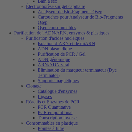
Bain à sec
Électrophorèse sur gel capillaire
Analyseur de Bio-Fragments Qsep
Cartouches pour Analyseur de Bio-Fragments
Qsep
Qsep consommables
Purification de l'ADN/ARN, enzymes & plastiques
Purification d'acides nucléiques
Isolation d’ARN et de miARN
ADN plasmidique
Purification de PCR / Gel
ADN génomique
ARN/ADN viral
Elimination du marqueur terminateur (Dye
Terminator)
Supports magnétiques
Clonage
Catalogue d'enzymes
Ligases
Réactifs et Enzymes de PCR
PCR Quantitative
PCR en point final
Transcription inverse
Consommables en plastique
Pointes à filtre