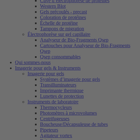
Cuve d’électrophorèse de protéines
Western Blot
Gels précoulés - precast
Coloration de protéines
Échelle de protéine
Tampons de migration
Électrophorèse sur gel capillaire
Analyseur de Bio-Fragments Qsep
Cartouches pour Analyseur de Bio-Fragments
Qsep
Qsep consommables
Qui sommes-nous
Imagerie pour gels & Instruments
Imagerie pour gels
Systèmes d’imagerie pour gels
Transilluminateurs
Imprimante thermique
Lunettes de protection
Instruments de laboratoire
Thermocycleurs
Photomètres à microvolumes
Centrifugeuses
Boucheuse/Décapsuleuse de tubes
Pipeteurs
Agitateur vortex