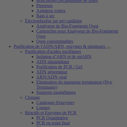
Boucheuse/Décapsuleuse de tubes
Pipeteurs
Agitateur vortex
Bain à sec
Électrophorèse sur gel capillaire
Analyseur de Bio-Fragments Qsep
Cartouches pour Analyseur de Bio-Fragments
Qsep
Qsep consommables
Purification de l'ADN/ARN, enzymes & plastiques
Purification d'acides nucléiques
Isolation d’ARN et de miARN
ADN plasmidique
Purification de PCR / Gel
ADN génomique
ARN/ADN viral
Elimination du marqueur terminateur (Dye
Terminator)
Supports magnétiques
Clonage
Catalogue d'enzymes
Ligases
Réactifs et Enzymes de PCR
PCR Quantitative
PCR en point final