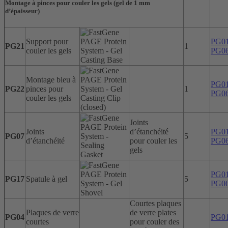
Montage à pinces pour couler les gels
(gel de 1 mm
d’épaisseur)
Support pour
PG0
PG21
1
couler les gels
PG0
Montage bleu à
PG0
PG22
pinces pour
1
PG0
couler les gels
Joints
Joints
d’étanchéité
PG0
PG07
5
d’étanchéité
pour couler les
PG0
gels
PG0
PG17
Spatule à gel
5
PG0
Courtes plaques
Plaques de verre
de verre plates
PG04
PG0
courtes
pour couler des