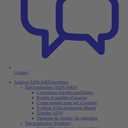
Contact
Analyse ADN/ARN/protéines
Électrophorèse (ADN/ARN)
Colorations d'acides nucléiques
Poudre et pastilles d'agarose
Coupe-bandes pour gel d’agarose
Système d’électrophorèse Mupid
Échelles ADN
Tampons de charge / de migration
Électrophorèse (Protéine)