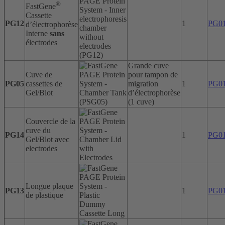
®
FastGene
Cassette
PG12
1
PG0
d’électrophorèse
Interne
sans
électrodes
Grande cuve
Cuve de
pour tampon de
PG05
cassettes de
migration
1
PG0
Gel/Blot
d’électrophorèse
(1 cuve)
Couvercle de la
cuve du
PG14
1
PG0
Gel/Blot avec
electrodes
Longue plaque
PG13
1
PG0
de plastique