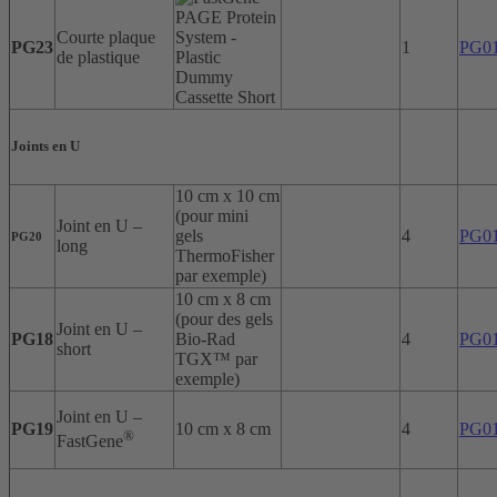
Courte plaque
PG23
1
PG0
de plastique
Joints en U
10 cm x 10 cm
(pour mini
Joint en U –
gels
4
PG0
PG20
long
ThermoFisher
par exemple)
10 cm x 8 cm
(pour des gels
Joint en U –
PG18
Bio-Rad
4
PG0
short
TGX™ par
exemple)
Joint en U –
PG19
10 cm x 8 cm
4
PG0
®
FastGene