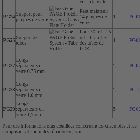
gels à la main
Peut maintenir
Support pour
PG24
14 plaques de
1
PG0
plaques de verre
verre
Pour 50 mL, 15
Support de
mL, 1,5 mL et
PG25
1
PG0
tubes
des tubes de
PCR
Longs
PG27
séparateurs en
5
PG0
verre 0,75 mm
Longs
PG28
séparateurs en
5
PG1
verre 1,0 mm
Longs
PG29
séparateurs en
5
PG0
verre 1,5 mm
Pour des informations plus détaillées concernant les ensembles et les
composants disponibles séparément, voir :