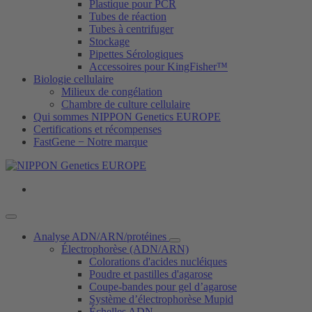
Plastique pour PCR
Tubes de réaction
Tubes à centrifuger
Stockage
Pipettes Sérologiques
Accessoires pour KingFisher™
Biologie cellulaire
Milieux de congélation
Chambre de culture cellulaire
Qui sommes NIPPON Genetics EUROPE
Certifications et récompenses
FastGene − Notre marque
Analyse ADN/ARN/protéines
Électrophorèse (ADN/ARN)
Colorations d'acides nucléiques
Poudre et pastilles d'agarose
Coupe-bandes pour gel d’agarose
Système d’électrophorèse Mupid
Échelles ADN