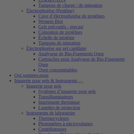
Tampons de charge / de migration
Électrophorèse (Protéine)
Cuve d’électrophorèse de protéines
Western Blot
Gels précoulés - precast
Coloration de protéines
Échelle de protéine
Tampons de migration
Électrophorèse sur gel capillaire
Analyseur de Bio-Fragments Qsep
Cartouches pour Analyseur de Bio-Fragments
Qsep
Qsep consommables
Qui sommes-nous
Imagerie pour gels & Instruments
Imagerie pour gels
Systèmes d’imagerie pour gels
Transilluminateurs
Imprimante thermique
Lunettes de protection
Instruments de laboratoire
Thermocycleurs
Photomètres à microvolumes
Centrifugeuses