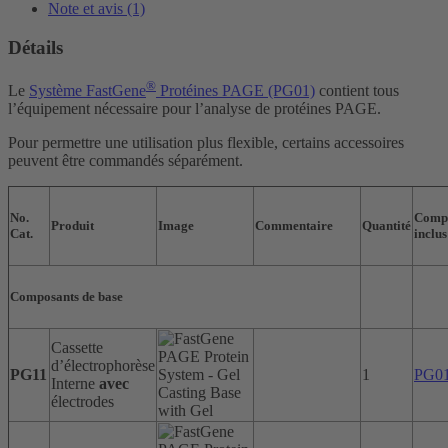
Note et avis (1)
Détails
®
Le
Système FastGene
Protéines PAGE (PG01)
contient tous
l’équipement nécessaire pour l’analyse de protéines PAGE.
Pour permettre une utilisation plus flexible, certains accessoires
peuvent être commandés séparément.
No.
Comp
Produit
Image
Commentaire
Quantité
Cat.
inclus
Composants de base
Cassette
d’électrophorèse
PG11
1
PG0
Interne
avec
électrodes