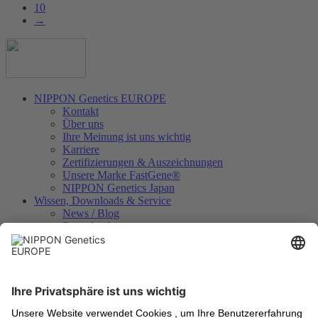
10
→
NIPPON Genetics EUROPE
Kontakt
Über uns
Ihre Meinung ist uns wichtig
Karriere
Zertifizierungen & Auszeichnungen
Unsere Marke FastGene®
NIPPON Genetics Japan
Wissen, Downloads & Service
News / Blog
Downloads
Videos
Technologien
Analysezertifikate
Geräteregistrierung
Internationale Händler
Rechtliches
Allgemeine Geschäftsbedingungen