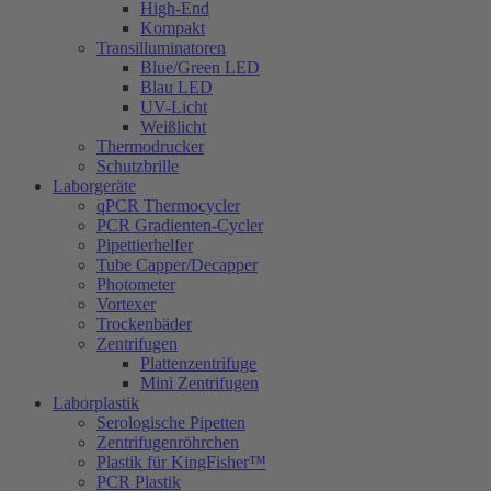
High-End
Kompakt
Transilluminatoren
Blue/Green LED
Blau LED
UV-Licht
Weißlicht
Thermodrucker
Schutzbrille
Laborgeräte
qPCR Thermocycler
PCR Gradienten-Cycler
Pipettierhelfer
Tube Capper/Decapper
Photometer
Vortexer
Trockenbäder
Zentrifugen
Plattenzentrifuge
Mini Zentrifugen
Laborplastik
Serologische Pipetten
Zentrifugenröhrchen
Plastik für KingFisher™
PCR Plastik