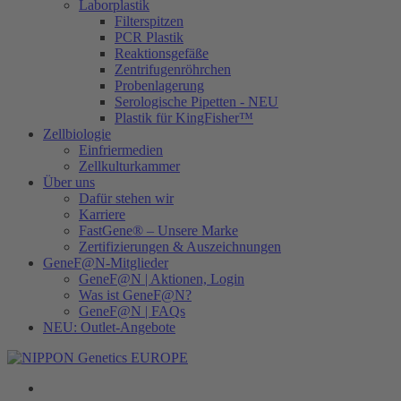
Laborplastik
Filterspitzen
PCR Plastik
Reaktionsgefäße
Zentrifugenröhrchen
Probenlagerung
Serologische Pipetten - NEU
Plastik für KingFisher™
Zellbiologie
Einfriermedien
Zellkulturkammer
Über uns
Dafür stehen wir
Karriere
FastGene® – Unsere Marke
Zertifizierungen & Auszeichnungen
GeneF@N-Mitglieder
GeneF@N | Aktionen, Login
Was ist GeneF@N?
GeneF@N | FAQs
NEU: Outlet-Angebote