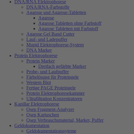
DNA/RNA Elektrophorese
DNA/RNA-Farbstoffe
Agarose und Agarose-Tabletten
Agarose
Agarose Tabletten ohne Farbstoff
Agarose Tabletten mit Farbstoff
Agarose Gel Band Cutter
Lauf- und Ladepuffer
Mupid Elektrophorese-System
DNA Marker
Protein Elektrophorese
Protein Marker
Dreifach gefärbte Marker
Probe- und Laufpuffer
Färbelösung für Proteingele
Western Blot
Fertige PAGE Proteingele
Protein Elektrophoresekammer
Ultrafiltration Konzentratoren
Kapillar Elektrophorese
Qsep Fragment-Analyzer
Qsep Kartuschen
Qsep Verbrauchsmaterial, Marker, Puffer
Geldokumentation
Geldokumentationssyteme