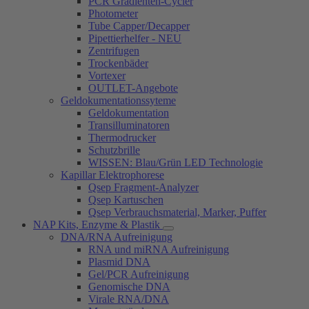
PCR Gradienten-Cycler
Photometer
Tube Capper/Decapper
Pipettierhelfer - NEU
Zentrifugen
Trockenbäder
Vortexer
OUTLET-Angebote
Geldokumentationssyteme
Geldokumentation
Transilluminatoren
Thermodrucker
Schutzbrille
WISSEN: Blau/Grün LED Technologie
Kapillar Elektrophorese
Qsep Fragment-Analyzer
Qsep Kartuschen
Qsep Verbrauchsmaterial, Marker, Puffer
NAP Kits, Enzyme & Plastik
DNA/RNA Aufreinigung
RNA und miRNA Aufreinigung
Plasmid DNA
Gel/PCR Aufreinigung
Genomische DNA
Virale RNA/DNA