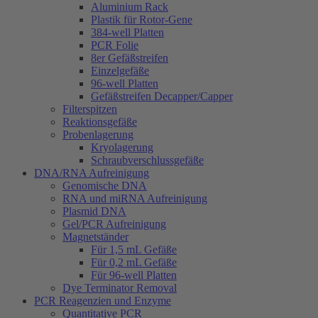
Aluminium Rack
Plastik für Rotor-Gene
384-well Platten
PCR Folie
8er Gefäßstreifen
Einzelgefäße
96-well Platten
Gefäßstreifen Decapper/Capper
Filterspitzen
Reaktionsgefäße
Probenlagerung
Kryolagerung
Schraubverschlussgefäße
DNA/RNA Aufreinigung
Genomische DNA
RNA und miRNA Aufreinigung
Plasmid DNA
Gel/PCR Aufreinigung
Magnetständer
Für 1,5 mL Gefäße
Für 0,2 mL Gefäße
Für 96-well Platten
Dye Terminator Removal
PCR Reagenzien und Enzyme
Quantitative PCR