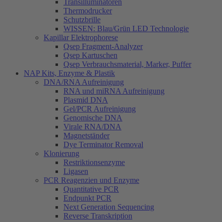
Transilluminatoren
Thermodrucker
Schutzbrille
WISSEN: Blau/Grün LED Technologie
Kapillar Elektrophorese
Qsep Fragment-Analyzer
Qsep Kartuschen
Qsep Verbrauchsmaterial, Marker, Puffer
NAP Kits, Enzyme & Plastik
DNA/RNA Aufreinigung
RNA und miRNA Aufreinigung
Plasmid DNA
Gel/PCR Aufreinigung
Genomische DNA
Virale RNA/DNA
Magnetständer
Dye Terminator Removal
Klonierung
Restriktionsenzyme
Ligasen
PCR Reagenzien und Enzyme
Quantitative PCR
Endpunkt PCR
Next Generation Sequencing
Reverse Transkription