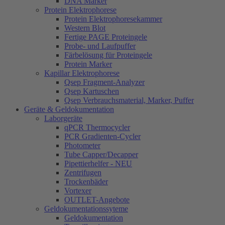
DNA Marker
Protein Elektrophorese
Protein Elektrophoresekammer
Western Blot
Fertige PAGE Proteingele
Probe- und Laufpuffer
Färbelösung für Proteingele
Protein Marker
Kapillar Elektrophorese
Qsep Fragment-Analyzer
Qsep Kartuschen
Qsep Verbrauchsmaterial, Marker, Puffer
Geräte & Geldokumentation
Laborgeräte
qPCR Thermocycler
PCR Gradienten-Cycler
Photometer
Tube Capper/Decapper
Pipettierhelfer - NEU
Zentrifugen
Trockenbäder
Vortexer
OUTLET-Angebote
Geldokumentationssyteme
Geldokumentation