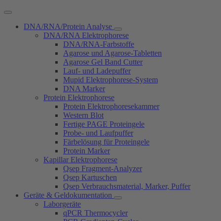
DNA/RNA/Protein Analyse
DNA/RNA Elektrophorese
DNA/RNA-Farbstoffe
Agarose und Agarose-Tabletten
Agarose Gel Band Cutter
Lauf- und Ladepuffer
Mupid Elektrophorese-System
DNA Marker
Protein Elektrophorese
Protein Elektrophoresekammer
Western Blot
Fertige PAGE Proteingele
Probe- und Laufpuffer
Färbelösung für Proteingele
Protein Marker
Kapillar Elektrophorese
Qsep Fragment-Analyzer
Qsep Kartuschen
Qsep Verbrauchsmaterial, Marker, Puffer
Geräte & Geldokumentation
Laborgeräte
qPCR Thermocycler