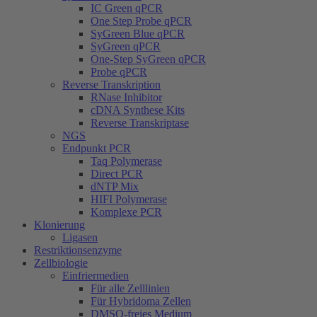
IC Green qPCR
One Step Probe qPCR
SyGreen Blue qPCR
SyGreen qPCR
One-Step SyGreen qPCR
Probe qPCR
Reverse Transkription
RNase Inhibitor
cDNA Synthese Kits
Reverse Transkriptase
NGS
Endpunkt PCR
Taq Polymerase
Direct PCR
dNTP Mix
HIFI Polymerase
Komplexe PCR
Klonierung
Ligasen
Restriktionsenzyme
Zellbiologie
Einfriermedien
Für alle Zelllinien
Für Hybridoma Zellen
DMSO-freies Medium