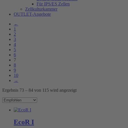
Für IPS/ES Zellen
Zellkulturkammer
OUTLET-Angebote
←
1
2
3
4
5
6
7
8
9
10
→
Ergebnis 73 – 84 von 115 wird angezeigt
EcoR I