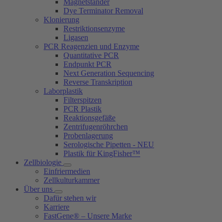
Magnetständer
Dye Terminator Removal
Klonierung
Restriktionsenzyme
Ligasen
PCR Reagenzien und Enzyme
Quantitative PCR
Endpunkt PCR
Next Generation Sequencing
Reverse Transkription
Laborplastik
Filterspitzen
PCR Plastik
Reaktionsgefäße
Zentrifugenröhrchen
Probenlagerung
Serologische Pipetten - NEU
Plastik für KingFisher™
Zellbiologie
Einfriermedien
Zellkulturkammer
Über uns
Dafür stehen wir
Karriere
FastGene® – Unsere Marke