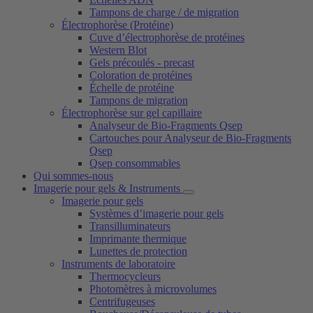
Tampons de charge / de migration
Électrophorèse (Protéine)
Cuve d’électrophorèse de protéines
Western Blot
Gels précoulés - precast
Coloration de protéines
Échelle de protéine
Tampons de migration
Électrophorèse sur gel capillaire
Analyseur de Bio-Fragments Qsep
Cartouches pour Analyseur de Bio-Fragments
Qsep
Qsep consommables
Qui sommes-nous
Imagerie pour gels & Instruments
Imagerie pour gels
Systèmes d’imagerie pour gels
Transilluminateurs
Imprimante thermique
Lunettes de protection
Instruments de laboratoire
Thermocycleurs
Photomètres à microvolumes
Centrifugeuses