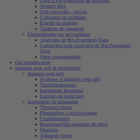
Cuve d’électrophorèse de protéines
Western Blot
Gels précoulés - precast
Coloration de protéines
Échelle de protéine
Tampons de migration
Électrophorèse sur gel capillaire
Analyseur de Bio-Fragments Qsep
Cartouches pour Analyseur de Bio-Fragments
Qsep
Qsep consommables
Qui sommes-nous
Imagerie pour gels & Instruments
Imagerie pour gels
Systèmes d’imagerie pour gels
Transilluminateurs
Imprimante thermique
Lunettes de protection
Instruments de laboratoire
Thermocycleurs
Photomètres à microvolumes
Centrifugeuses
Boucheuse/Décapsuleuse de tubes
Pipeteurs
Agitateur vortex