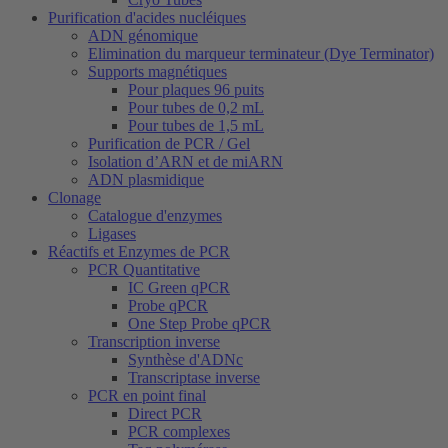
Purification d'acides nucléiques
ADN génomique
Elimination du marqueur terminateur (Dye Terminator)
Supports magnétiques
Pour plaques 96 puits
Pour tubes de 0,2 mL
Pour tubes de 1,5 mL
Purification de PCR / Gel
Isolation d’ARN et de miARN
ADN plasmidique
Clonage
Catalogue d'enzymes
Ligases
Réactifs et Enzymes de PCR
PCR Quantitative
IC Green qPCR
Probe qPCR
One Step Probe qPCR
Transcription inverse
Synthèse d'ADNc
Transcriptase inverse
PCR en point final
Direct PCR
PCR complexes