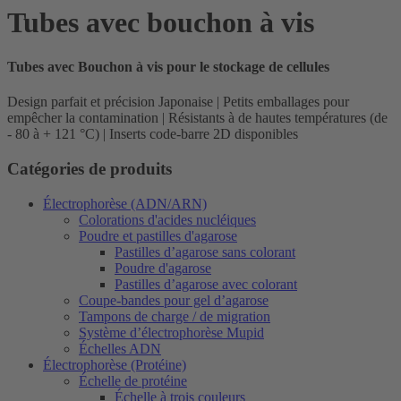
Tubes avec bouchon à vis
Tubes avec Bouchon à vis pour le stockage de cellules
Design parfait et précision Japonaise | Petits emballages pour
empêcher la contamination | Résistants à de hautes températures (de
- 80 à + 121 °C) | Inserts code-barre 2D disponibles
Catégories de produits
Électrophorèse (ADN/ARN)
Colorations d'acides nucléiques
Poudre et pastilles d'agarose
Pastilles d’agarose sans colorant
Poudre d'agarose
Pastilles d’agarose avec colorant
Coupe-bandes pour gel d’agarose
Tampons de charge / de migration
Système d’électrophorèse Mupid
Échelles ADN
Électrophorèse (Protéine)
Échelle de protéine
Échelle à trois couleurs