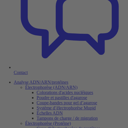
Contact
Analyse ADN/ARN/protéines
Électrophorèse (ADN/ARN)
Colorations d'acides nucléiques
Poudre et pastilles d'agarose
Coupe-bandes pour gel d’agarose
Système d’électrophorèse Mupid
Échelles ADN
Tampons de charge / de migration
Électrophorèse (Protéine)