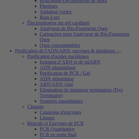
Boucheuse/Décapsuleuse de tubes
Pipeteurs
Agitateur vortex
Bain à sec
Électrophorèse sur gel capillaire
Analyseur de Bio-Fragments Qsep
Cartouches pour Analyseur de Bio-Fragments
Qsep
Qsep consommables
Purification de l'ADN/ARN, enzymes & plastiques
Purification d'acides nucléiques
Isolation d’ARN et de miARN
ADN plasmidique
Purification de PCR / Gel
ADN génomique
ARN/ADN viral
Elimination du marqueur terminateur (Dye
Terminator)
Supports magnétiques
Clonage
Catalogue d'enzymes
Ligases
Réactifs et Enzymes de PCR
PCR Quantitative
PCR en point final