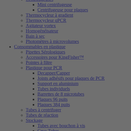
Mini centrifugeuse
Centrifugeuse pour plaques
Thermocycleur à gradient
Thermocycleur qPCR
Agitateur vortex
Homogénéisateur
Bain à sec
Photomètres à microvolumes
Consommables en plastique
Pipettes Sérologiques
Accessoires pour KingFisher™
Pointes à filtre
Plastique pour PCR
Decapper/Capper
Joints adhésifs pour plaques de PCR
Support en aluminium
Tubes individuels
Barrettes de 8 microtubes
Plaques 96 puits
Plaques 384 puits
Tubes à centrifuger
Tubes de réaction
Stockage
Tubes avec bouchon à vis
Cryo Tubes