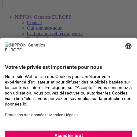
NIPPON Genetics EUROPE
Contact
Qui sommes-nous
Certifications et récompenses
FastGene® − Notre marque
Distributeurs
Savoir, téléchargements et service
Downloads
Vidéos
Certificats d’analyse
Enregistrement des instruments
Légal
Termes et Conditions
Frais d’expédition
Retour d’anciens appareils
Mentions légales
Paramètres des cookies
Déclaration de protection des données
Marques déposées
Newsletter et social
Inscription à la lettre d’information
LinkedIn