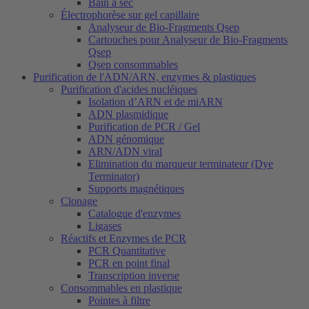
Bain à sec
Électrophorèse sur gel capillaire
Analyseur de Bio-Fragments Qsep
Cartouches pour Analyseur de Bio-Fragments
Qsep
Qsep consommables
Purification de l'ADN/ARN, enzymes & plastiques
Purification d'acides nucléiques
Isolation d’ARN et de miARN
ADN plasmidique
Purification de PCR / Gel
ADN génomique
ARN/ADN viral
Elimination du marqueur terminateur (Dye
Terminator)
Supports magnétiques
Clonage
Catalogue d'enzymes
Ligases
Réactifs et Enzymes de PCR
PCR Quantitative
PCR en point final
Transcription inverse
Consommables en plastique
Pointes à filtre