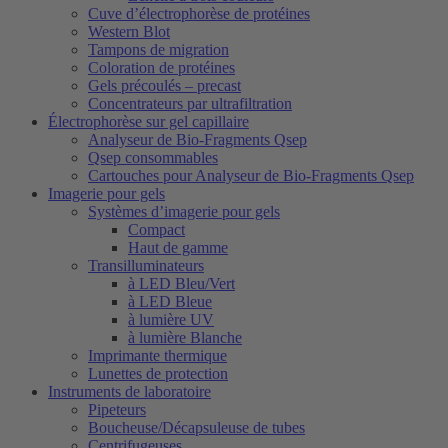
Cuve d’électrophorèse de protéines
Western Blot
Tampons de migration
Coloration de protéines
Gels précoulés – precast
Concentrateurs par ultrafiltration
Électrophorèse sur gel capillaire
Analyseur de Bio-Fragments Qsep
Qsep consommables
Cartouches pour Analyseur de Bio-Fragments Qsep
Imagerie pour gels
Systèmes d’imagerie pour gels
Compact
Haut de gamme
Transilluminateurs
à LED Bleu/Vert
à LED Bleue
à lumière UV
à lumière Blanche
Imprimante thermique
Lunettes de protection
Instruments de laboratoire
Pipeteurs
Boucheuse/Décapsuleuse de tubes
Centrifugeuses