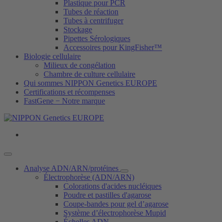
Plastique pour PCR
Tubes de réaction
Tubes à centrifuger
Stockage
Pipettes Sérologiques
Accessoires pour KingFisher™
Biologie cellulaire
Milieux de congélation
Chambre de culture cellulaire
Qui sommes NIPPON Genetics EUROPE
Certifications et récompenses
FastGene − Notre marque
Analyse ADN/ARN/protéines
Électrophorèse (ADN/ARN)
Colorations d'acides nucléiques
Poudre et pastilles d'agarose
Coupe-bandes pour gel d’agarose
Système d’électrophorèse Mupid
Échelles ADN