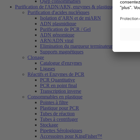
Qsep consommables
Purification de l'ADN/ARN, enzymes & plastiques
Purification d'acides nucléiques
Isolation d’ARN et de miARN
ADN plasmidique
Purification de PCR / Gel
ADN génomique
ARN/ADN viral
Elimination du marqueur terminateur (Dye Termina
Supports magnétiques
Clonage
Catalogue d'enzymes
Ligases
Réactifs et Enzymes de PCR
PCR Quantitative
PCR en point final
Transcription inverse
Consommables en plastique
Pointes à filtre
Plastique pour PCR
Tubes de réaction
Tubes à centrifuger
Stockage
Pipettes Sérologiques
Accessoires pour KingFisher™