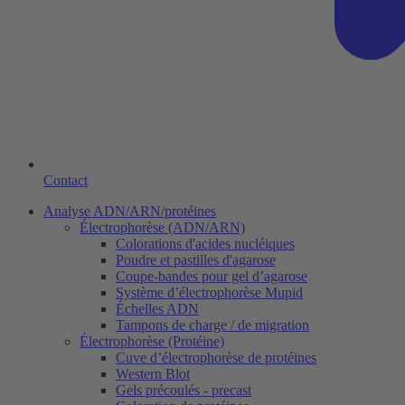
Contact
Analyse ADN/ARN/protéines
Électrophorèse (ADN/ARN)
Colorations d'acides nucléiques
Poudre et pastilles d'agarose
Coupe-bandes pour gel d’agarose
Système d’électrophorèse Mupid
Échelles ADN
Tampons de charge / de migration
Électrophorèse (Protéine)
Cuve d’électrophorèse de protéines
Western Blot
Gels précoulés - precast