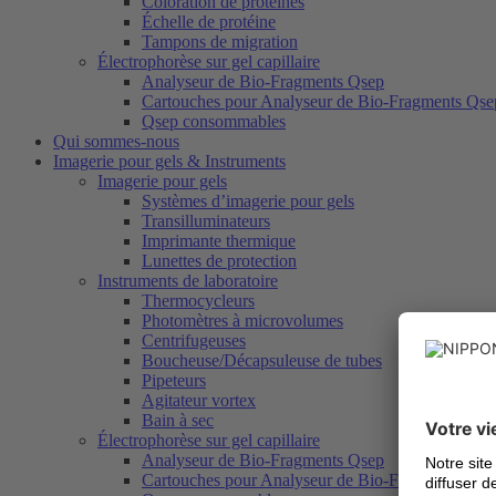
Coloration de protéines
Échelle de protéine
Tampons de migration
Électrophorèse sur gel capillaire
Analyseur de Bio-Fragments Qsep
Cartouches pour Analyseur de Bio-Fragments Qse
Qsep consommables
Qui sommes-nous
Imagerie pour gels & Instruments
Imagerie pour gels
Systèmes d’imagerie pour gels
Transilluminateurs
Imprimante thermique
Lunettes de protection
Instruments de laboratoire
Thermocycleurs
Photomètres à microvolumes
Centrifugeuses
Boucheuse/Décapsuleuse de tubes
Pipeteurs
Agitateur vortex
Bain à sec
Électrophorèse sur gel capillaire
Analyseur de Bio-Fragments Qsep
Cartouches pour Analyseur de Bio-Fragments Qse