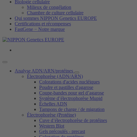
Biologie cellulaire
Milieux de congélation
Chambre de culture cellulaire
Qui sommes NIPPON Genetics EUROPE
Certifications et récompenses
FastGene − Notre marque
Analyse ADN/ARN/protéines
Électrophorèse (ADN/ARN)
Colorations d'acides nucléiques
Poudre et pastilles d'agarose
Coupe-bandes pour gel d’agarose
Système d’électrophorèse Mupid
Échelles ADN
Tampons de charge / de migration
Électrophorèse (Protéine)
Cuve d’électrophorèse de protéines
Western Blot
Gels précoulés - precast
Coloration de protéines