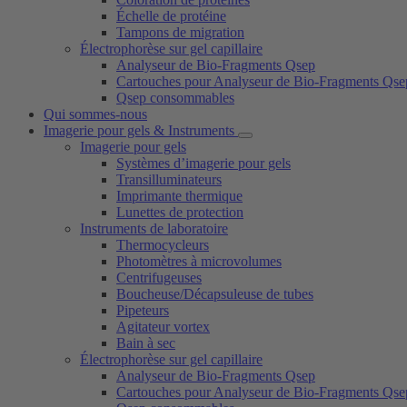
Échelle de protéine
Tampons de migration
Électrophorèse sur gel capillaire
Analyseur de Bio-Fragments Qsep
Cartouches pour Analyseur de Bio-Fragments Qse
Qsep consommables
Qui sommes-nous
Imagerie pour gels & Instruments
Imagerie pour gels
Systèmes d’imagerie pour gels
Transilluminateurs
Imprimante thermique
Lunettes de protection
Instruments de laboratoire
Thermocycleurs
Photomètres à microvolumes
Centrifugeuses
Boucheuse/Décapsuleuse de tubes
Pipeteurs
Agitateur vortex
Bain à sec
Électrophorèse sur gel capillaire
Analyseur de Bio-Fragments Qsep
Cartouches pour Analyseur de Bio-Fragments Qse