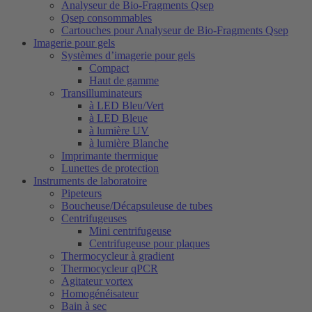
Analyseur de Bio-Fragments Qsep
Qsep consommables
Cartouches pour Analyseur de Bio-Fragments Qsep
Imagerie pour gels
Systèmes d’imagerie pour gels
Compact
Haut de gamme
Transilluminateurs
à LED Bleu/Vert
à LED Bleue
à lumière UV
à lumière Blanche
Imprimante thermique
Lunettes de protection
Instruments de laboratoire
Pipeteurs
Boucheuse/Décapsuleuse de tubes
Centrifugeuses
Mini centrifugeuse
Centrifugeuse pour plaques
Thermocycleur à gradient
Thermocycleur qPCR
Agitateur vortex
Homogénéisateur
Bain à sec