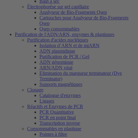
Bain à sec
Électrophorèse sur gel capillaire
Analyseur de Bio-Fragments Qsep
Cartouches pour Analyseur de Bio-Fragments
Qsep
Qsep consommables
Purification de l'ADN/ARN, enzymes & plastiques
Purification d'acides nucléiques
Isolation d’ARN et de miARN
ADN plasmidique
Purification de PCR / Gel
ADN génomique
ARN/ADN viral
Elimination du marqueur terminateur (Dye
Terminator)
Supports magnétiques
Clonage
Catalogue d'enzymes
Ligases
Réactifs et Enzymes de PCR
PCR Quantitative
PCR en point final
Transcription inverse
Consommables en plastique
Pointes à filtre