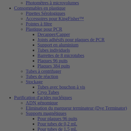
Photomètres à microvolumes
Consommables en plastique
Pipettes Sérologiques
Accessoires pour KingFisher™
Pointes à filtre
Plastique pour PCR
Decapper/Capper
Joints adhésifs pour plaques de PCR
Support en aluminium
Tubes individuels
Barrettes de 8 microtubes
Plaques 96 puits
Plaques 384 puits
Tubes à centrifuger
Tubes de réaction
Stockage
Tubes avec bouchon à vis
Cryo Tubes
Purification d'acides nucléiques
ADN génomique
Elimination du marqueur terminateur (Dye Terminator)
Supports magnétiques
Pour plaques 96 puits
Pour tubes de 0,2 mL
Pour tubes de 1,5 mL