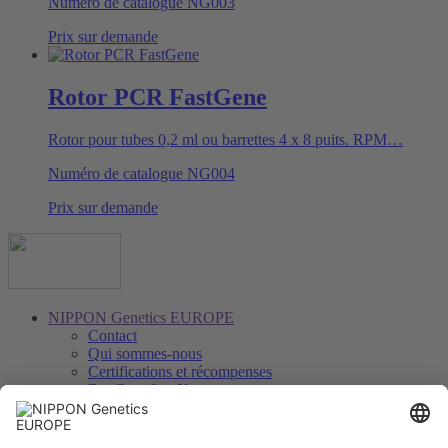
Numéro de catalogue
NG003
Prix sur demande
Rotor PCR FastGene
Rotor pour tubes 0,2 ml ou barrettes 4 x 8 puits. RPM…
Numéro de catalogue
NG004
Prix sur demande
NIPPON Genetics EUROPE
Contact
Qui sommes-nous
Certifications et récompenses
FastGene® − Notre marque
Distributeurs
Savoir, téléchargements et service
Downloads