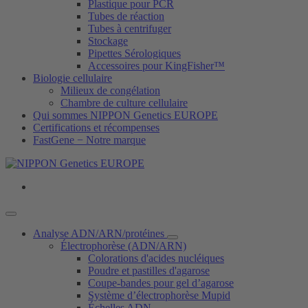
Plastique pour PCR
Tubes de réaction
Tubes à centrifuger
Stockage
Pipettes Sérologiques
Accessoires pour KingFisher™
Biologie cellulaire
Milieux de congélation
Chambre de culture cellulaire
Qui sommes NIPPON Genetics EUROPE
Certifications et récompenses
FastGene − Notre marque
Analyse ADN/ARN/protéines
Électrophorèse (ADN/ARN)
Colorations d'acides nucléiques
Poudre et pastilles d'agarose
Coupe-bandes pour gel d’agarose
Système d’électrophorèse Mupid
Échelles ADN