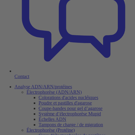
Contact
Analyse ADN/ARN/protéines
Électrophorèse (ADN/ARN)
Colorations d'acides nucléiques
Poudre et pastilles d'agarose
Coupe-bandes pour gel d’agarose
Système d’électrophorèse Mupid
Échelles ADN
Tampons de charge / de migration
Électrophorèse (Protéine)