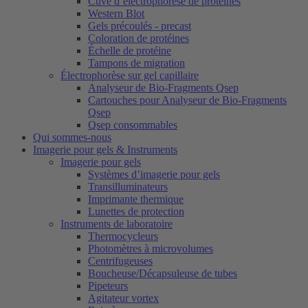
Cuve d’électrophorèse de protéines
Western Blot
Gels précoulés - precast
Coloration de protéines
Échelle de protéine
Tampons de migration
Électrophorèse sur gel capillaire
Analyseur de Bio-Fragments Qsep
Cartouches pour Analyseur de Bio-Fragments
Qsep
Qsep consommables
Qui sommes-nous
Imagerie pour gels & Instruments
Imagerie pour gels
Systèmes d’imagerie pour gels
Transilluminateurs
Imprimante thermique
Lunettes de protection
Instruments de laboratoire
Thermocycleurs
Photomètres à microvolumes
Centrifugeuses
Boucheuse/Décapsuleuse de tubes
Pipeteurs
Agitateur vortex