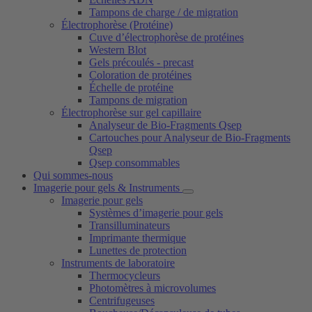
Tampons de charge / de migration
Électrophorèse (Protéine)
Cuve d’électrophorèse de protéines
Western Blot
Gels précoulés - precast
Coloration de protéines
Échelle de protéine
Tampons de migration
Électrophorèse sur gel capillaire
Analyseur de Bio-Fragments Qsep
Cartouches pour Analyseur de Bio-Fragments
Qsep
Qsep consommables
Qui sommes-nous
Imagerie pour gels & Instruments
Imagerie pour gels
Systèmes d’imagerie pour gels
Transilluminateurs
Imprimante thermique
Lunettes de protection
Instruments de laboratoire
Thermocycleurs
Photomètres à microvolumes
Centrifugeuses