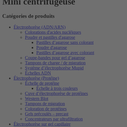
Mini centrifugeuse
Catégories de produits
Électrophorèse (ADN/ARN)
Colorations d'acides nucléiques
Poudre et pastilles d'agarose
Pastilles d’agarose sans colorant
Poudre d'agarose
Pastilles d’agarose avec colorant
Coupe-bandes pour gel d’agarose
Tampons de charge / de migration
Système d’électrophorèse Mupid
Échelles ADN
Électrophorèse (Protéine)
Échelle de protéine
Échelle à trois couleurs
Cuve d’électrophorèse de protéines
Western Blot
Tampons de migration
Coloration de protéines
Gels précoulés – precast
Concentrateurs par ultrafiltration
Électrophorèse sur gel capillaire