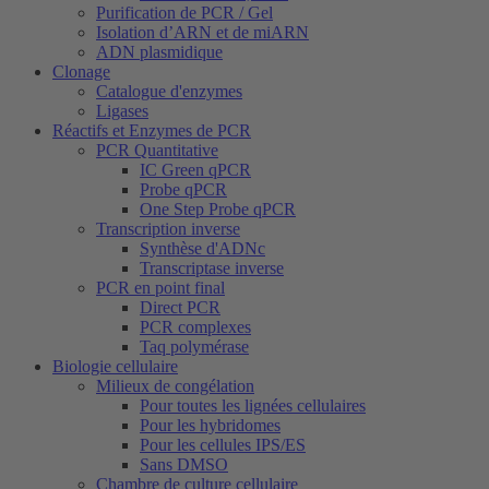
Purification de PCR / Gel
Isolation d’ARN et de miARN
ADN plasmidique
Clonage
Catalogue d'enzymes
Ligases
Réactifs et Enzymes de PCR
PCR Quantitative
IC Green qPCR
Probe qPCR
One Step Probe qPCR
Transcription inverse
Synthèse d'ADNc
Transcriptase inverse
PCR en point final
Direct PCR
PCR complexes
Taq polymérase
Biologie cellulaire
Milieux de congélation
Pour toutes les lignées cellulaires
Pour les hybridomes
Pour les cellules IPS/ES
Sans DMSO
Chambre de culture cellulaire