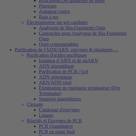
Boucheuse/Décapsuleuse de tubes
Pipeteurs
Agitateur vortex
Bain à sec
Électrophorèse sur gel capillaire
Analyseur de Bio-Fragments Qsep
Cartouches pour Analyseur de Bio-Fragments
Qsep
Qsep consommables
Purification de l'ADN/ARN, enzymes & plastiques
Purification d'acides nucléiques
Isolation d’ARN et de miARN
ADN plasmidique
Purification de PCR / Gel
ADN génomique
ARN/ADN viral
Elimination du marqueur terminateur (Dye
Terminator)
Supports magnétiques
Clonage
Catalogue d'enzymes
Ligases
Réactifs et Enzymes de PCR
PCR Quantitative
PCR en point final