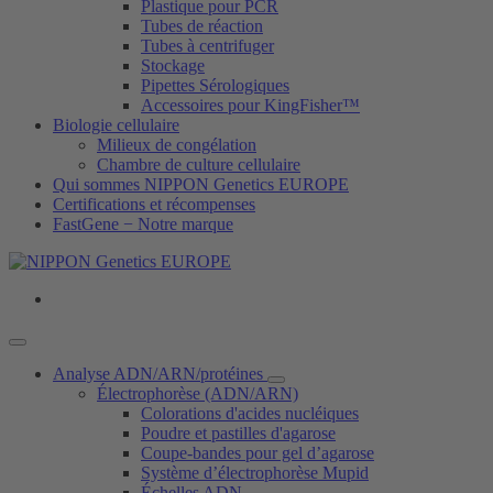
Plastique pour PCR
Tubes de réaction
Tubes à centrifuger
Stockage
Pipettes Sérologiques
Accessoires pour KingFisher™
Biologie cellulaire
Milieux de congélation
Chambre de culture cellulaire
Qui sommes NIPPON Genetics EUROPE
Certifications et récompenses
FastGene − Notre marque
Analyse ADN/ARN/protéines
Électrophorèse (ADN/ARN)
Colorations d'acides nucléiques
Poudre et pastilles d'agarose
Coupe-bandes pour gel d’agarose
Système d’électrophorèse Mupid
Échelles ADN