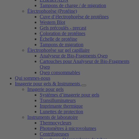
Tampons de charge / de migration
Électrophorèse (Protéine)
Cuve d’électrophorèse de protéines
Western Blot
Gels précoulés - precast
Coloration de protéines
Échelle de protéine
Tampons de migration
Électrophorèse sur gel capillaire
Analyseur de Bio-Fragments Qsep
Cartouches pour Analyseur de Bio-Fragments
Qsep
Qsep consommables
Qui sommes-nous
Imagerie pour gels & Instruments
Imagerie pour gels
Systèmes d’imagerie pour gels
Transilluminateurs
Imprimante thermique
Lunettes de protection
Instruments de laboratoire
Thermocycleurs
Photomètres à microvolumes
Centrifugeuses