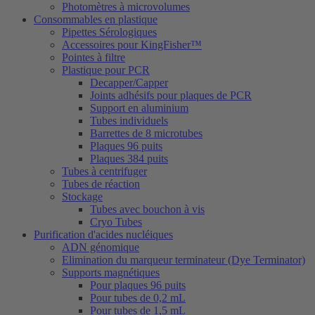
Photomètres à microvolumes
Consommables en plastique
Pipettes Sérologiques
Accessoires pour KingFisher™
Pointes à filtre
Plastique pour PCR
Decapper/Capper
Joints adhésifs pour plaques de PCR
Support en aluminium
Tubes individuels
Barrettes de 8 microtubes
Plaques 96 puits
Plaques 384 puits
Tubes à centrifuger
Tubes de réaction
Stockage
Tubes avec bouchon à vis
Cryo Tubes
Purification d'acides nucléiques
ADN génomique
Elimination du marqueur terminateur (Dye Terminator)
Supports magnétiques
Pour plaques 96 puits
Pour tubes de 0,2 mL
Pour tubes de 1,5 mL