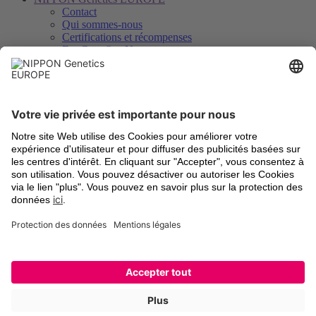
Contact
Qui sommes-nous
Certifications et récompenses
FastGene® − Notre marque
Distributeurs
Savoir, téléchargements et service
Downloads
Vidéos
Certificats d’analyse
Enregistrement des instruments
Légal
Termes et Conditions
Frais d’expédition
Retour d’anciens appareils
Mentions légales
Paramètres des cookies
Déclaration de protection des données
Marques déposées
Newsletter et social
Inscription à la lettre d’information
LinkedIn
Facebook
YouTube
Twitter