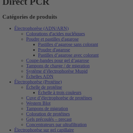
Direct PCR
Catégories de produits
Électrophorèse (ADN/ARN)
Colorations d'acides nucléiques
Poudre et pastilles d'agarose
Pastilles d’agarose sans colorant
Poudre d'agarose
Pastilles d’agarose avec colorant
Coupe-bandes pour gel d’agarose
Tampons de charge / de migration
Système d’électrophorèse Mupid
Échelles ADN
Électrophorèse (Protéine)
Échelle de protéine
Échelle à trois couleurs
Cuve d’électrophorèse de protéines
Western Blot
Tampons de migration
Coloration de protéines
Gels précoulés – precast
Concentrateurs par ultrafiltration
Électrophorèse sur gel capillaire