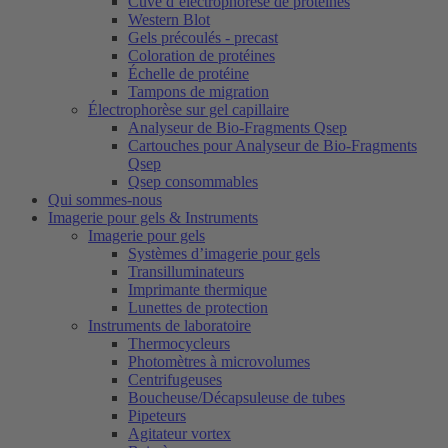
Cuve d’électrophorèse de protéines
Western Blot
Gels précoulés - precast
Coloration de protéines
Échelle de protéine
Tampons de migration
Électrophorèse sur gel capillaire
Analyseur de Bio-Fragments Qsep
Cartouches pour Analyseur de Bio-Fragments
Qsep
Qsep consommables
Qui sommes-nous
Imagerie pour gels & Instruments
Imagerie pour gels
Systèmes d’imagerie pour gels
Transilluminateurs
Imprimante thermique
Lunettes de protection
Instruments de laboratoire
Thermocycleurs
Photomètres à microvolumes
Centrifugeuses
Boucheuse/Décapsuleuse de tubes
Pipeteurs
Agitateur vortex