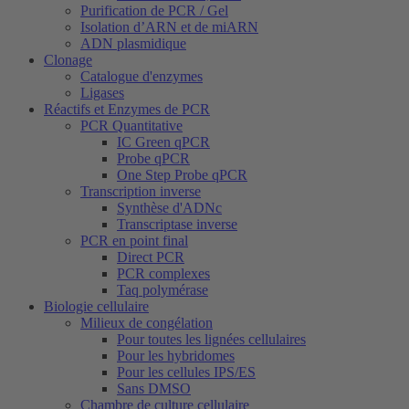
Purification de PCR / Gel
Isolation d’ARN et de miARN
ADN plasmidique
Clonage
Catalogue d'enzymes
Ligases
Réactifs et Enzymes de PCR
PCR Quantitative
IC Green qPCR
Probe qPCR
One Step Probe qPCR
Transcription inverse
Synthèse d'ADNc
Transcriptase inverse
PCR en point final
Direct PCR
PCR complexes
Taq polymérase
Biologie cellulaire
Milieux de congélation
Pour toutes les lignées cellulaires
Pour les hybridomes
Pour les cellules IPS/ES
Sans DMSO
Chambre de culture cellulaire