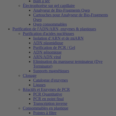
Bain à sec
Électrophorèse sur gel capillaire
Analyseur de Bio-Fragments Qsep
Cartouches pour Analyseur de Bio-Fragments
Qsep
Qsep consommables
Purification de l'ADN/ARN, enzymes & plastiques
Purification d'acides nucléiques
Isolation d’ARN et de miARN
ADN plasmidique
Purification de PCR / Gel
ADN génomique
ARN/ADN viral
Elimination du marqueur terminateur (Dye
Terminator)
Supports magnétiques
Clonage
Catalogue d'enzymes
Ligases
Réactifs et Enzymes de PCR
PCR Quantitative
PCR en point final
Transcription inverse
Consommables en plastique
Pointes à filtre