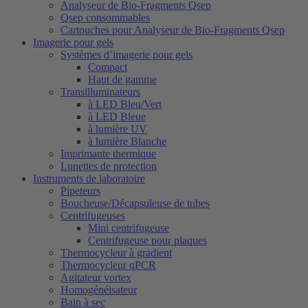
Analyseur de Bio-Fragments Qsep
Qsep consommables
Cartouches pour Analyseur de Bio-Fragments Qsep
Imagerie pour gels
Systèmes d’imagerie pour gels
Compact
Haut de gamme
Transilluminateurs
à LED Bleu/Vert
à LED Bleue
à lumière UV
à lumière Blanche
Imprimante thermique
Lunettes de protection
Instruments de laboratoire
Pipeteurs
Boucheuse/Décapsuleuse de tubes
Centrifugeuses
Mini centrifugeuse
Centrifugeuse pour plaques
Thermocycleur à gradient
Thermocycleur qPCR
Agitateur vortex
Homogénéisateur
Bain à sec