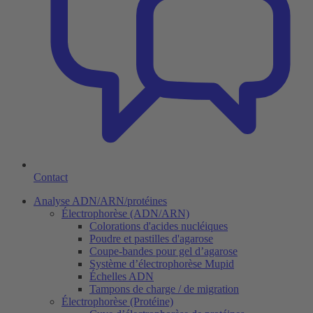
Contact
Analyse ADN/ARN/protéines
Électrophorèse (ADN/ARN)
Colorations d'acides nucléiques
Poudre et pastilles d'agarose
Coupe-bandes pour gel d’agarose
Système d’électrophorèse Mupid
Échelles ADN
Tampons de charge / de migration
Électrophorèse (Protéine)