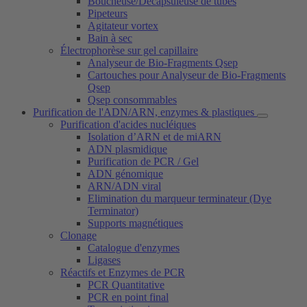
Boucheuse/Décapsuleuse de tubes
Pipeteurs
Agitateur vortex
Bain à sec
Électrophorèse sur gel capillaire
Analyseur de Bio-Fragments Qsep
Cartouches pour Analyseur de Bio-Fragments
Qsep
Qsep consommables
Purification de l'ADN/ARN, enzymes & plastiques
Purification d'acides nucléiques
Isolation d’ARN et de miARN
ADN plasmidique
Purification de PCR / Gel
ADN génomique
ARN/ADN viral
Elimination du marqueur terminateur (Dye
Terminator)
Supports magnétiques
Clonage
Catalogue d'enzymes
Ligases
Réactifs et Enzymes de PCR
PCR Quantitative
PCR en point final