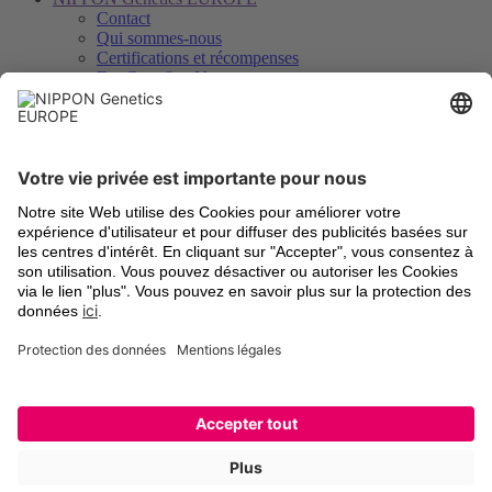
Contact
Qui sommes-nous
Certifications et récompenses
FastGene® − Notre marque
Distributeurs
Savoir, téléchargements et service
Downloads
Vidéos
Certificats d’analyse
Enregistrement des instruments
Légal
Termes et Conditions
Frais d’expédition
Retour d’anciens appareils
Mentions légales
Paramètres des cookies
Déclaration de protection des données
Marques déposées
Newsletter et social
Inscription à la lettre d’information
LinkedIn
Facebook
YouTube
Twitter