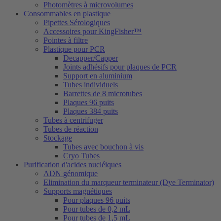
Photomètres à microvolumes
Consommables en plastique
Pipettes Sérologiques
Accessoires pour KingFisher™
Pointes à filtre
Plastique pour PCR
Decapper/Capper
Joints adhésifs pour plaques de PCR
Support en aluminium
Tubes individuels
Barrettes de 8 microtubes
Plaques 96 puits
Plaques 384 puits
Tubes à centrifuger
Tubes de réaction
Stockage
Tubes avec bouchon à vis
Cryo Tubes
Purification d'acides nucléiques
ADN génomique
Elimination du marqueur terminateur (Dye Terminator)
Supports magnétiques
Pour plaques 96 puits
Pour tubes de 0,2 mL
Pour tubes de 1,5 mL