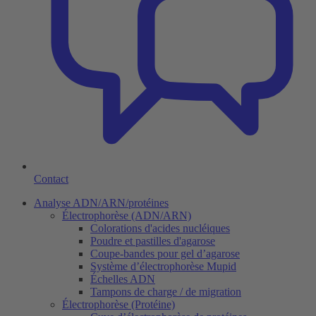
Contact
Analyse ADN/ARN/protéines
Électrophorèse (ADN/ARN)
Colorations d'acides nucléiques
Poudre et pastilles d'agarose
Coupe-bandes pour gel d’agarose
Système d’électrophorèse Mupid
Échelles ADN
Tampons de charge / de migration
Électrophorèse (Protéine)