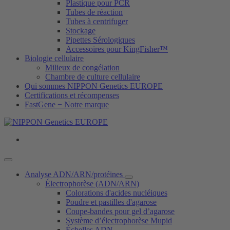
Plastique pour PCR
Tubes de réaction
Tubes à centrifuger
Stockage
Pipettes Sérologiques
Accessoires pour KingFisher™
Biologie cellulaire
Milieux de congélation
Chambre de culture cellulaire
Qui sommes NIPPON Genetics EUROPE
Certifications et récompenses
FastGene − Notre marque
Analyse ADN/ARN/protéines
Électrophorèse (ADN/ARN)
Colorations d'acides nucléiques
Poudre et pastilles d'agarose
Coupe-bandes pour gel d’agarose
Système d’électrophorèse Mupid
Échelles ADN