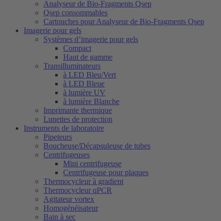
Analyseur de Bio-Fragments Qsep
Qsep consommables
Cartouches pour Analyseur de Bio-Fragments Qsep
Imagerie pour gels
Systèmes d’imagerie pour gels
Compact
Haut de gamme
Transilluminateurs
à LED Bleu/Vert
à LED Bleue
à lumière UV
à lumière Blanche
Imprimante thermique
Lunettes de protection
Instruments de laboratoire
Pipeteurs
Boucheuse/Décapsuleuse de tubes
Centrifugeuses
Mini centrifugeuse
Centrifugeuse pour plaques
Thermocycleur à gradient
Thermocycleur qPCR
Agitateur vortex
Homogénéisateur
Bain à sec