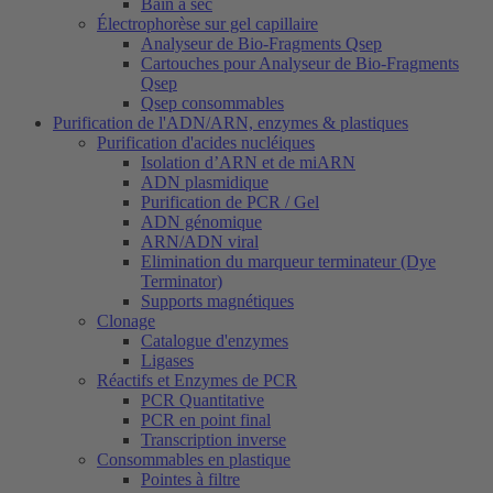
Bain à sec
Électrophorèse sur gel capillaire
Analyseur de Bio-Fragments Qsep
Cartouches pour Analyseur de Bio-Fragments
Qsep
Qsep consommables
Purification de l'ADN/ARN, enzymes & plastiques
Purification d'acides nucléiques
Isolation d’ARN et de miARN
ADN plasmidique
Purification de PCR / Gel
ADN génomique
ARN/ADN viral
Elimination du marqueur terminateur (Dye
Terminator)
Supports magnétiques
Clonage
Catalogue d'enzymes
Ligases
Réactifs et Enzymes de PCR
PCR Quantitative
PCR en point final
Transcription inverse
Consommables en plastique
Pointes à filtre