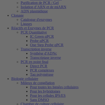
Purification de PCR / Gel
Isolation d’ARN et de miARN
ADN plasmidique
Clonage
Catalogue d'enzymes
Ligases
Réactifs et Enzymes de PCR
PCR Quantitative
IC Green qPCR
Probe qPCR
One Step Probe qPCR
Transcription inverse
Synthèse d'ADNc
Transcriptase inverse
PCR en point final
Direct PCR
PCR complexes
Taq polymérase
Biologie cellulaire
Milieux de congélation
Pour toutes les lignées cellulaires
Pour les hybridomes
Pour les cellules IPS/ES
Sans DMSO
Chambre de culture cellulaire