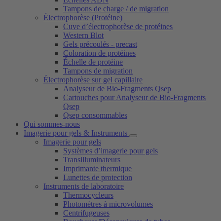
Tampons de charge / de migration
Électrophorèse (Protéine)
Cuve d’électrophorèse de protéines
Western Blot
Gels précoulés - precast
Coloration de protéines
Échelle de protéine
Tampons de migration
Électrophorèse sur gel capillaire
Analyseur de Bio-Fragments Qsep
Cartouches pour Analyseur de Bio-Fragments
Qsep
Qsep consommables
Qui sommes-nous
Imagerie pour gels & Instruments
Imagerie pour gels
Systèmes d’imagerie pour gels
Transilluminateurs
Imprimante thermique
Lunettes de protection
Instruments de laboratoire
Thermocycleurs
Photomètres à microvolumes
Centrifugeuses