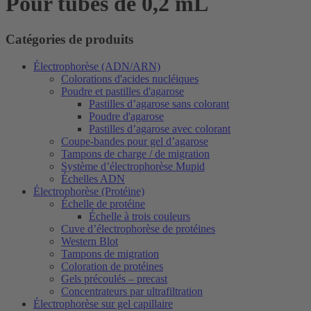
Pour tubes de 0,2 mL
Catégories de produits
Électrophorèse (ADN/ARN)
Colorations d'acides nucléiques
Poudre et pastilles d'agarose
Pastilles d’agarose sans colorant
Poudre d'agarose
Pastilles d’agarose avec colorant
Coupe-bandes pour gel d’agarose
Tampons de charge / de migration
Système d’électrophorèse Mupid
Échelles ADN
Électrophorèse (Protéine)
Échelle de protéine
Échelle à trois couleurs
Cuve d’électrophorèse de protéines
Western Blot
Tampons de migration
Coloration de protéines
Gels précoulés – precast
Concentrateurs par ultrafiltration
Électrophorèse sur gel capillaire