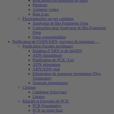
Boucheuse/Décapsuleuse de tubes
Pipeteurs
Agitateur vortex
Bain à sec
Électrophorèse sur gel capillaire
Analyseur de Bio-Fragments Qsep
Cartouches pour Analyseur de Bio-Fragments
Qsep
Qsep consommables
Purification de l'ADN/ARN, enzymes & plastiques
Purification d'acides nucléiques
Isolation d’ARN et de miARN
ADN plasmidique
Purification de PCR / Gel
ADN génomique
ARN/ADN viral
Elimination du marqueur terminateur (Dye
Terminator)
Supports magnétiques
Clonage
Catalogue d'enzymes
Ligases
Réactifs et Enzymes de PCR
PCR Quantitative
PCR en point final