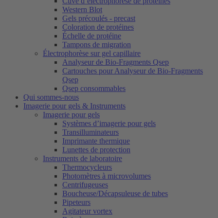
Cuve d’électrophorèse de protéines
Western Blot
Gels précoulés - precast
Coloration de protéines
Échelle de protéine
Tampons de migration
Électrophorèse sur gel capillaire
Analyseur de Bio-Fragments Qsep
Cartouches pour Analyseur de Bio-Fragments
Qsep
Qsep consommables
Qui sommes-nous
Imagerie pour gels & Instruments
Imagerie pour gels
Systèmes d’imagerie pour gels
Transilluminateurs
Imprimante thermique
Lunettes de protection
Instruments de laboratoire
Thermocycleurs
Photomètres à microvolumes
Centrifugeuses
Boucheuse/Décapsuleuse de tubes
Pipeteurs
Agitateur vortex