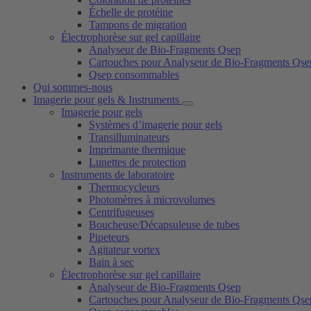
Échelle de protéine
Tampons de migration
Électrophorèse sur gel capillaire
Analyseur de Bio-Fragments Qsep
Cartouches pour Analyseur de Bio-Fragments Qse
Qsep consommables
Qui sommes-nous
Imagerie pour gels & Instruments
Imagerie pour gels
Systèmes d’imagerie pour gels
Transilluminateurs
Imprimante thermique
Lunettes de protection
Instruments de laboratoire
Thermocycleurs
Photomètres à microvolumes
Centrifugeuses
Boucheuse/Décapsuleuse de tubes
Pipeteurs
Agitateur vortex
Bain à sec
Électrophorèse sur gel capillaire
Analyseur de Bio-Fragments Qsep
Cartouches pour Analyseur de Bio-Fragments Qse