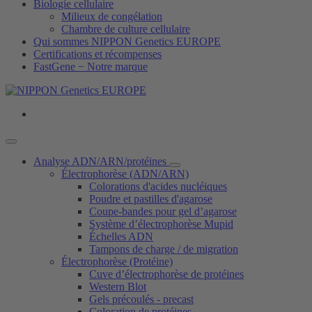
Biologie cellulaire
Milieux de congélation
Chambre de culture cellulaire
Qui sommes NIPPON Genetics EUROPE
Certifications et récompenses
FastGene − Notre marque
Analyse ADN/ARN/protéines
Électrophorèse (ADN/ARN)
Colorations d'acides nucléiques
Poudre et pastilles d'agarose
Coupe-bandes pour gel d’agarose
Système d’électrophorèse Mupid
Échelles ADN
Tampons de charge / de migration
Électrophorèse (Protéine)
Cuve d’électrophorèse de protéines
Western Blot
Gels précoulés - precast
Coloration de protéines