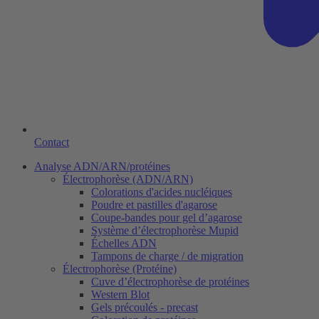
Contact
Analyse ADN/ARN/protéines
Électrophorèse (ADN/ARN)
Colorations d'acides nucléiques
Poudre et pastilles d'agarose
Coupe-bandes pour gel d’agarose
Système d’électrophorèse Mupid
Échelles ADN
Tampons de charge / de migration
Électrophorèse (Protéine)
Cuve d’électrophorèse de protéines
Western Blot
Gels précoulés - precast