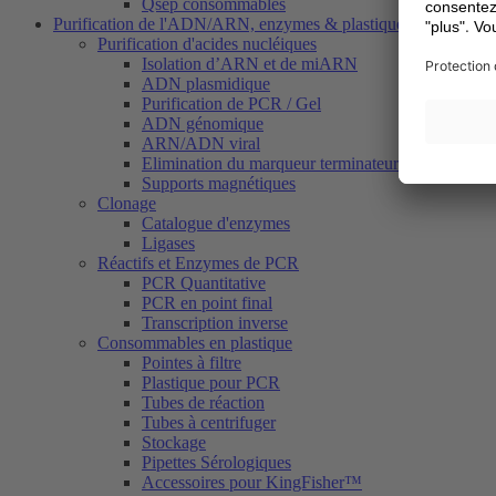
Qsep consommables
Purification de l'ADN/ARN, enzymes & plastiques
Purification d'acides nucléiques
Isolation d’ARN et de miARN
ADN plasmidique
Purification de PCR / Gel
ADN génomique
ARN/ADN viral
Elimination du marqueur terminateur (Dye Termina
Supports magnétiques
Clonage
Catalogue d'enzymes
Ligases
Réactifs et Enzymes de PCR
PCR Quantitative
PCR en point final
Transcription inverse
Consommables en plastique
Pointes à filtre
Plastique pour PCR
Tubes de réaction
Tubes à centrifuger
Stockage
Pipettes Sérologiques
Accessoires pour KingFisher™