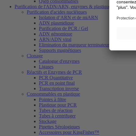
Qsep consommables
Purification de l'ADN/ARN, enzymes & plastiques
Purification d'acides nucléiques
Isolation d’ARN et de miARN
ADN plasmidique
Purification de PCR / Gel
ADN génomique
ARN/ADN viral
Elimination du marqueur terminateur (Dye Termina
Supports magnétiques
Clonage
Catalogue d'enzymes
Ligases
Réactifs et Enzymes de PCR
PCR Quantitative
PCR en point final
Transcription inverse
Consommables en plastique
Pointes à filtre
Plastique pour PCR
Tubes de réaction
Tubes à centrifuger
Stockage
Pipettes Sérologiques
Accessoires pour KingFisher™