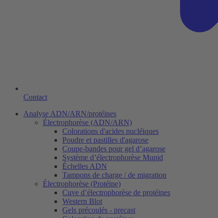
Contact
Analyse ADN/ARN/protéines
Électrophorèse (ADN/ARN)
Colorations d'acides nucléiques
Poudre et pastilles d'agarose
Coupe-bandes pour gel d’agarose
Système d’électrophorèse Mupid
Échelles ADN
Tampons de charge / de migration
Électrophorèse (Protéine)
Cuve d’électrophorèse de protéines
Western Blot
Gels précoulés - precast