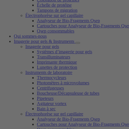
Échelle de protéine
Tampons de migration
Électrophorèse sur gel capillaire
Analyseur de Bio-Fragments Qsep
Cartouches pour Analyseur de Bio-Fragments Qse
Qsep consommables
Qui sommes-nous
Imagerie pour gels & Instruments
Imagerie pour gels
Systèmes d’imagerie pour gels
Transilluminateurs
Imprimante thermique
Lunettes de protection
Instruments de laboratoire
Thermocycleurs
Photomètres à microvolumes
Centrifugeuses
Boucheuse/Décapsuleuse de tubes
Pipeteurs
Agitateur vortex
Bain à sec
Électrophorèse sur gel capillaire
Analyseur de Bio-Fragments Qsep
Cartouches pour Analyseur de Bio-Fragments Qse