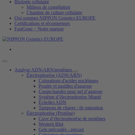
Biologie cellulaire
Milieux de congélation
Chambre de culture cellulaire
Qui sommes NIPPON Genetics EUROPE
Certifications et récompenses
FastGene − Notre marque
Analyse ADN/ARN/protéines
Électrophorèse (ADN/ARN)
Colorations d'acides nucléiques
Poudre et pastilles d'agarose
Coupe-bandes pour gel d’agarose
Système d’électrophorèse Mupid
Échelles ADN
Tampons de charge / de migration
Électrophorèse (Protéine)
Cuve d’électrophorèse de protéines
Western Blot
Gels précoulés - precast
Coloration de protéines