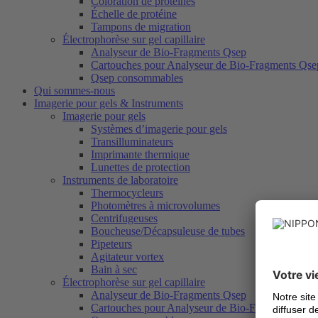
Coloration de protéines
Échelle de protéine
Tampons de migration
Électrophorèse sur gel capillaire
Analyseur de Bio-Fragments Qsep
Cartouches pour Analyseur de Bio-Fragments Qse
Qsep consommables
Qui sommes-nous
Imagerie pour gels & Instruments
Imagerie pour gels
Systèmes d’imagerie pour gels
Transilluminateurs
Imprimante thermique
Lunettes de protection
Instruments de laboratoire
Thermocycleurs
Photomètres à microvolumes
Centrifugeuses
Boucheuse/Décapsuleuse de tubes
Pipeteurs
Agitateur vortex
Bain à sec
Électrophorèse sur gel capillaire
Analyseur de Bio-Fragments Qsep
Cartouches pour Analyseur de Bio-Fragments Qse