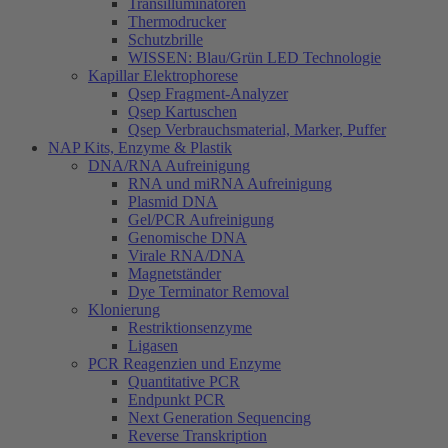
Transilluminatoren
Thermodrucker
Schutzbrille
WISSEN: Blau/Grün LED Technologie
Kapillar Elektrophorese
Qsep Fragment-Analyzer
Qsep Kartuschen
Qsep Verbrauchsmaterial, Marker, Puffer
NAP Kits, Enzyme & Plastik
DNA/RNA Aufreinigung
RNA und miRNA Aufreinigung
Plasmid DNA
Gel/PCR Aufreinigung
Genomische DNA
Virale RNA/DNA
Magnetständer
Dye Terminator Removal
Klonierung
Restriktionsenzyme
Ligasen
PCR Reagenzien und Enzyme
Quantitative PCR
Endpunkt PCR
Next Generation Sequencing
Reverse Transkription