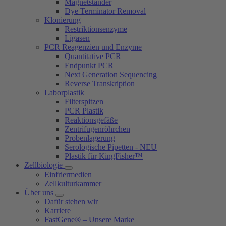
Magnetständer
Dye Terminator Removal
Klonierung
Restriktionsenzyme
Ligasen
PCR Reagenzien und Enzyme
Quantitative PCR
Endpunkt PCR
Next Generation Sequencing
Reverse Transkription
Laborplastik
Filterspitzen
PCR Plastik
Reaktionsgefäße
Zentrifugenröhrchen
Probenlagerung
Serologische Pipetten - NEU
Plastik für KingFisher™
Zellbiologie
Einfriermedien
Zellkulturkammer
Über uns
Dafür stehen wir
Karriere
FastGene® – Unsere Marke