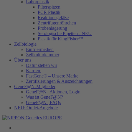
Laborplastik
Filterspitzen
PCR Plastik
Reaktionsgefäße
Zentrifugenröhrchen
Probenlagerung
Serologische Pipetten - NEU
Plastik für KingFisher™
Zellbiologie
Einfriermedien
Zellkulturkammer
Über uns
Dafür stehen wir
Karriere
FastGene® – Unsere Marke
Zertifizierungen & Auszeichnungen
GeneF@N-Mitglieder
GeneF@N | Aktionen, Login
Was ist GeneF@N?
GeneF@N | FAQs
NEU: Outlet-Angebote