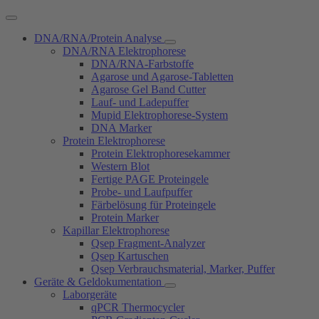
DNA/RNA/Protein Analyse
DNA/RNA Elektrophorese
DNA/RNA-Farbstoffe
Agarose und Agarose-Tabletten
Agarose Gel Band Cutter
Lauf- und Ladepuffer
Mupid Elektrophorese-System
DNA Marker
Protein Elektrophorese
Protein Elektrophoresekammer
Western Blot
Fertige PAGE Proteingele
Probe- und Laufpuffer
Färbelösung für Proteingele
Protein Marker
Kapillar Elektrophorese
Qsep Fragment-Analyzer
Qsep Kartuschen
Qsep Verbrauchsmaterial, Marker, Puffer
Geräte & Geldokumentation
Laborgeräte
qPCR Thermocycler