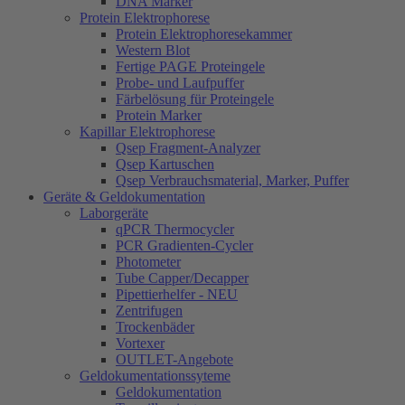
DNA Marker
Protein Elektrophorese
Protein Elektrophoresekammer
Western Blot
Fertige PAGE Proteingele
Probe- und Laufpuffer
Färbelösung für Proteingele
Protein Marker
Kapillar Elektrophorese
Qsep Fragment-Analyzer
Qsep Kartuschen
Qsep Verbrauchsmaterial, Marker, Puffer
Geräte & Geldokumentation
Laborgeräte
qPCR Thermocycler
PCR Gradienten-Cycler
Photometer
Tube Capper/Decapper
Pipettierhelfer - NEU
Zentrifugen
Trockenbäder
Vortexer
OUTLET-Angebote
Geldokumentationssyteme
Geldokumentation