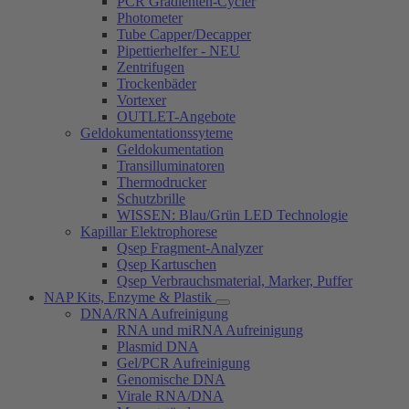
PCR Gradienten-Cycler
Photometer
Tube Capper/Decapper
Pipettierhelfer - NEU
Zentrifugen
Trockenbäder
Vortexer
OUTLET-Angebote
Geldokumentationssyteme
Geldokumentation
Transilluminatoren
Thermodrucker
Schutzbrille
WISSEN: Blau/Grün LED Technologie
Kapillar Elektrophorese
Qsep Fragment-Analyzer
Qsep Kartuschen
Qsep Verbrauchsmaterial, Marker, Puffer
NAP Kits, Enzyme & Plastik
DNA/RNA Aufreinigung
RNA und miRNA Aufreinigung
Plasmid DNA
Gel/PCR Aufreinigung
Genomische DNA
Virale RNA/DNA