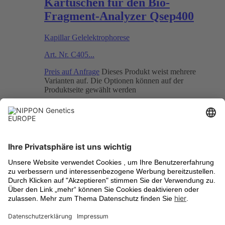
Kartuschen für den Bio-
Fragment-Analyzer Qsep400
Kapillar Gelelektrophorese
Art. Nr.
C405...
Preis auf Anfrage
Dieses Produkt weist mehrere
Varianten auf. Die Optionen können auf der
Produktseite gewählt werden
NIPPON Genetics EUROPE
Kontakt
Über uns
Ihre Meinung ist uns wichtig
Karriere
Zertifizierungen & Auszeichnungen
Unsere Marke FastGene®
NIPPON Genetics Japan