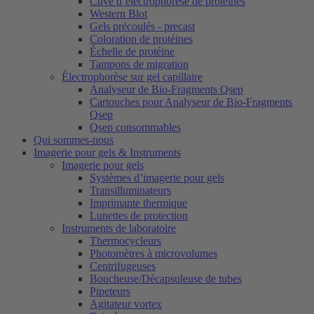
Cuve d’électrophorèse de protéines
Western Blot
Gels précoulés - precast
Coloration de protéines
Échelle de protéine
Tampons de migration
Électrophorèse sur gel capillaire
Analyseur de Bio-Fragments Qsep
Cartouches pour Analyseur de Bio-Fragments
Qsep
Qsep consommables
Qui sommes-nous
Imagerie pour gels & Instruments
Imagerie pour gels
Systèmes d’imagerie pour gels
Transilluminateurs
Imprimante thermique
Lunettes de protection
Instruments de laboratoire
Thermocycleurs
Photomètres à microvolumes
Centrifugeuses
Boucheuse/Décapsuleuse de tubes
Pipeteurs
Agitateur vortex