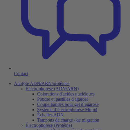
Contact
Analyse ADN/ARN/protéines
Électrophorèse (ADN/ARN)
Colorations d'acides nucléiques
Poudre et pastilles d'agarose
Coupe-bandes pour gel d’agarose
Système d’électrophorèse Mupid
Échelles ADN
Tampons de charge / de migration
Électrophorèse (Protéine)