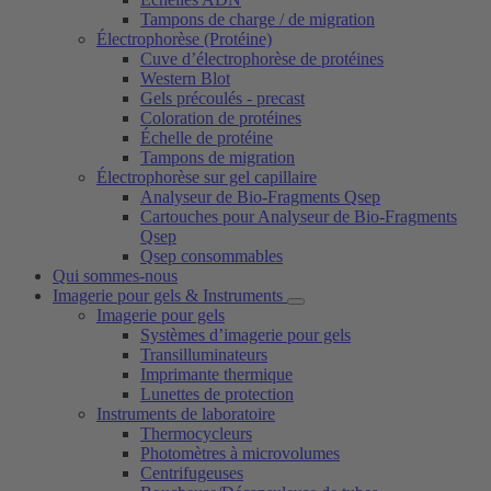
Tampons de charge / de migration
Électrophorèse (Protéine)
Cuve d’électrophorèse de protéines
Western Blot
Gels précoulés - precast
Coloration de protéines
Échelle de protéine
Tampons de migration
Électrophorèse sur gel capillaire
Analyseur de Bio-Fragments Qsep
Cartouches pour Analyseur de Bio-Fragments
Qsep
Qsep consommables
Qui sommes-nous
Imagerie pour gels & Instruments
Imagerie pour gels
Systèmes d’imagerie pour gels
Transilluminateurs
Imprimante thermique
Lunettes de protection
Instruments de laboratoire
Thermocycleurs
Photomètres à microvolumes
Centrifugeuses