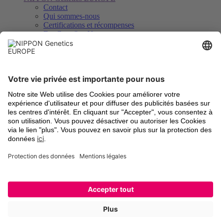
Contact
Qui sommes-nous
Certifications et récompenses
FastGene® − Notre marque
Distributeurs
Savoir, téléchargements et service
Downloads
Vidéos
Certificats d’analyse
Enregistrement des instruments
Légal
Termes et Conditions
Frais d’expédition
Retour d’anciens appareils
Mentions légales
Paramètres des cookies
Déclaration de protection des données
Marques déposées
Newsletter et social
Inscription à la lettre d’information
LinkedIn
Facebook
YouTube
Twitter