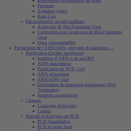
Boucheuse/Décapsuleuse de tubes
Pipeteurs
Agitateur vortex
Bain à sec
Électrophorèse sur gel capillaire
Analyseur de Bio-Fragments Qsep
Cartouches pour Analyseur de Bio-Fragments
Qsep
Qsep consommables
Purification de l'ADN/ARN, enzymes & plastiques
Purification d'acides nucléiques
Isolation d’ARN et de miARN
ADN plasmidique
Purification de PCR / Gel
ADN génomique
ARN/ADN viral
Elimination du marqueur terminateur (Dye
Terminator)
Supports magnétiques
Clonage
Catalogue d'enzymes
Ligases
Réactifs et Enzymes de PCR
PCR Quantitative
PCR en point final