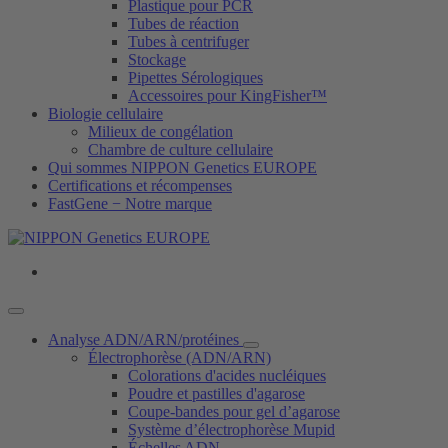
Plastique pour PCR
Tubes de réaction
Tubes à centrifuger
Stockage
Pipettes Sérologiques
Accessoires pour KingFisher™
Biologie cellulaire
Milieux de congélation
Chambre de culture cellulaire
Qui sommes NIPPON Genetics EUROPE
Certifications et récompenses
FastGene − Notre marque
Analyse ADN/ARN/protéines
Électrophorèse (ADN/ARN)
Colorations d'acides nucléiques
Poudre et pastilles d'agarose
Coupe-bandes pour gel d’agarose
Système d’électrophorèse Mupid
Échelles ADN