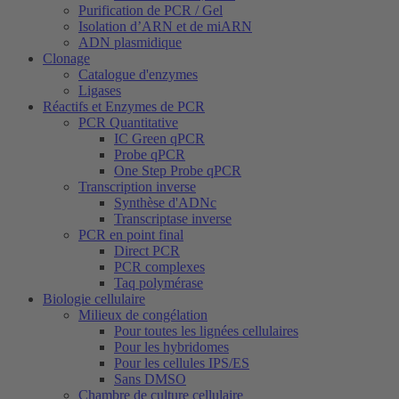
Purification de PCR / Gel
Isolation d’ARN et de miARN
ADN plasmidique
Clonage
Catalogue d'enzymes
Ligases
Réactifs et Enzymes de PCR
PCR Quantitative
IC Green qPCR
Probe qPCR
One Step Probe qPCR
Transcription inverse
Synthèse d'ADNc
Transcriptase inverse
PCR en point final
Direct PCR
PCR complexes
Taq polymérase
Biologie cellulaire
Milieux de congélation
Pour toutes les lignées cellulaires
Pour les hybridomes
Pour les cellules IPS/ES
Sans DMSO
Chambre de culture cellulaire