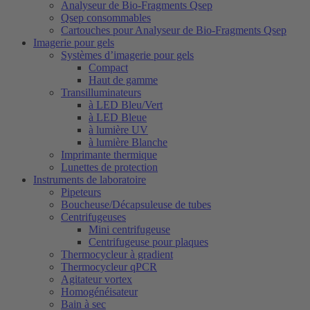
Analyseur de Bio-Fragments Qsep
Qsep consommables
Cartouches pour Analyseur de Bio-Fragments Qsep
Imagerie pour gels
Systèmes d’imagerie pour gels
Compact
Haut de gamme
Transilluminateurs
à LED Bleu/Vert
à LED Bleue
à lumière UV
à lumière Blanche
Imprimante thermique
Lunettes de protection
Instruments de laboratoire
Pipeteurs
Boucheuse/Décapsuleuse de tubes
Centrifugeuses
Mini centrifugeuse
Centrifugeuse pour plaques
Thermocycleur à gradient
Thermocycleur qPCR
Agitateur vortex
Homogénéisateur
Bain à sec