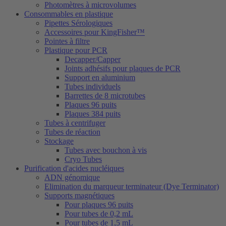
Photomètres à microvolumes
Consommables en plastique
Pipettes Sérologiques
Accessoires pour KingFisher™
Pointes à filtre
Plastique pour PCR
Decapper/Capper
Joints adhésifs pour plaques de PCR
Support en aluminium
Tubes individuels
Barrettes de 8 microtubes
Plaques 96 puits
Plaques 384 puits
Tubes à centrifuger
Tubes de réaction
Stockage
Tubes avec bouchon à vis
Cryo Tubes
Purification d'acides nucléiques
ADN génomique
Elimination du marqueur terminateur (Dye Terminator)
Supports magnétiques
Pour plaques 96 puits
Pour tubes de 0,2 mL
Pour tubes de 1,5 mL