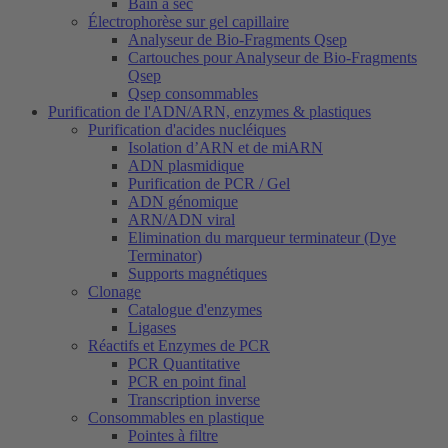
Bain à sec
Électrophorèse sur gel capillaire
Analyseur de Bio-Fragments Qsep
Cartouches pour Analyseur de Bio-Fragments
Qsep
Qsep consommables
Purification de l'ADN/ARN, enzymes & plastiques
Purification d'acides nucléiques
Isolation d’ARN et de miARN
ADN plasmidique
Purification de PCR / Gel
ADN génomique
ARN/ADN viral
Elimination du marqueur terminateur (Dye
Terminator)
Supports magnétiques
Clonage
Catalogue d'enzymes
Ligases
Réactifs et Enzymes de PCR
PCR Quantitative
PCR en point final
Transcription inverse
Consommables en plastique
Pointes à filtre