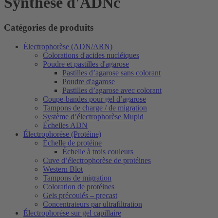
Synthèse d'ADNc
Catégories de produits
Électrophorèse (ADN/ARN)
Colorations d'acides nucléiques
Poudre et pastilles d'agarose
Pastilles d’agarose sans colorant
Poudre d'agarose
Pastilles d’agarose avec colorant
Coupe-bandes pour gel d’agarose
Tampons de charge / de migration
Système d’électrophorèse Mupid
Échelles ADN
Électrophorèse (Protéine)
Échelle de protéine
Échelle à trois couleurs
Cuve d’électrophorèse de protéines
Western Blot
Tampons de migration
Coloration de protéines
Gels précoulés – precast
Concentrateurs par ultrafiltration
Électrophorèse sur gel capillaire