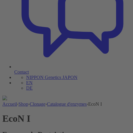
Contact
NIPPON Genetics JAPON
EN
DE
Accueil
›
Shop
›
Clonage
›
Catalogue d'enzymes
›
EcoN I
EcoN I