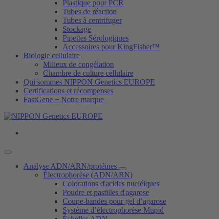
Plastique pour PCR
Tubes de réaction
Tubes à centrifuger
Stockage
Pipettes Sérologiques
Accessoires pour KingFisher™
Biologie cellulaire
Milieux de congélation
Chambre de culture cellulaire
Qui sommes NIPPON Genetics EUROPE
Certifications et récompenses
FastGene − Notre marque
Analyse ADN/ARN/protéines
Électrophorèse (ADN/ARN)
Colorations d'acides nucléiques
Poudre et pastilles d'agarose
Coupe-bandes pour gel d’agarose
Système d’électrophorèse Mupid
Échelles ADN