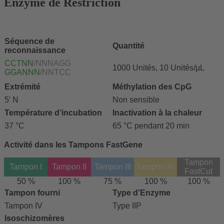
Enzyme de Restriction
Séquence de
Quantité
reconnaissance
CCTNN
/NNNAGG
1000 Unités, 10 Unités/µL
GGANNN
/NNTCC
Extrémité
Méthylation des CpG
5′ N
Non sensible
Température d’incubation
Inactivation à la chaleur
37 °C
65 °C pendant 20 min
Activité dans les Tampons FastGene
Tampon
Tampon I
Tampon II
Tampon III
Tampon IV
FastCut
50 %
100 %
75 %
100 %
100 %
Tampon fourni
Type d’Enzyme
Tampon IV
Type IIP
Isoschizomères