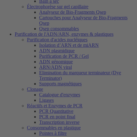
Bain à sec
Électrophorèse sur gel capillaire
Analyseur de Bio-Fragments Qsep
Cartouches pour Analyseur de Bio-Fragments
Qsep
Qsep consommables
Purification de l'ADN/ARN, enzymes & plastiques
Purification d'acides nucléiques
Isolation d’ARN et de miARN
ADN plasmidique
Purification de PCR / Gel
ADN génomique
ARN/ADN viral
Elimination du marqueur terminateur (Dye
Terminator)
Supports magnétiques
Clonage
Catalogue d'enzymes
Ligases
Réactifs et Enzymes de PCR
PCR Quantitative
PCR en point final
Transcription inverse
Consommables en plastique
Pointes à filtre