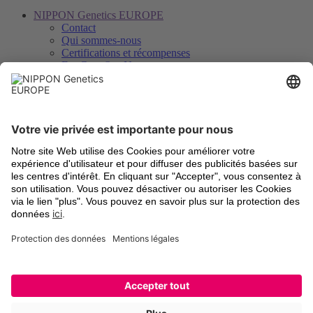
NIPPON Genetics EUROPE
Contact
Qui sommes-nous
Certifications et récompenses
FastGene® − Notre marque
Distributeurs
Savoir, téléchargements et service
Downloads
Vidéos
Certificats d’analyse
Enregistrement des instruments
Légal
Termes et Conditions
Frais d’expédition
Retour d’anciens appareils
Mentions légales
Paramètres des cookies
Déclaration de protection des données
Marques déposées
Newsletter et social
Inscription à la lettre d’information
LinkedIn
Facebook
YouTube