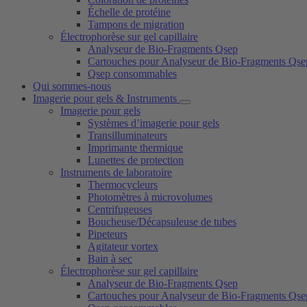
Échelle de protéine
Tampons de migration
Électrophorèse sur gel capillaire
Analyseur de Bio-Fragments Qsep
Cartouches pour Analyseur de Bio-Fragments Qse
Qsep consommables
Qui sommes-nous
Imagerie pour gels & Instruments
Imagerie pour gels
Systèmes d’imagerie pour gels
Transilluminateurs
Imprimante thermique
Lunettes de protection
Instruments de laboratoire
Thermocycleurs
Photomètres à microvolumes
Centrifugeuses
Boucheuse/Décapsuleuse de tubes
Pipeteurs
Agitateur vortex
Bain à sec
Électrophorèse sur gel capillaire
Analyseur de Bio-Fragments Qsep
Cartouches pour Analyseur de Bio-Fragments Qse