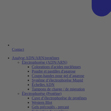
Contact
Analyse ADN/ARN/protéines
Électrophorèse (ADN/ARN)
Colorations d'acides nucléiques
Poudre et pastilles d'agarose
Coupe-bandes pour gel d’agarose
Système d’électrophorèse Mupid
Échelles ADN
Tampons de charge / de migration
Électrophorèse (Protéine)
Cuve d’électrophorèse de protéines
Western Blot
Gels précoulés - precast