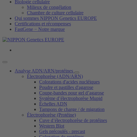
Biologie cellulaire
Milieux de congélation
Chambre de culture cellulaire
Qui sommes NIPPON Genetics EUROPE
Certifications et récompenses
FastGene − Notre marque
Analyse ADN/ARN/protéines
Électrophorèse (ADN/ARN)
Colorations d'acides nucléiques
Poudre et pastilles d'agarose
Coupe-bandes pour gel d’agarose
Système d’électrophorèse Mupid
Échelles ADN
Tampons de charge / de migration
Électrophorèse (Protéine)
Cuve d’électrophorèse de protéines
Western Blot
Gels précoulés - precast
Coloration de protéines