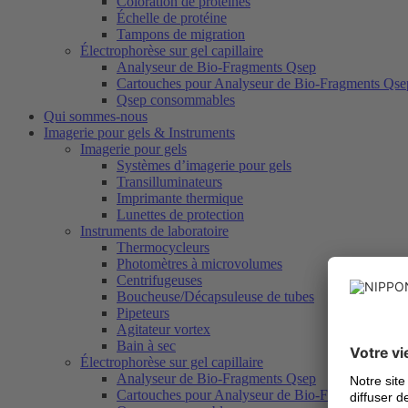
Coloration de protéines
Échelle de protéine
Tampons de migration
Électrophorèse sur gel capillaire
Analyseur de Bio-Fragments Qsep
Cartouches pour Analyseur de Bio-Fragments Qse
Qsep consommables
Qui sommes-nous
Imagerie pour gels & Instruments
Imagerie pour gels
Systèmes d’imagerie pour gels
Transilluminateurs
Imprimante thermique
Lunettes de protection
Instruments de laboratoire
Thermocycleurs
Photomètres à microvolumes
Centrifugeuses
Boucheuse/Décapsuleuse de tubes
Pipeteurs
Agitateur vortex
Bain à sec
Électrophorèse sur gel capillaire
Analyseur de Bio-Fragments Qsep
Cartouches pour Analyseur de Bio-Fragments Qse