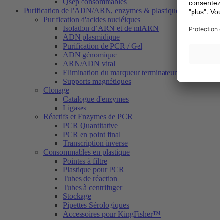
Qsep consommables
Purification de l'ADN/ARN, enzymes & plastiques
Purification d'acides nucléiques
Isolation d’ARN et de miARN
ADN plasmidique
Purification de PCR / Gel
ADN génomique
ARN/ADN viral
Elimination du marqueur terminateur (Dye Termina
Supports magnétiques
Clonage
Catalogue d'enzymes
Ligases
Réactifs et Enzymes de PCR
PCR Quantitative
PCR en point final
Transcription inverse
Consommables en plastique
Pointes à filtre
Plastique pour PCR
Tubes de réaction
Tubes à centrifuger
Stockage
Pipettes Sérologiques
Accessoires pour KingFisher™