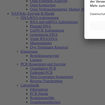
Qsep Fragment-Analyzer
Qsep Kartuschen
Qsep Verbrauchsmaterial, Marker, Puffer
NAP Kits, Enzyme & Plastik
DNA/RNA Aufreinigung
RNA und miRNA Aufreinigung
Plasmid DNA
Gel/PCR Aufreinigung
Genomische DNA
Virale RNA/DNA
Magnetständer
Dye Terminator Removal
Klonierung
Restriktionsenzyme
Ligasen
PCR Reagenzien und Enzyme
Quantitative PCR
Endpunkt PCR
Next Generation Sequencing
Reverse Transkription
Laborplastik
Filterspitzen
PCR Plastik
Reaktionsgefäße
Zentrifugenröhrchen