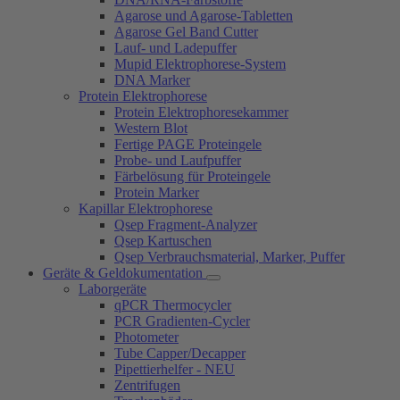
Agarose und Agarose-Tabletten
Agarose Gel Band Cutter
Lauf- und Ladepuffer
Mupid Elektrophorese-System
DNA Marker
Protein Elektrophorese
Protein Elektrophoresekammer
Western Blot
Fertige PAGE Proteingele
Probe- und Laufpuffer
Färbelösung für Proteingele
Protein Marker
Kapillar Elektrophorese
Qsep Fragment-Analyzer
Qsep Kartuschen
Qsep Verbrauchsmaterial, Marker, Puffer
Geräte & Geldokumentation
Laborgeräte
qPCR Thermocycler
PCR Gradienten-Cycler
Photometer
Tube Capper/Decapper
Pipettierhelfer - NEU
Zentrifugen