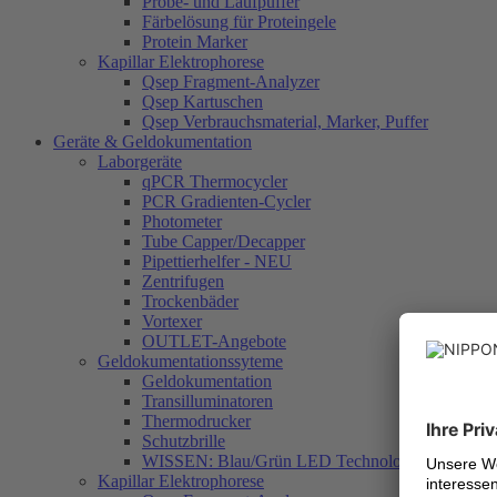
Probe- und Laufpuffer
Färbelösung für Proteingele
Protein Marker
Kapillar Elektrophorese
Qsep Fragment-Analyzer
Qsep Kartuschen
Qsep Verbrauchsmaterial, Marker, Puffer
Geräte & Geldokumentation
Laborgeräte
qPCR Thermocycler
PCR Gradienten-Cycler
Photometer
Tube Capper/Decapper
Pipettierhelfer - NEU
Zentrifugen
Trockenbäder
Vortexer
OUTLET-Angebote
Geldokumentationssyteme
Geldokumentation
Transilluminatoren
Thermodrucker
Schutzbrille
WISSEN: Blau/Grün LED Technologie
Kapillar Elektrophorese