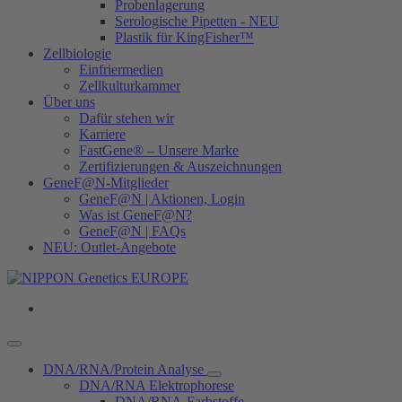
Probenlagerung
Serologische Pipetten - NEU
Plastik für KingFisher™
Zellbiologie
Einfriermedien
Zellkulturkammer
Über uns
Dafür stehen wir
Karriere
FastGene® – Unsere Marke
Zertifizierungen & Auszeichnungen
GeneF@N-Mitglieder
GeneF@N | Aktionen, Login
Was ist GeneF@N?
GeneF@N | FAQs
NEU: Outlet-Angebote
DNA/RNA/Protein Analyse
DNA/RNA Elektrophorese
DNA/RNA-Farbstoffe