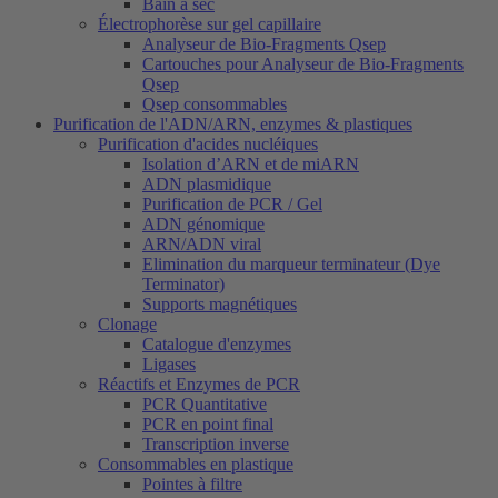
Bain à sec
Électrophorèse sur gel capillaire
Analyseur de Bio-Fragments Qsep
Cartouches pour Analyseur de Bio-Fragments
Qsep
Qsep consommables
Purification de l'ADN/ARN, enzymes & plastiques
Purification d'acides nucléiques
Isolation d’ARN et de miARN
ADN plasmidique
Purification de PCR / Gel
ADN génomique
ARN/ADN viral
Elimination du marqueur terminateur (Dye
Terminator)
Supports magnétiques
Clonage
Catalogue d'enzymes
Ligases
Réactifs et Enzymes de PCR
PCR Quantitative
PCR en point final
Transcription inverse
Consommables en plastique
Pointes à filtre