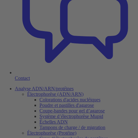
Contact
Analyse ADN/ARN/protéines
Électrophorèse (ADN/ARN)
Colorations d'acides nucléiques
Poudre et pastilles d'agarose
Coupe-bandes pour gel d’agarose
Système d’électrophorèse Mupid
Échelles ADN
Tampons de charge / de migration
Électrophorèse (Protéine)