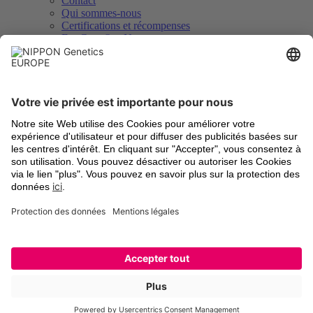
Contact
Qui sommes-nous
Certifications et récompenses
FastGene® − Notre marque
Distributeurs
Savoir, téléchargements et service
Downloads
Vidéos
Certificats d’analyse
Enregistrement des instruments
Légal
Termes et Conditions
Frais d’expédition
Retour d’anciens appareils
Mentions légales
Paramètres des cookies
Déclaration de protection des données
Marques déposées
Newsletter et social
Inscription à la lettre d’information
LinkedIn
Facebook
YouTube
Twitter