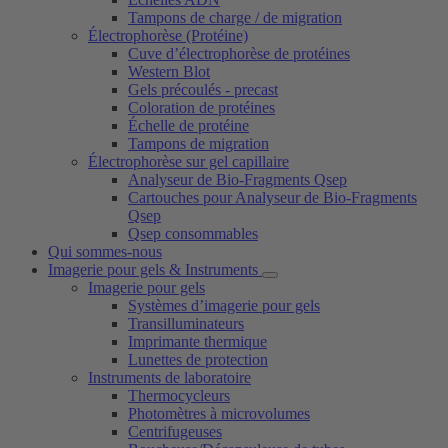
Tampons de charge / de migration
Électrophorèse (Protéine)
Cuve d’électrophorèse de protéines
Western Blot
Gels précoulés - precast
Coloration de protéines
Échelle de protéine
Tampons de migration
Électrophorèse sur gel capillaire
Analyseur de Bio-Fragments Qsep
Cartouches pour Analyseur de Bio-Fragments
Qsep
Qsep consommables
Qui sommes-nous
Imagerie pour gels & Instruments
Imagerie pour gels
Systèmes d’imagerie pour gels
Transilluminateurs
Imprimante thermique
Lunettes de protection
Instruments de laboratoire
Thermocycleurs
Photomètres à microvolumes
Centrifugeuses