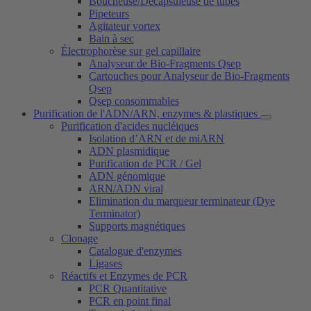
Boucheuse/Décapsuleuse de tubes
Pipeteurs
Agitateur vortex
Bain à sec
Électrophorèse sur gel capillaire
Analyseur de Bio-Fragments Qsep
Cartouches pour Analyseur de Bio-Fragments
Qsep
Qsep consommables
Purification de l'ADN/ARN, enzymes & plastiques
Purification d'acides nucléiques
Isolation d’ARN et de miARN
ADN plasmidique
Purification de PCR / Gel
ADN génomique
ARN/ADN viral
Elimination du marqueur terminateur (Dye
Terminator)
Supports magnétiques
Clonage
Catalogue d'enzymes
Ligases
Réactifs et Enzymes de PCR
PCR Quantitative
PCR en point final