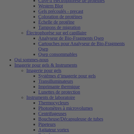
Cuve d’électrophorèse de protéines
Western Blot
Gels précoulés - precast
Coloration de protéines
Échelle de protéine
Tampons de migration
Électrophorèse sur gel capillaire
Analyseur de Bio-Fragments Qsep
Cartouches pour Analyseur de Bio-Fragments
Qsep
Qsep consommables
Qui sommes-nous
Imagerie pour gels & Instruments
Imagerie pour gels
Systèmes d’imagerie pour gels
Transilluminateurs
Imprimante thermique
Lunettes de protection
Instruments de laboratoire
Thermocycleurs
Photomètres à microvolumes
Centrifugeuses
Boucheuse/Décapsuleuse de tubes
Pipeteurs
Agitateur vortex