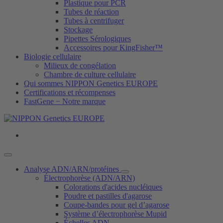
Plastique pour PCR
Tubes de réaction
Tubes à centrifuger
Stockage
Pipettes Sérologiques
Accessoires pour KingFisher™
Biologie cellulaire
Milieux de congélation
Chambre de culture cellulaire
Qui sommes NIPPON Genetics EUROPE
Certifications et récompenses
FastGene − Notre marque
Analyse ADN/ARN/protéines
Électrophorèse (ADN/ARN)
Colorations d'acides nucléiques
Poudre et pastilles d'agarose
Coupe-bandes pour gel d’agarose
Système d’électrophorèse Mupid
Échelles ADN