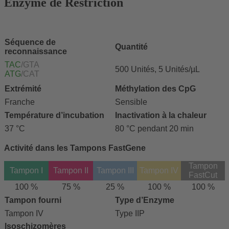
Enzyme de Restriction
Séquence de
Quantité
reconnaissance
TAC
/GTA
500 Unités, 5 Unités/µL
ATG
/CAT
Extrémité
Méthylation des CpG
Franche
Sensible
Température d’incubation
Inactivation à la chaleur
37 °C
80 °C pendant 20 min
Activité dans les Tampons FastGene
Tampon
Tampon I
Tampon II
Tampon III
Tampon IV
FastCut
100 %
75 %
25 %
100 %
100 %
Tampon fourni
Type d’Enzyme
Tampon IV
Type IIP
Isoschizomères