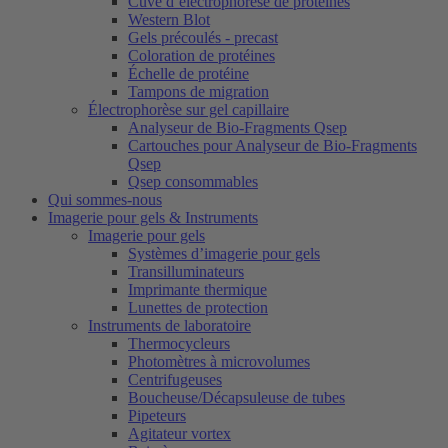
Cuve d’électrophorèse de protéines
Western Blot
Gels précoulés - precast
Coloration de protéines
Échelle de protéine
Tampons de migration
Électrophorèse sur gel capillaire
Analyseur de Bio-Fragments Qsep
Cartouches pour Analyseur de Bio-Fragments
Qsep
Qsep consommables
Qui sommes-nous
Imagerie pour gels & Instruments
Imagerie pour gels
Systèmes d’imagerie pour gels
Transilluminateurs
Imprimante thermique
Lunettes de protection
Instruments de laboratoire
Thermocycleurs
Photomètres à microvolumes
Centrifugeuses
Boucheuse/Décapsuleuse de tubes
Pipeteurs
Agitateur vortex