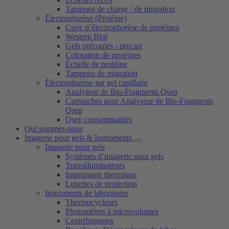
Tampons de charge / de migration
Électrophorèse (Protéine)
Cuve d’électrophorèse de protéines
Western Blot
Gels précoulés - precast
Coloration de protéines
Échelle de protéine
Tampons de migration
Électrophorèse sur gel capillaire
Analyseur de Bio-Fragments Qsep
Cartouches pour Analyseur de Bio-Fragments
Qsep
Qsep consommables
Qui sommes-nous
Imagerie pour gels & Instruments
Imagerie pour gels
Systèmes d’imagerie pour gels
Transilluminateurs
Imprimante thermique
Lunettes de protection
Instruments de laboratoire
Thermocycleurs
Photomètres à microvolumes
Centrifugeuses