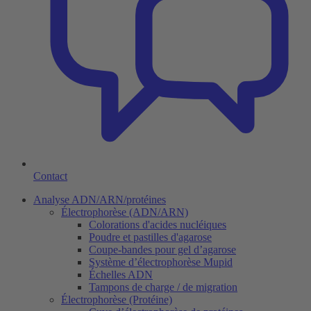
Contact
Analyse ADN/ARN/protéines
Électrophorèse (ADN/ARN)
Colorations d'acides nucléiques
Poudre et pastilles d'agarose
Coupe-bandes pour gel d’agarose
Système d’électrophorèse Mupid
Échelles ADN
Tampons de charge / de migration
Électrophorèse (Protéine)