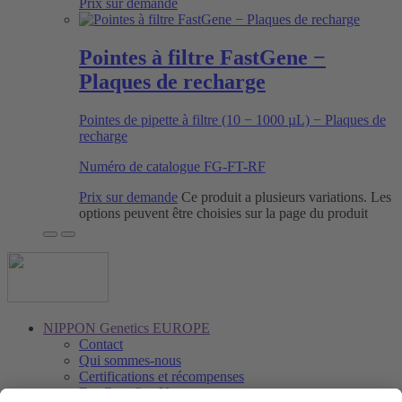
Prix sur demande
Pointes à filtre FastGene −
Plaques de recharge
Pointes de pipette à filtre (10 − 1000 µL) − Plaques de
recharge
Numéro de catalogue
FG-FT-RF
Prix sur demande
Ce produit a plusieurs variations. Les
options peuvent être choisies sur la page du produit
NIPPON Genetics EUROPE
Contact
Qui sommes-nous
Certifications et récompenses
FastGene® − Notre marque