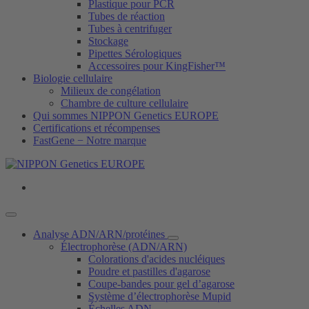
Plastique pour PCR
Tubes de réaction
Tubes à centrifuger
Stockage
Pipettes Sérologiques
Accessoires pour KingFisher™
Biologie cellulaire
Milieux de congélation
Chambre de culture cellulaire
Qui sommes NIPPON Genetics EUROPE
Certifications et récompenses
FastGene − Notre marque
Analyse ADN/ARN/protéines
Électrophorèse (ADN/ARN)
Colorations d'acides nucléiques
Poudre et pastilles d'agarose
Coupe-bandes pour gel d’agarose
Système d’électrophorèse Mupid
Échelles ADN