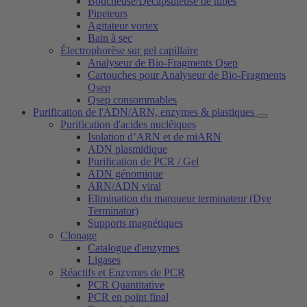
Boucheuse/Décapsuleuse de tubes
Pipeteurs
Agitateur vortex
Bain à sec
Électrophorèse sur gel capillaire
Analyseur de Bio-Fragments Qsep
Cartouches pour Analyseur de Bio-Fragments
Qsep
Qsep consommables
Purification de l'ADN/ARN, enzymes & plastiques
Purification d'acides nucléiques
Isolation d’ARN et de miARN
ADN plasmidique
Purification de PCR / Gel
ADN génomique
ARN/ADN viral
Elimination du marqueur terminateur (Dye
Terminator)
Supports magnétiques
Clonage
Catalogue d'enzymes
Ligases
Réactifs et Enzymes de PCR
PCR Quantitative
PCR en point final