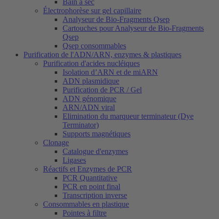
Bain à sec
Électrophorèse sur gel capillaire
Analyseur de Bio-Fragments Qsep
Cartouches pour Analyseur de Bio-Fragments
Qsep
Qsep consommables
Purification de l'ADN/ARN, enzymes & plastiques
Purification d'acides nucléiques
Isolation d’ARN et de miARN
ADN plasmidique
Purification de PCR / Gel
ADN génomique
ARN/ADN viral
Elimination du marqueur terminateur (Dye
Terminator)
Supports magnétiques
Clonage
Catalogue d'enzymes
Ligases
Réactifs et Enzymes de PCR
PCR Quantitative
PCR en point final
Transcription inverse
Consommables en plastique
Pointes à filtre