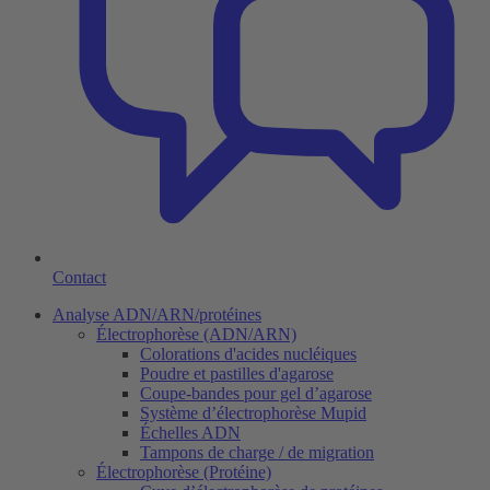
Contact
Analyse ADN/ARN/protéines
Électrophorèse (ADN/ARN)
Colorations d'acides nucléiques
Poudre et pastilles d'agarose
Coupe-bandes pour gel d’agarose
Système d’électrophorèse Mupid
Échelles ADN
Tampons de charge / de migration
Électrophorèse (Protéine)