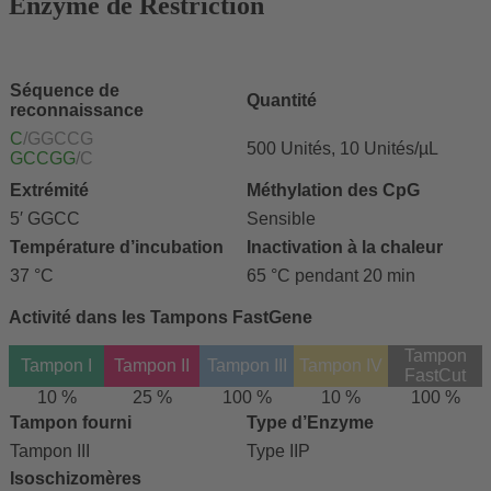
Enzyme de Restriction
Séquence de
Quantité
reconnaissance
C
/GGCCG
500 Unités, 10 Unités/µL
GCCGG
/C
Extrémité
Méthylation des CpG
5′ GGCC
Sensible
Température d’incubation
Inactivation à la chaleur
37 °C
65 °C pendant 20 min
Activité dans les Tampons FastGene
Tampon
Tampon I
Tampon II
Tampon III
Tampon IV
FastCut
10 %
25 %
100 %
10 %
100 %
Tampon fourni
Type d’Enzyme
Tampon III
Type IIP
Isoschizomères