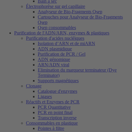
Bain à sec
Électrophorèse sur gel capillaire
Analyseur de Bio-Fragments Qsep
Cartouches pour Analyseur de Bio-Fragments
Qsep
Qsep consommables
Purification de l'ADN/ARN, enzymes & plastiques
Purification d'acides nucléiques
Isolation d’ARN et de miARN
ADN plasmidique
Purification de PCR / Gel
ADN génomique
ARN/ADN viral
Elimination du marqueur terminateur (Dye
Terminator)
Supports magnétiques
Clonage
Catalogue d'enzymes
Ligases
Réactifs et Enzymes de PCR
PCR Quantitative
PCR en point final
Transcription inverse
Consommables en plastique
Pointes à filtre