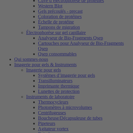
Cuve d’électrophorèse de protéines
Western Blot
Gels précoulés - precast
Coloration de protéines
Échelle de protéine
Tampons de migration
Électrophorèse sur gel capillaire
Analyseur de Bio-Fragments Qsep
Cartouches pour Analyseur de Bio-Fragments
Qsep
Qsep consommables
Qui sommes-nous
Imagerie pour gels & Instruments
Imagerie pour gels
Systèmes d’imagerie pour gels
Transilluminateurs
Imprimante thermique
Lunettes de protection
Instruments de laboratoire
Thermocycleurs
Photomètres à microvolumes
Centrifugeuses
Boucheuse/Décapsuleuse de tubes
Pipeteurs
Agitateur vortex