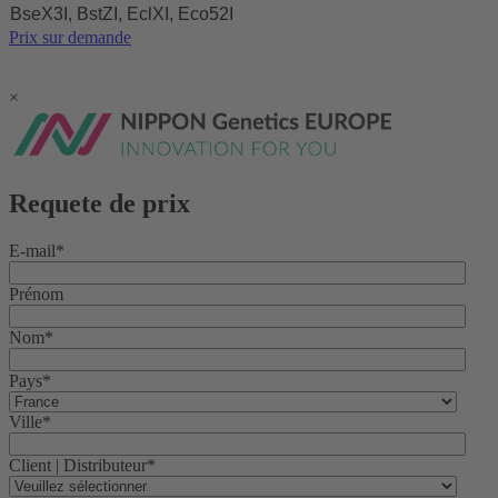
BseX3I, BstZI, EclXI, Eco52I
Prix sur demande
×
Requete de prix
E-mail
*
Prénom
Nom
*
Pays
*
Ville
*
Client | Distributeur
*