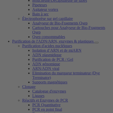
Boucheuse/Décapsuleuse de tubes
Pipeteurs
Agitateur vortex
Bain à sec
Électrophorèse sur gel capillaire
Analyseur de Bio-Fragments Qsep
Cartouches pour Analyseur de Bio-Fragments
Qsep
Qsep consommables
Purification de l'ADN/ARN, enzymes & plastiques
Purification d'acides nucléiques
Isolation d’ARN et de miARN
ADN plasmidique
Purification de PCR / Gel
ADN génomique
ARN/ADN viral
Elimination du marqueur terminateur (Dye
Terminator)
Supports magnétiques
Clonage
Catalogue d'enzymes
Ligases
Réactifs et Enzymes de PCR
PCR Quantitative
PCR en point final