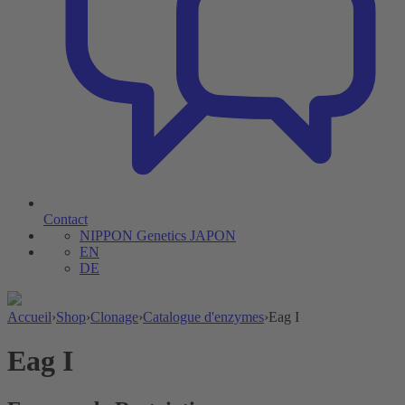
Contact
NIPPON Genetics JAPON
EN
DE
Accueil
›
Shop
›
Clonage
›
Catalogue d'enzymes
›
Eag I
Eag I