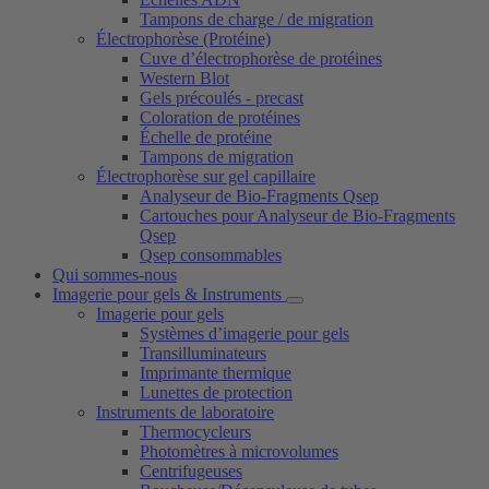
Tampons de charge / de migration
Électrophorèse (Protéine)
Cuve d’électrophorèse de protéines
Western Blot
Gels précoulés - precast
Coloration de protéines
Échelle de protéine
Tampons de migration
Électrophorèse sur gel capillaire
Analyseur de Bio-Fragments Qsep
Cartouches pour Analyseur de Bio-Fragments
Qsep
Qsep consommables
Qui sommes-nous
Imagerie pour gels & Instruments
Imagerie pour gels
Systèmes d’imagerie pour gels
Transilluminateurs
Imprimante thermique
Lunettes de protection
Instruments de laboratoire
Thermocycleurs
Photomètres à microvolumes
Centrifugeuses