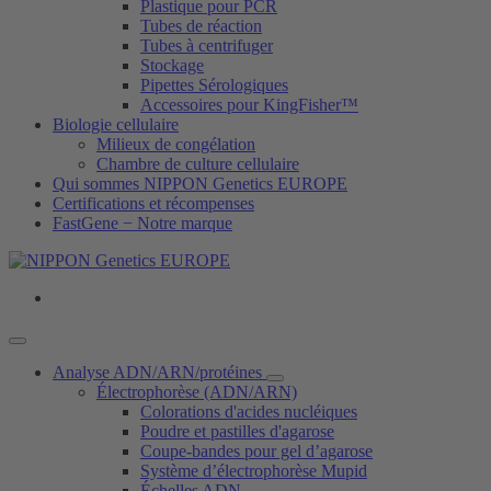
Plastique pour PCR
Tubes de réaction
Tubes à centrifuger
Stockage
Pipettes Sérologiques
Accessoires pour KingFisher™
Biologie cellulaire
Milieux de congélation
Chambre de culture cellulaire
Qui sommes NIPPON Genetics EUROPE
Certifications et récompenses
FastGene − Notre marque
Analyse ADN/ARN/protéines
Électrophorèse (ADN/ARN)
Colorations d'acides nucléiques
Poudre et pastilles d'agarose
Coupe-bandes pour gel d’agarose
Système d’électrophorèse Mupid
Échelles ADN