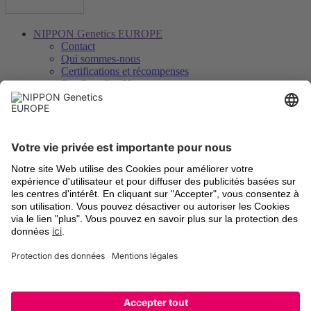
NIPPON Genetics EUROPE
Contact
Qui sommes-nous
Certifications et récompenses
FastGene® − Notre marque
Distributeurs
Savoir, téléchargements et service
Downloads
Vidéos
Certificats d’analyse
Enregistrement des instruments
Légal
Termes et Conditions
Frais d’expédition
Retour d’anciens appareils
Mentions légales
Paramètres des cookies
Déclaration de protection des données
Marques déposées
Newsletter et social
Inscription à la lettre d’information
LinkedIn
Facebook