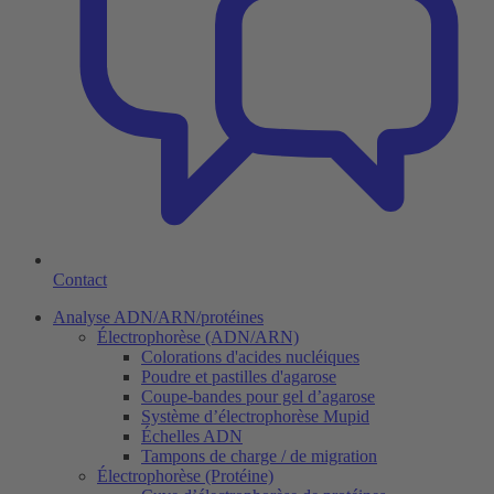
Contact
Analyse ADN/ARN/protéines
Électrophorèse (ADN/ARN)
Colorations d'acides nucléiques
Poudre et pastilles d'agarose
Coupe-bandes pour gel d’agarose
Système d’électrophorèse Mupid
Échelles ADN
Tampons de charge / de migration
Électrophorèse (Protéine)