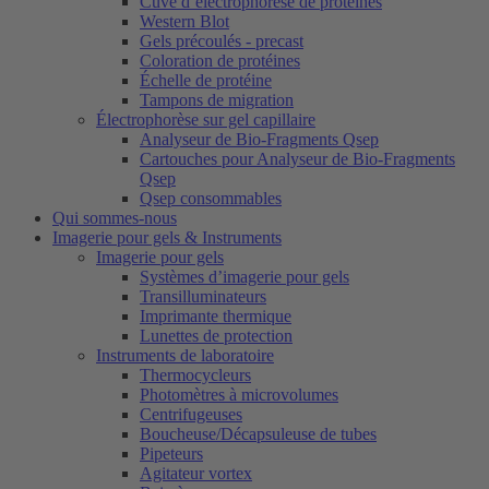
Cuve d’électrophorèse de protéines
Western Blot
Gels précoulés - precast
Coloration de protéines
Échelle de protéine
Tampons de migration
Électrophorèse sur gel capillaire
Analyseur de Bio-Fragments Qsep
Cartouches pour Analyseur de Bio-Fragments
Qsep
Qsep consommables
Qui sommes-nous
Imagerie pour gels & Instruments
Imagerie pour gels
Systèmes d’imagerie pour gels
Transilluminateurs
Imprimante thermique
Lunettes de protection
Instruments de laboratoire
Thermocycleurs
Photomètres à microvolumes
Centrifugeuses
Boucheuse/Décapsuleuse de tubes
Pipeteurs
Agitateur vortex