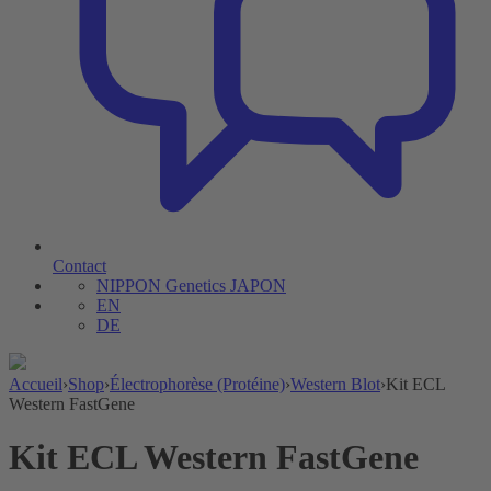
Contact
NIPPON Genetics JAPON
EN
DE
Accueil
›
Shop
›
Électrophorèse (Protéine)
›
Western Blot
›
Kit ECL
Western FastGene
Kit ECL Western FastGene