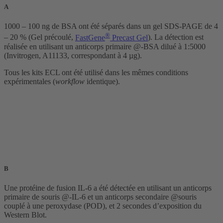
A
1000 – 100 ng de BSA ont été séparés dans un gel SDS-PAGE de 4
®
– 20 % (Gel précoulé,
FastGene
Precast Gel
). La détection est
réalisée en utilisant un anticorps primaire @-BSA dilué à
1:5000
(Invitrogen, A11133, correspondant à 4 µg).
Tous les kits ECL ont été utilisé dans les mêmes conditions
expérimentales (
workflow
identique).
B
Une protéine de fusion IL-6 a été détectée en utilisant un anticorps
primaire de souris @-IL-6 et un anticorps secondaire @souris
couplé à une peroxydase (POD), et 2 secondes d’exposition du
Western Blot.