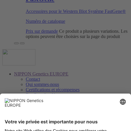
Accessoires pour le Western Blot Système FastGene®
Numéro de catalogue
Prix sur demande
Ce produit a plusieurs variations. Les
options peuvent être choisies sur la page du produit
NIPPON Genetics EUROPE
Contact
Qui sommes-nous
Certifications et récompenses
FastGene® − Notre marque
Distributeurs
Savoir, téléchargements et service
Downloads
Vidéos
Certificats d’analyse
Enregistrement des instruments