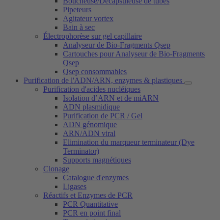
Boucheuse/Décapsuleuse de tubes
Pipeteurs
Agitateur vortex
Bain à sec
Électrophorèse sur gel capillaire
Analyseur de Bio-Fragments Qsep
Cartouches pour Analyseur de Bio-Fragments
Qsep
Qsep consommables
Purification de l'ADN/ARN, enzymes & plastiques
Purification d'acides nucléiques
Isolation d’ARN et de miARN
ADN plasmidique
Purification de PCR / Gel
ADN génomique
ARN/ADN viral
Elimination du marqueur terminateur (Dye
Terminator)
Supports magnétiques
Clonage
Catalogue d'enzymes
Ligases
Réactifs et Enzymes de PCR
PCR Quantitative
PCR en point final