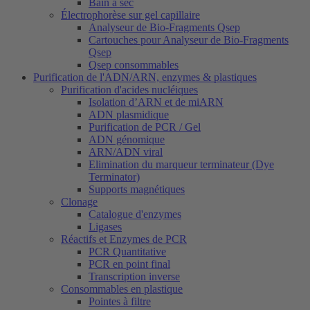
Bain à sec
Électrophorèse sur gel capillaire
Analyseur de Bio-Fragments Qsep
Cartouches pour Analyseur de Bio-Fragments
Qsep
Qsep consommables
Purification de l'ADN/ARN, enzymes & plastiques
Purification d'acides nucléiques
Isolation d’ARN et de miARN
ADN plasmidique
Purification de PCR / Gel
ADN génomique
ARN/ADN viral
Elimination du marqueur terminateur (Dye
Terminator)
Supports magnétiques
Clonage
Catalogue d'enzymes
Ligases
Réactifs et Enzymes de PCR
PCR Quantitative
PCR en point final
Transcription inverse
Consommables en plastique
Pointes à filtre