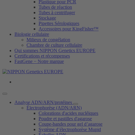
Plastique pour PCR
Tubes de réaction
Tubes à centrifuger
Stockage
Pipettes Sérologiques
Accessoires pour KingFisher™
Biologie cellulaire
Milieux de congélation
Chambre de culture cellulaire
Qui sommes NIPPON Genetics EUROPE
Certifications et récompenses
FastGene − Notre marque
Analyse ADN/ARN/protéines
Électrophorèse (ADN/ARN)
Colorations d'acides nucléiques
Poudre et pastilles d'agarose
Coupe-bandes pour gel d’agarose
Système d’électrophorèse Mupid
Échelles ADN