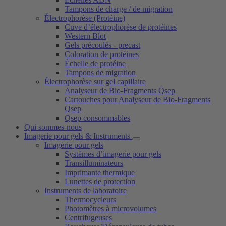
Tampons de charge / de migration
Électrophorèse (Protéine)
Cuve d’électrophorèse de protéines
Western Blot
Gels précoulés - precast
Coloration de protéines
Échelle de protéine
Tampons de migration
Électrophorèse sur gel capillaire
Analyseur de Bio-Fragments Qsep
Cartouches pour Analyseur de Bio-Fragments
Qsep
Qsep consommables
Qui sommes-nous
Imagerie pour gels & Instruments
Imagerie pour gels
Systèmes d’imagerie pour gels
Transilluminateurs
Imprimante thermique
Lunettes de protection
Instruments de laboratoire
Thermocycleurs
Photomètres à microvolumes
Centrifugeuses