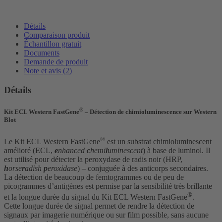
Détails
Comparaison produit
Échantillon gratuit
Documents
Demande de produit
Note et avis (2)
Détails
®
Kit ECL Western FastGene
– Détection de chimioluminescence sur Western
Blot
®
Le Kit ECL Western FastGene
est un substrat chimioluminescent
amélioré (ECL,
e
nhanced
c
hemi
l
uminescent
) à base de luminol. Il
est utilisé pour détecter la peroxydase de radis noir (HRP,
h
orse
r
adish
p
eroxidase
) – conjuguée à des anticorps secondaires.
La détection de beaucoup de femtogrammes ou de peu de
picogrammes d’antigènes est permise par la sensibilité très brillante
®
et la longue durée du signal du Kit ECL Western FastGene
.
Cette longue durée de signal permet de rendre la détection de
signaux par imagerie numérique ou sur film possible, sans aucune