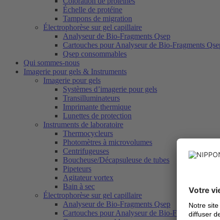
Coloration de protéines
Échelle de protéine
Tampons de migration
Électrophorèse sur gel capillaire
Analyseur de Bio-Fragments Qsep
Cartouches pour Analyseur de Bio-Fragments Qse
Qsep consommables
Qui sommes-nous
Imagerie pour gels & Instruments
Imagerie pour gels
Systèmes d’imagerie pour gels
Transilluminateurs
Imprimante thermique
Lunettes de protection
Instruments de laboratoire
Thermocycleurs
Photomètres à microvolumes
Centrifugeuses
Boucheuse/Décapsuleuse de tubes
Pipeteurs
Agitateur vortex
Bain à sec
Électrophorèse sur gel capillaire
Analyseur de Bio-Fragments Qsep
Cartouches pour Analyseur de Bio-Fragments Qse