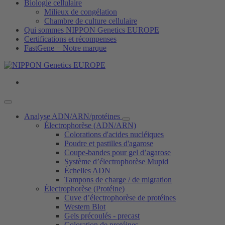
Biologie cellulaire
Milieux de congélation
Chambre de culture cellulaire
Qui sommes NIPPON Genetics EUROPE
Certifications et récompenses
FastGene − Notre marque
Analyse ADN/ARN/protéines
Électrophorèse (ADN/ARN)
Colorations d'acides nucléiques
Poudre et pastilles d'agarose
Coupe-bandes pour gel d’agarose
Système d’électrophorèse Mupid
Échelles ADN
Tampons de charge / de migration
Électrophorèse (Protéine)
Cuve d’électrophorèse de protéines
Western Blot
Gels précoulés - precast
Coloration de protéines