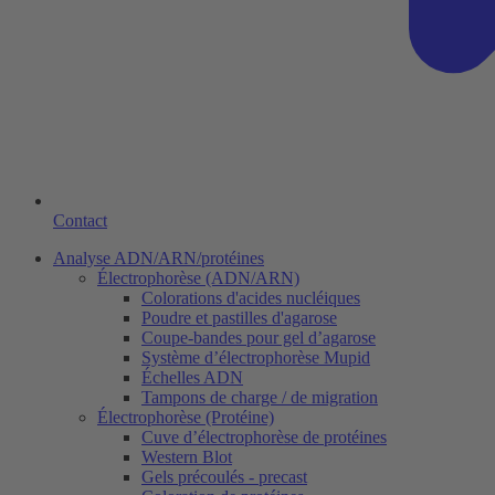
Contact
Analyse ADN/ARN/protéines
Électrophorèse (ADN/ARN)
Colorations d'acides nucléiques
Poudre et pastilles d'agarose
Coupe-bandes pour gel d’agarose
Système d’électrophorèse Mupid
Échelles ADN
Tampons de charge / de migration
Électrophorèse (Protéine)
Cuve d’électrophorèse de protéines
Western Blot
Gels précoulés - precast