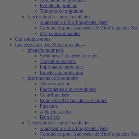
Échelle de protéine
Tampons de migration
Électrophorèse sur gel capillaire
Analyseur de Bio-Fragments Qsep
Cartouches pour Analyseur de Bio-Fragments Qse
Qsep consommables
Qui sommes-nous
Imagerie pour gels & Instruments
Imagerie pour gels
Systèmes d’imagerie pour gels
Transilluminateurs
Imprimante thermique
Lunettes de protection
Instruments de laboratoire
Thermocycleurs
Photomètres à microvolumes
Centrifugeuses
Boucheuse/Décapsuleuse de tubes
Pipeteurs
Agitateur vortex
Bain à sec
Électrophorèse sur gel capillaire
Analyseur de Bio-Fragments Qsep
Cartouches pour Analyseur de Bio-Fragments Qse