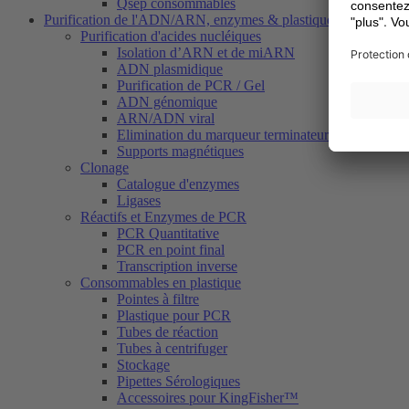
Qsep consommables
Purification de l'ADN/ARN, enzymes & plastiques
Purification d'acides nucléiques
Isolation d’ARN et de miARN
ADN plasmidique
Purification de PCR / Gel
ADN génomique
ARN/ADN viral
Elimination du marqueur terminateur (Dye Termina
Supports magnétiques
Clonage
Catalogue d'enzymes
Ligases
Réactifs et Enzymes de PCR
PCR Quantitative
PCR en point final
Transcription inverse
Consommables en plastique
Pointes à filtre
Plastique pour PCR
Tubes de réaction
Tubes à centrifuger
Stockage
Pipettes Sérologiques
Accessoires pour KingFisher™