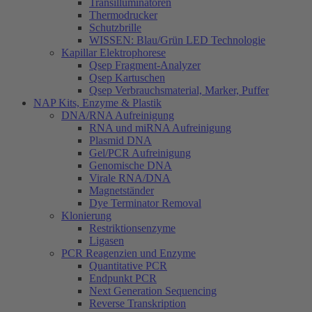
Transilluminatoren
Thermodrucker
Schutzbrille
WISSEN: Blau/Grün LED Technologie
Kapillar Elektrophorese
Qsep Fragment-Analyzer
Qsep Kartuschen
Qsep Verbrauchsmaterial, Marker, Puffer
NAP Kits, Enzyme & Plastik
DNA/RNA Aufreinigung
RNA und miRNA Aufreinigung
Plasmid DNA
Gel/PCR Aufreinigung
Genomische DNA
Virale RNA/DNA
Magnetständer
Dye Terminator Removal
Klonierung
Restriktionsenzyme
Ligasen
PCR Reagenzien und Enzyme
Quantitative PCR
Endpunkt PCR
Next Generation Sequencing
Reverse Transkription