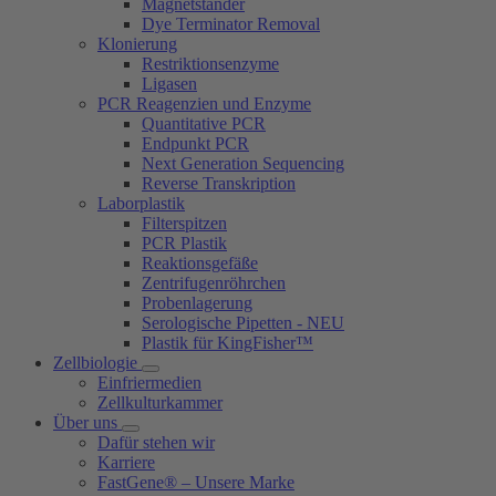
Magnetständer
Dye Terminator Removal
Klonierung
Restriktionsenzyme
Ligasen
PCR Reagenzien und Enzyme
Quantitative PCR
Endpunkt PCR
Next Generation Sequencing
Reverse Transkription
Laborplastik
Filterspitzen
PCR Plastik
Reaktionsgefäße
Zentrifugenröhrchen
Probenlagerung
Serologische Pipetten - NEU
Plastik für KingFisher™
Zellbiologie
Einfriermedien
Zellkulturkammer
Über uns
Dafür stehen wir
Karriere
FastGene® – Unsere Marke