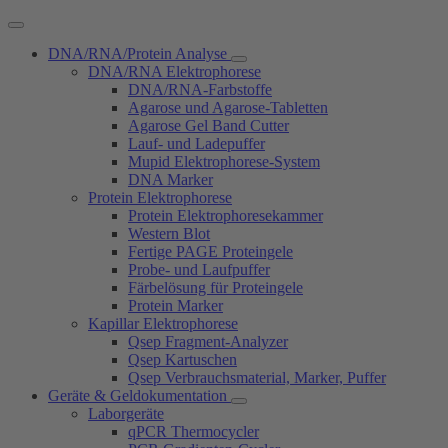
DNA/RNA/Protein Analyse
DNA/RNA Elektrophorese
DNA/RNA-Farbstoffe
Agarose und Agarose-Tabletten
Agarose Gel Band Cutter
Lauf- und Ladepuffer
Mupid Elektrophorese-System
DNA Marker
Protein Elektrophorese
Protein Elektrophoresekammer
Western Blot
Fertige PAGE Proteingele
Probe- und Laufpuffer
Färbelösung für Proteingele
Protein Marker
Kapillar Elektrophorese
Qsep Fragment-Analyzer
Qsep Kartuschen
Qsep Verbrauchsmaterial, Marker, Puffer
Geräte & Geldokumentation
Laborgeräte
qPCR Thermocycler