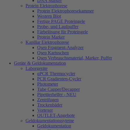
DNA Marker
Protein Elektrophorese
Protein Elektrophoresekammer
Western Blot
Fertige PAGE Proteingele
Probe- und Laufpuffer
Färbelösung für Proteingele
Protein Marker
Kapillar Elektrophorese
Qsep Fragment-Analyzer
Qsep Kartuschen
Qsep Verbrauchsmaterial, Marker, Puffer
Geräte & Geldokumentation
Laborgeräte
qPCR Thermocycler
PCR Gradienten-Cycler
Photometer
Tube Capper/Decapper
Pipettierhelfer - NEU
Zentrifugen
Trockenbäder
Vortexer
OUTLET-Angebote
Geldokumentationssyteme
Geldokumentation