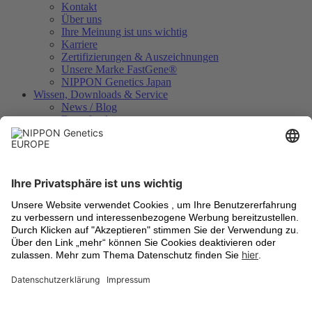
Kontakt
Über uns
Ihre Meinung ist uns wichtig
Karriere
Zertifizierungen & Auszeichnungen
Unsere Marke FastGene®
NIPPON Genetics Japan
Wissen, Downloads & Service
News / Blog
Downloads
Videos
Technologien
Analysezertifikate
Geräteregistrierung
Internationale Händler
Rechtliches
Allgemeine Geschäftsbedingungen
Versandkosten
Rücknahme von Altgeräten
Datenschutzbestimmungen
Cookie Einstellungen
Impressum
Warenzeichen
Aktuell informiert
Newsletter-Anmeldung