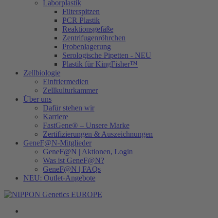
Laborplastik
Filterspitzen
PCR Plastik
Reaktionsgefäße
Zentrifugenröhrchen
Probenlagerung
Serologische Pipetten - NEU
Plastik für KingFisher™
Zellbiologie
Einfriermedien
Zellkulturkammer
Über uns
Dafür stehen wir
Karriere
FastGene® – Unsere Marke
Zertifizierungen & Auszeichnungen
GeneF@N-Mitglieder
GeneF@N | Aktionen, Login
Was ist GeneF@N?
GeneF@N | FAQs
NEU: Outlet-Angebote