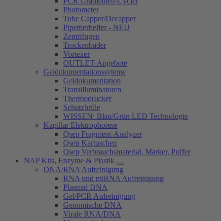
PCR Gradienten-Cycler
Photometer
Tube Capper/Decapper
Pipettierhelfer - NEU
Zentrifugen
Trockenbäder
Vortexer
OUTLET-Angebote
Geldokumentationssyteme
Geldokumentation
Transilluminatoren
Thermodrucker
Schutzbrille
WISSEN: Blau/Grün LED Technologie
Kapillar Elektrophorese
Qsep Fragment-Analyzer
Qsep Kartuschen
Qsep Verbrauchsmaterial, Marker, Puffer
NAP Kits, Enzyme & Plastik
DNA/RNA Aufreinigung
RNA und miRNA Aufreinigung
Plasmid DNA
Gel/PCR Aufreinigung
Genomische DNA
Virale RNA/DNA