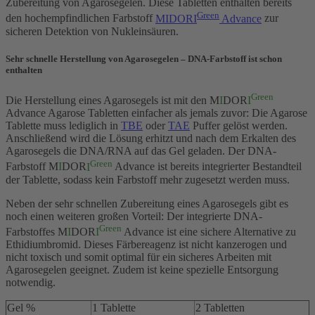
Zubereitung von Agarosegelen. Diese Tabletten enthalten bereits
Green
den hochempfindlichen Farbstoff
MIDORI
Advance
zur
sicheren Detektion von Nukleinsäuren.
Sehr schnelle Herstellung von Agarosegelen – DNA-Farbstoff ist schon
enthalten
Green
Die Herstellung eines Agarosegels ist mit den M
I
DOR
I
Advance Agarose Tabletten einfacher als jemals zuvor: Die Agarose
Tablette muss lediglich in
TBE
oder
TAE
Puffer gelöst werden.
Anschließend wird die Lösung erhitzt und nach dem Erkalten des
Agarosegels die DNA/RNA auf das Gel geladen. Der DNA-
Green
Farbstoff M
I
DOR
I
Advance ist bereits integrierter Bestandteil
der Tablette, sodass kein Farbstoff mehr zugesetzt werden muss.
Neben der sehr schnellen Zubereitung eines Agarosegels gibt es
noch einen weiteren großen Vorteil: Der integrierte DNA-
Green
Farbstoffes M
I
DOR
I
Advance ist eine sichere Alternative zu
Ethidiumbromid. Dieses Färbereagenz ist nicht kanzerogen und
nicht toxisch und somit optimal für ein sicheres Arbeiten mit
Agarosegelen geeignet. Zudem ist keine spezielle Entsorgung
notwendig.
Gel %
1 Tablette
2 Tabletten