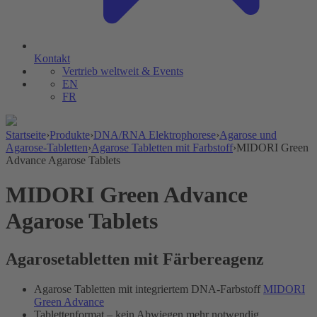
Kontakt
Vertrieb weltweit & Events
EN
FR
Startseite
›
Produkte
›
DNA/RNA Elektrophorese
›
Agarose und
Agarose-Tabletten
›
Agarose Tabletten mit Farbstoff
›
MIDORI Green
Advance Agarose Tablets
MIDORI Green Advance
Agarose Tablets
Agarosetabletten mit Färbereagenz
Agarose Tabletten mit integriertem DNA-Farbstoff
MIDORI
Green Advance
Tablettenformat – kein Abwiegen mehr notwendig