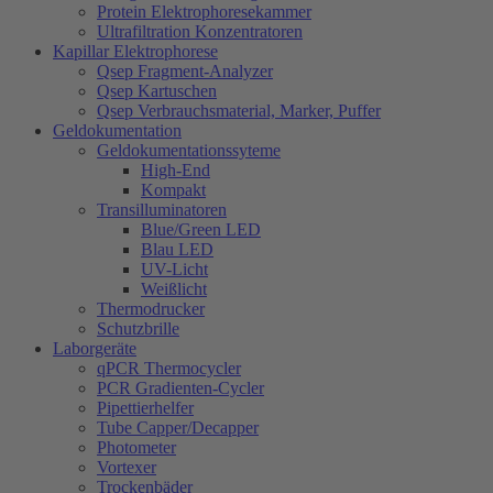
Protein Elektrophoresekammer
Ultrafiltration Konzentratoren
Kapillar Elektrophorese
Qsep Fragment-Analyzer
Qsep Kartuschen
Qsep Verbrauchsmaterial, Marker, Puffer
Geldokumentation
Geldokumentationssyteme
High-End
Kompakt
Transilluminatoren
Blue/Green LED
Blau LED
UV-Licht
Weißlicht
Thermodrucker
Schutzbrille
Laborgeräte
qPCR Thermocycler
PCR Gradienten-Cycler
Pipettierhelfer
Tube Capper/Decapper
Photometer
Vortexer
Trockenbäder