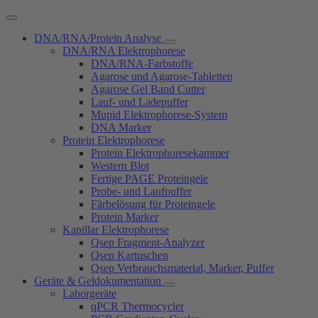
DNA/RNA/Protein Analyse
DNA/RNA Elektrophorese
DNA/RNA-Farbstoffe
Agarose und Agarose-Tabletten
Agarose Gel Band Cutter
Lauf- und Ladepuffer
Mupid Elektrophorese-System
DNA Marker
Protein Elektrophorese
Protein Elektrophoresekammer
Western Blot
Fertige PAGE Proteingele
Probe- und Laufpuffer
Färbelösung für Proteingele
Protein Marker
Kapillar Elektrophorese
Qsep Fragment-Analyzer
Qsep Kartuschen
Qsep Verbrauchsmaterial, Marker, Puffer
Geräte & Geldokumentation
Laborgeräte
qPCR Thermocycler