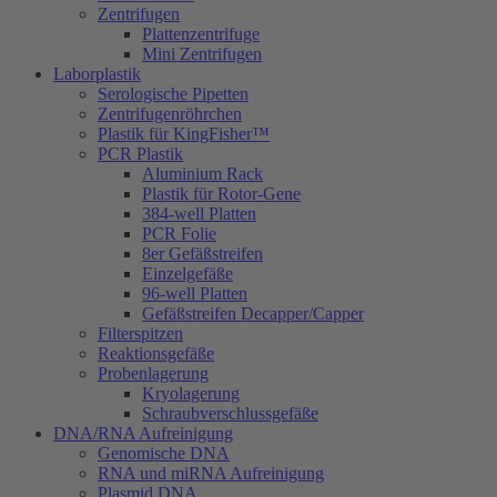
Zentrifugen
Plattenzentrifuge
Mini Zentrifugen
Laborplastik
Serologische Pipetten
Zentrifugenröhrchen
Plastik für KingFisher™
PCR Plastik
Aluminium Rack
Plastik für Rotor-Gene
384-well Platten
PCR Folie
8er Gefäßstreifen
Einzelgefäße
96-well Platten
Gefäßstreifen Decapper/Capper
Filterspitzen
Reaktionsgefäße
Probenlagerung
Kryolagerung
Schraubverschlussgefäße
DNA/RNA Aufreinigung
Genomische DNA
RNA und miRNA Aufreinigung
Plasmid DNA