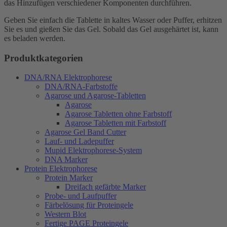
das Hinzufügen verschiedener Komponenten durchführen.
Geben Sie einfach die Tablette in kaltes Wasser oder Puffer, erhitzen
Sie es und gießen Sie das Gel. Sobald das Gel ausgehärtet ist, kann
es beladen werden.
Produktkategorien
DNA/RNA Elektrophorese
DNA/RNA-Farbstoffe
Agarose und Agarose-Tabletten
Agarose
Agarose Tabletten ohne Farbstoff
Agarose Tabletten mit Farbstoff
Agarose Gel Band Cutter
Lauf- und Ladepuffer
Mupid Elektrophorese-System
DNA Marker
Protein Elektrophorese
Protein Marker
Dreifach gefärbte Marker
Probe- und Laufpuffer
Färbelösung für Proteingele
Western Blot
Fertige PAGE Proteingele