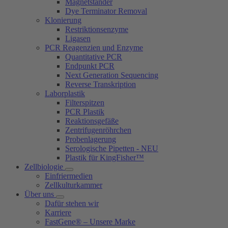
Magnetständer
Dye Terminator Removal
Klonierung
Restriktionsenzyme
Ligasen
PCR Reagenzien und Enzyme
Quantitative PCR
Endpunkt PCR
Next Generation Sequencing
Reverse Transkription
Laborplastik
Filterspitzen
PCR Plastik
Reaktionsgefäße
Zentrifugenröhrchen
Probenlagerung
Serologische Pipetten - NEU
Plastik für KingFisher™
Zellbiologie
Einfriermedien
Zellkulturkammer
Über uns
Dafür stehen wir
Karriere
FastGene® – Unsere Marke