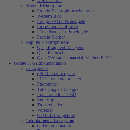
DNA Marker
Protein Elektrophorese
Protein Elektrophoresekammer
Western Blot
Fertige PAGE Proteingele
Probe- und Laufpuffer
Färbelösung für Proteingele
Protein Marker
Kapillar Elektrophorese
Qsep Fragment-Analyzer
Qsep Kartuschen
Qsep Verbrauchsmaterial, Marker, Puffer
Geräte & Geldokumentation
Laborgeräte
qPCR Thermocycler
PCR Gradienten-Cycler
Photometer
Tube Capper/Decapper
Pipettierhelfer - NEU
Zentrifugen
Trockenbäder
Vortexer
OUTLET-Angebote
Geldokumentationssyteme
Geldokumentation