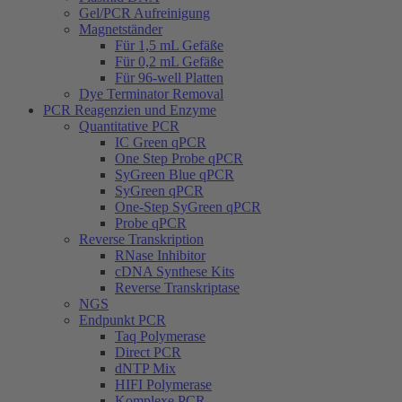
Gel/PCR Aufreinigung
Magnetständer
Für 1,5 mL Gefäße
Für 0,2 mL Gefäße
Für 96-well Platten
Dye Terminator Removal
PCR Reagenzien und Enzyme
Quantitative PCR
IC Green qPCR
One Step Probe qPCR
SyGreen Blue qPCR
SyGreen qPCR
One-Step SyGreen qPCR
Probe qPCR
Reverse Transkription
RNase Inhibitor
cDNA Synthese Kits
Reverse Transkriptase
NGS
Endpunkt PCR
Taq Polymerase
Direct PCR
dNTP Mix
HIFI Polymerase
Komplexe PCR