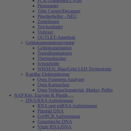
PCR Gradienten-Cycler
Photometer
Tube Capper/Decapper
Pipettierhelfer - NEU
Zentrifugen
Trockenbäder
Vortexer
OUTLET-Angebote
Geldokumentationssyteme
Geldokumentation
Transilluminatoren
Thermodrucker
Schutzbrille
WISSEN: Blau/Grün LED Technologie
Kapillar Elektrophorese
Qsep Fragment-Analyzer
Qsep Kartuschen
Qsep Verbrauchsmaterial, Marker, Puffer
NAP Kits, Enzyme & Plastik
DNA/RNA Aufreinigung
RNA und miRNA Aufreinigung
Plasmid DNA
Gel/PCR Aufreinigung
Genomische DNA
Virale RNA/DNA