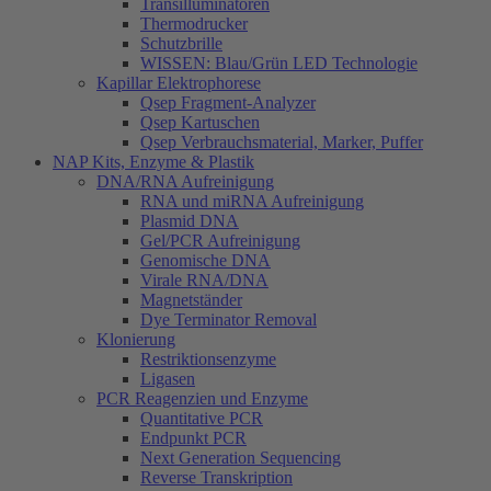
Transilluminatoren
Thermodrucker
Schutzbrille
WISSEN: Blau/Grün LED Technologie
Kapillar Elektrophorese
Qsep Fragment-Analyzer
Qsep Kartuschen
Qsep Verbrauchsmaterial, Marker, Puffer
NAP Kits, Enzyme & Plastik
DNA/RNA Aufreinigung
RNA und miRNA Aufreinigung
Plasmid DNA
Gel/PCR Aufreinigung
Genomische DNA
Virale RNA/DNA
Magnetständer
Dye Terminator Removal
Klonierung
Restriktionsenzyme
Ligasen
PCR Reagenzien und Enzyme
Quantitative PCR
Endpunkt PCR
Next Generation Sequencing
Reverse Transkription