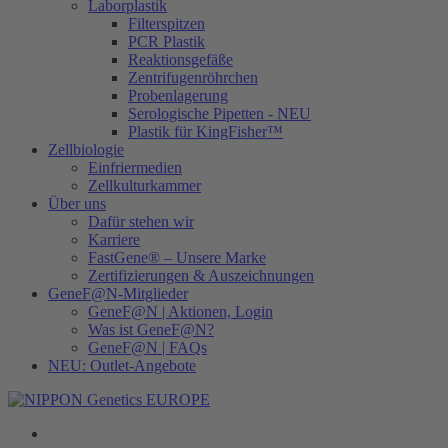
Laborplastik
Filterspitzen
PCR Plastik
Reaktionsgefäße
Zentrifugenröhrchen
Probenlagerung
Serologische Pipetten - NEU
Plastik für KingFisher™
Zellbiologie
Einfriermedien
Zellkulturkammer
Über uns
Dafür stehen wir
Karriere
FastGene® – Unsere Marke
Zertifizierungen & Auszeichnungen
GeneF@N-Mitglieder
GeneF@N | Aktionen, Login
Was ist GeneF@N?
GeneF@N | FAQs
NEU: Outlet-Angebote