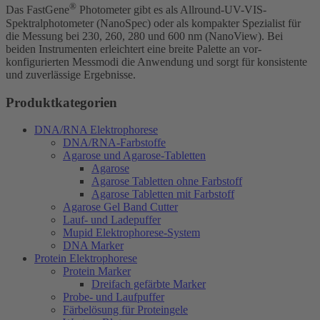
®
Das FastGene
Photometer gibt es als Allround-UV-VIS-
Spektralphotometer (NanoSpec) oder als kompakter Spezialist für
die Messung bei 230, 260, 280 und 600 nm (NanoView). Bei
beiden Instrumenten erleichtert eine breite Palette an vor-
konfigurierten Messmodi die Anwendung und sorgt für konsistente
und zuverlässige Ergebnisse.
Produktkategorien
DNA/RNA Elektrophorese
DNA/RNA-Farbstoffe
Agarose und Agarose-Tabletten
Agarose
Agarose Tabletten ohne Farbstoff
Agarose Tabletten mit Farbstoff
Agarose Gel Band Cutter
Lauf- und Ladepuffer
Mupid Elektrophorese-System
DNA Marker
Protein Elektrophorese
Protein Marker
Dreifach gefärbte Marker
Probe- und Laufpuffer
Färbelösung für Proteingele