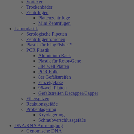
Vortexer
Trockenbäder
Zentrifugen
Plattenzentrifuge
Mini Zentrifugen
Laborplastik
Serologische Pipetten
Zentrifugenröhrchen
Plastik für KingFisher™
PCR Plastik
Aluminium Rack
Plastik für Rotor-Gene
384-well Platten
PCR Folie
8er Gefäßstreifen
Einzelgefäße
96-well Platten
Gefäßstreifen Decapper/Capper
Filterspitzen
Reaktionsgefäße
Probenlagerung
Kryolagerung
Schraubverschlussgefäße
DNA/RNA Aufreinigung
Genomische DNA