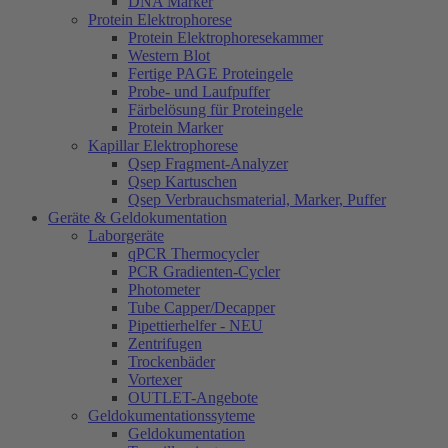
DNA Marker
Protein Elektrophorese
Protein Elektrophoresekammer
Western Blot
Fertige PAGE Proteingele
Probe- und Laufpuffer
Färbelösung für Proteingele
Protein Marker
Kapillar Elektrophorese
Qsep Fragment-Analyzer
Qsep Kartuschen
Qsep Verbrauchsmaterial, Marker, Puffer
Geräte & Geldokumentation
Laborgeräte
qPCR Thermocycler
PCR Gradienten-Cycler
Photometer
Tube Capper/Decapper
Pipettierhelfer - NEU
Zentrifugen
Trockenbäder
Vortexer
OUTLET-Angebote
Geldokumentationssyteme
Geldokumentation