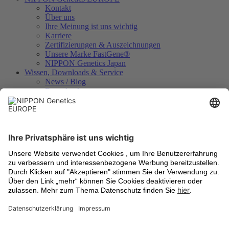
Kontakt
Über uns
Ihre Meinung ist uns wichtig
Karriere
Zertifizierungen & Auszeichnungen
Unsere Marke FastGene®
NIPPON Genetics Japan
Wissen, Downloads & Service
News / Blog
Downloads
Videos
Technologien
Analysezertifikate
Geräteregistrierung
Internationale Händler
Rechtliches
Allgemeine Geschäftsbedingungen
Versandkosten
Rücknahme von Altgeräten
Datenschutzbestimmungen
Cookie Einstellungen
Impressum
Warenzeichen
Aktuell informiert
Newsletter-Anmeldung