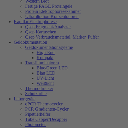
Western Blot
Fertige PAGE Proteingele
Protein Elektrophoresekammer
Ultrafiltration Konzentratoren
Kapillar Elektrophorese
Qsep Fragment-Analyzer
Qsep Kartuschen
Qsep Verbrauchsmaterial, Marker, Puffer
Geldokumentation
Geldokumentationssyteme
High-End
Kompakt
Transilluminatoren
Blue/Green LED
Blau LED
UV-Licht
Weißlicht
Thermodrucker
Schutzbrille
Laborgeräte
qPCR Thermocycler
PCR Gradienten-Cycler
Pipettierhelfer
Tube Capper/Decapper
Photometer