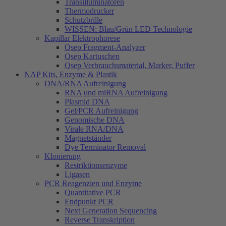
Transilluminatoren
Thermodrucker
Schutzbrille
WISSEN: Blau/Grün LED Technologie
Kapillar Elektrophorese
Qsep Fragment-Analyzer
Qsep Kartuschen
Qsep Verbrauchsmaterial, Marker, Puffer
NAP Kits, Enzyme & Plastik
DNA/RNA Aufreinigung
RNA und miRNA Aufreinigung
Plasmid DNA
Gel/PCR Aufreinigung
Genomische DNA
Virale RNA/DNA
Magnetständer
Dye Terminator Removal
Klonierung
Restriktionsenzyme
Ligasen
PCR Reagenzien und Enzyme
Quantitative PCR
Endpunkt PCR
Next Generation Sequencing
Reverse Transkription