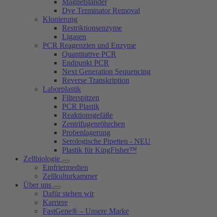
Magnetständer
Dye Terminator Removal
Klonierung
Restriktionsenzyme
Ligasen
PCR Reagenzien und Enzyme
Quantitative PCR
Endpunkt PCR
Next Generation Sequencing
Reverse Transkription
Laborplastik
Filterspitzen
PCR Plastik
Reaktionsgefäße
Zentrifugenröhrchen
Probenlagerung
Serologische Pipetten - NEU
Plastik für KingFisher™
Zellbiologie
Einfriermedien
Zellkulturkammer
Über uns
Dafür stehen wir
Karriere
FastGene® – Unsere Marke