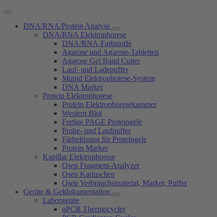
DNA/RNA/Protein Analyse
DNA/RNA Elektrophorese
DNA/RNA-Farbstoffe
Agarose und Agarose-Tabletten
Agarose Gel Band Cutter
Lauf- und Ladepuffer
Mupid Elektrophorese-System
DNA Marker
Protein Elektrophorese
Protein Elektrophoresekammer
Western Blot
Fertige PAGE Proteingele
Probe- und Laufpuffer
Färbelösung für Proteingele
Protein Marker
Kapillar Elektrophorese
Qsep Fragment-Analyzer
Qsep Kartuschen
Qsep Verbrauchsmaterial, Marker, Puffer
Geräte & Geldokumentation
Laborgeräte
qPCR Thermocycler