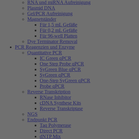
RNA und miRNA Aufreinigung
Plasmid DNA
Gel/PCR Aufreinigung
Magnetständer
Für 1,5 mL Gefäße
Für 0,2 mL Gefäße
Für 96-well Platten
Dye Terminator Removal
PCR Reagenzien und Enzyme
Quantitative PCR
IC Green qPCR
One Step Probe qPCR
SyGreen Blue qPCR
SyGreen qPCR
One-Step SyGreen qPCR
Probe qPCR
Reverse Transkription
RNase Inhibitor
cDNA Synthese Kits
Reverse Transkriptase
NGS
Endpunkt PCR
Taq Polymerase
Direct PCR
dNTP Mix