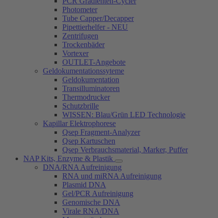
PCR Gradienten-Cycler
Photometer
Tube Capper/Decapper
Pipettierhelfer - NEU
Zentrifugen
Trockenbäder
Vortexer
OUTLET-Angebote
Geldokumentationssyteme
Geldokumentation
Transilluminatoren
Thermodrucker
Schutzbrille
WISSEN: Blau/Grün LED Technologie
Kapillar Elektrophorese
Qsep Fragment-Analyzer
Qsep Kartuschen
Qsep Verbrauchsmaterial, Marker, Puffer
NAP Kits, Enzyme & Plastik
DNA/RNA Aufreinigung
RNA und miRNA Aufreinigung
Plasmid DNA
Gel/PCR Aufreinigung
Genomische DNA
Virale RNA/DNA