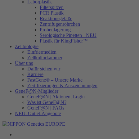
Laborplastik
Filterspitzen
PCR Plastik
Reaktionsgefäße
Zentrifugenröhrchen
Probenlagerung
Serologische Pipetten - NEU
Plastik für KingFisher™
Zellbiologie
Einfriermedien
Zellkulturkammer
Über uns
Dafür stehen wir
Karriere
FastGene® – Unsere Marke
Zertifizierungen & Auszeichnungen
GeneF@N-Mitglieder
GeneF@N | Aktionen, Login
Was ist GeneF@N?
GeneF@N | FAQs
NEU: Outlet-Angebote