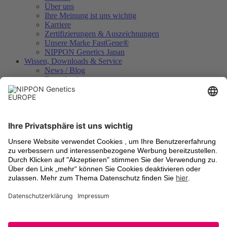
Über uns
Ihre Meinung ist uns wichtig
Karriere
Zertifizierungen & Auszeichnungen
Unsere Marke FastGene®
NIPPON Genetics Japan
Wissen, Downloads & Service
News / Blog
Downloads
Videos
Technologien
Analysezertifikate
Geräteregistrierung
Internationale Händler
Rechtliches
Allgemeine Geschäftsbedingungen
Versandkosten
Rücknahme von Altgeräten
Datenschutzbestimmungen
Cookie Einstellungen
Impressum
Warenzeichen
Aktuell informiert
Newsletter-Anmeldung
LinkedIn