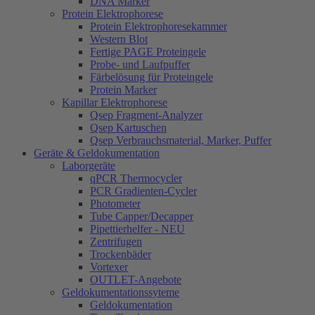
DNA Marker
Protein Elektrophorese
Protein Elektrophoresekammer
Western Blot
Fertige PAGE Proteingele
Probe- und Laufpuffer
Färbelösung für Proteingele
Protein Marker
Kapillar Elektrophorese
Qsep Fragment-Analyzer
Qsep Kartuschen
Qsep Verbrauchsmaterial, Marker, Puffer
Geräte & Geldokumentation
Laborgeräte
qPCR Thermocycler
PCR Gradienten-Cycler
Photometer
Tube Capper/Decapper
Pipettierhelfer - NEU
Zentrifugen
Trockenbäder
Vortexer
OUTLET-Angebote
Geldokumentationssyteme
Geldokumentation