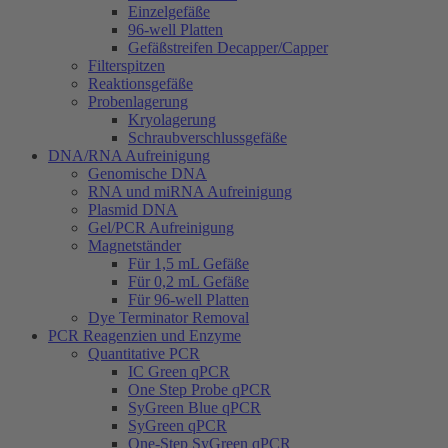
Einzelgefäße
96-well Platten
Gefäßstreifen Decapper/Capper
Filterspitzen
Reaktionsgefäße
Probenlagerung
Kryolagerung
Schraubverschlussgefäße
DNA/RNA Aufreinigung
Genomische DNA
RNA und miRNA Aufreinigung
Plasmid DNA
Gel/PCR Aufreinigung
Magnetständer
Für 1,5 mL Gefäße
Für 0,2 mL Gefäße
Für 96-well Platten
Dye Terminator Removal
PCR Reagenzien und Enzyme
Quantitative PCR
IC Green qPCR
One Step Probe qPCR
SyGreen Blue qPCR
SyGreen qPCR
One-Step SyGreen qPCR