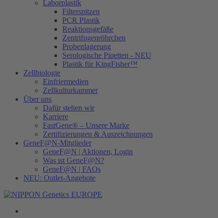
Laborplastik
Filterspitzen
PCR Plastik
Reaktionsgefäße
Zentrifugenröhrchen
Probenlagerung
Serologische Pipetten - NEU
Plastik für KingFisher™
Zellbiologie
Einfriermedien
Zellkulturkammer
Über uns
Dafür stehen wir
Karriere
FastGene® – Unsere Marke
Zertifizierungen & Auszeichnungen
GeneF@N-Mitglieder
GeneF@N | Aktionen, Login
Was ist GeneF@N?
GeneF@N | FAQs
NEU: Outlet-Angebote