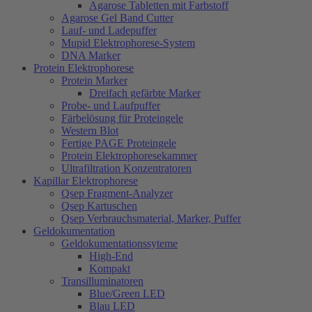
Agarose Tabletten mit Farbstoff
Agarose Gel Band Cutter
Lauf- und Ladepuffer
Mupid Elektrophorese-System
DNA Marker
Protein Elektrophorese
Protein Marker
Dreifach gefärbte Marker
Probe- und Laufpuffer
Färbelösung für Proteingele
Western Blot
Fertige PAGE Proteingele
Protein Elektrophoresekammer
Ultrafiltration Konzentratoren
Kapillar Elektrophorese
Qsep Fragment-Analyzer
Qsep Kartuschen
Qsep Verbrauchsmaterial, Marker, Puffer
Geldokumentation
Geldokumentationssyteme
High-End
Kompakt
Transilluminatoren
Blue/Green LED
Blau LED