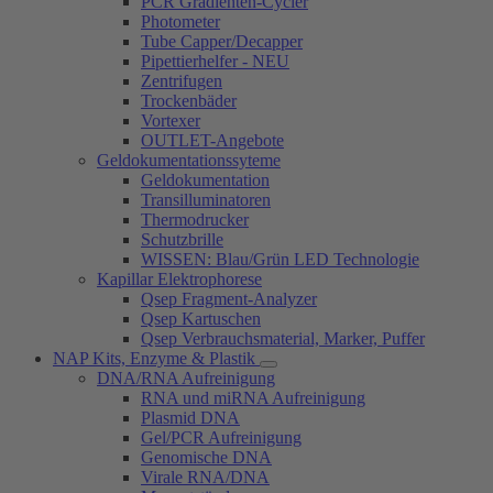
PCR Gradienten-Cycler
Photometer
Tube Capper/Decapper
Pipettierhelfer - NEU
Zentrifugen
Trockenbäder
Vortexer
OUTLET-Angebote
Geldokumentationssyteme
Geldokumentation
Transilluminatoren
Thermodrucker
Schutzbrille
WISSEN: Blau/Grün LED Technologie
Kapillar Elektrophorese
Qsep Fragment-Analyzer
Qsep Kartuschen
Qsep Verbrauchsmaterial, Marker, Puffer
NAP Kits, Enzyme & Plastik
DNA/RNA Aufreinigung
RNA und miRNA Aufreinigung
Plasmid DNA
Gel/PCR Aufreinigung
Genomische DNA
Virale RNA/DNA