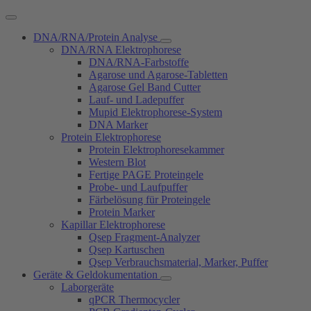
DNA/RNA/Protein Analyse
DNA/RNA Elektrophorese
DNA/RNA-Farbstoffe
Agarose und Agarose-Tabletten
Agarose Gel Band Cutter
Lauf- und Ladepuffer
Mupid Elektrophorese-System
DNA Marker
Protein Elektrophorese
Protein Elektrophoresekammer
Western Blot
Fertige PAGE Proteingele
Probe- und Laufpuffer
Färbelösung für Proteingele
Protein Marker
Kapillar Elektrophorese
Qsep Fragment-Analyzer
Qsep Kartuschen
Qsep Verbrauchsmaterial, Marker, Puffer
Geräte & Geldokumentation
Laborgeräte
qPCR Thermocycler