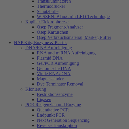
Transilluminatoren
Thermodrucker
Schutzbrille
WISSEN: Blau/Grün LED Technologie
Kapillar Elektrophorese
Qsep Fragment-Analyzer
Qsep Kartuschen
Qsep Verbrauchsmaterial, Marker, Puffer
NAP Kits, Enzyme & Plastik
DNA/RNA Aufreinigung
RNA und miRNA Aufreinigung
Plasmid DNA
Gel/PCR Aufreinigung
Genomische DNA
Virale RNA/DNA
Magnetständer
Dye Terminator Removal
Klonierung
Restriktionsenzyme
Ligasen
PCR Reagenzien und Enzyme
Quantitative PCR
Endpunkt PCR
Next Generation Sequencing
Reverse Transkription