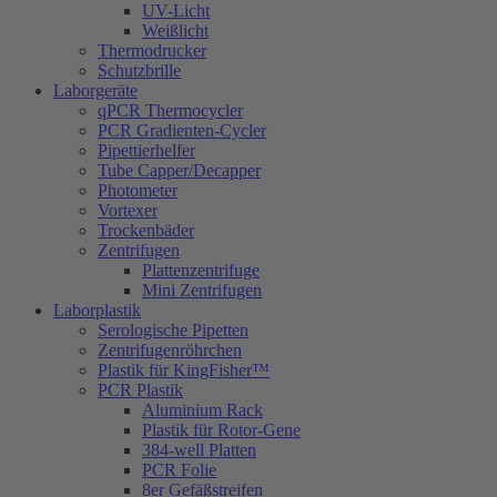
UV-Licht
Weißlicht
Thermodrucker
Schutzbrille
Laborgeräte
qPCR Thermocycler
PCR Gradienten-Cycler
Pipettierhelfer
Tube Capper/Decapper
Photometer
Vortexer
Trockenbäder
Zentrifugen
Plattenzentrifuge
Mini Zentrifugen
Laborplastik
Serologische Pipetten
Zentrifugenröhrchen
Plastik für KingFisher™
PCR Plastik
Aluminium Rack
Plastik für Rotor-Gene
384-well Platten
PCR Folie
8er Gefäßstreifen