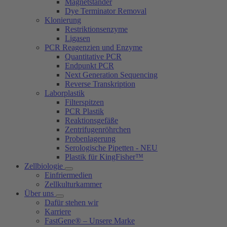
Magnetständer
Dye Terminator Removal
Klonierung
Restriktionsenzyme
Ligasen
PCR Reagenzien und Enzyme
Quantitative PCR
Endpunkt PCR
Next Generation Sequencing
Reverse Transkription
Laborplastik
Filterspitzen
PCR Plastik
Reaktionsgefäße
Zentrifugenröhrchen
Probenlagerung
Serologische Pipetten - NEU
Plastik für KingFisher™
Zellbiologie
Einfriermedien
Zellkulturkammer
Über uns
Dafür stehen wir
Karriere
FastGene® – Unsere Marke