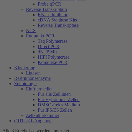
Probe qPCR
Reverse Transkription
RNase Inhibitor
cDNA Synthese Kits
Reverse Transkriptase
NGS
Endpunkt PCR
Taq Polymerase
Direct PCR
dNTP Mix
HIFI Polymerase
Komplexe PCR
Klonierung
Ligasen
Restriktionsenzyme
Zellbiologie
Einfriermedien
Für alle Zelllinien
Für Hybridoma Zellen
DMSO-freies Medium
Für IPS/ES Zellen
Zellkulturkammer
OUTLET-Angebote
Alle 3 Ergebnisse werden angezeigt