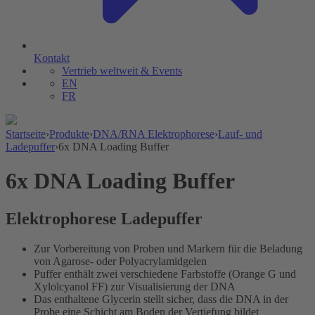
Kontakt
Vertrieb weltweit & Events
EN
FR
Startseite
›
Produkte
›
DNA/RNA Elektrophorese
›
Lauf- und
Ladepuffer
›
6x DNA Loading Buffer
6x DNA Loading Buffer
Elektrophorese Ladepuffer
Zur Vorbereitung von Proben und Markern für die Beladung
von
Agarose- oder Polyacrylamidgelen
Puffer enthält zwei verschiedene Farbstoffe (Orange G und
Xylolcyanol FF) zur Visualisierung der DNA
Das enthaltene Glycerin stellt sicher, dass die DNA in der
Probe eine Schicht am Boden der Vertiefung bildet