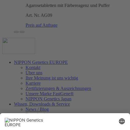
Agarosetabletten mit Färbereagenz und Puffer
Art. Nr.
AG09
Preis auf Anfrage
NIPPON Genetics EUROPE
Kontakt
Über uns
Ihre Meinung ist uns wichtig
Karriere
Zertifizierungen & Auszeichnungen
Unsere Marke FastGene®
NIPPON Genetics Japan
Wissen, Downloads & Service
News / Blog
Downloads
Videos
Technologien