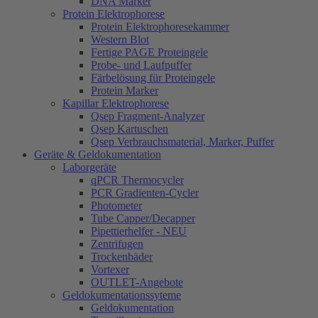
DNA Marker
Protein Elektrophorese
Protein Elektrophoresekammer
Western Blot
Fertige PAGE Proteingele
Probe- und Laufpuffer
Färbelösung für Proteingele
Protein Marker
Kapillar Elektrophorese
Qsep Fragment-Analyzer
Qsep Kartuschen
Qsep Verbrauchsmaterial, Marker, Puffer
Geräte & Geldokumentation
Laborgeräte
qPCR Thermocycler
PCR Gradienten-Cycler
Photometer
Tube Capper/Decapper
Pipettierhelfer - NEU
Zentrifugen
Trockenbäder
Vortexer
OUTLET-Angebote
Geldokumentationssyteme
Geldokumentation