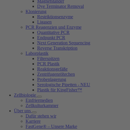
Magnetständer
Dye Terminator Removal
Klonierung
Restriktionsenzyme
Ligasen
PCR Reagenzien und Enzyme
Quantitative PCR
Endpunkt PCR
Next Generation Sequencing
Reverse Transkription
Laborplastik
Filterspitzen
PCR Plastik
Reaktionsgefäße
Zentrifugenröhrchen
Probenlagerung
Serologische Pipetten - NEU
Plastik für KingFisher™
Zellbiologie
Einfriermedien
Zellkulturkammer
Über uns
Dafür stehen wir
Karriere
FastGene® – Unsere Marke