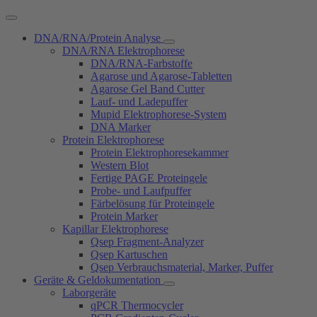
DNA/RNA/Protein Analyse
DNA/RNA Elektrophorese
DNA/RNA-Farbstoffe
Agarose und Agarose-Tabletten
Agarose Gel Band Cutter
Lauf- und Ladepuffer
Mupid Elektrophorese-System
DNA Marker
Protein Elektrophorese
Protein Elektrophoresekammer
Western Blot
Fertige PAGE Proteingele
Probe- und Laufpuffer
Färbelösung für Proteingele
Protein Marker
Kapillar Elektrophorese
Qsep Fragment-Analyzer
Qsep Kartuschen
Qsep Verbrauchsmaterial, Marker, Puffer
Geräte & Geldokumentation
Laborgeräte
qPCR Thermocycler