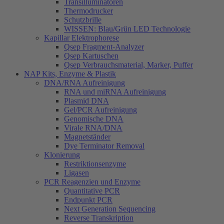
Transilluminatoren
Thermodrucker
Schutzbrille
WISSEN: Blau/Grün LED Technologie
Kapillar Elektrophorese
Qsep Fragment-Analyzer
Qsep Kartuschen
Qsep Verbrauchsmaterial, Marker, Puffer
NAP Kits, Enzyme & Plastik
DNA/RNA Aufreinigung
RNA und miRNA Aufreinigung
Plasmid DNA
Gel/PCR Aufreinigung
Genomische DNA
Virale RNA/DNA
Magnetständer
Dye Terminator Removal
Klonierung
Restriktionsenzyme
Ligasen
PCR Reagenzien und Enzyme
Quantitative PCR
Endpunkt PCR
Next Generation Sequencing
Reverse Transkription