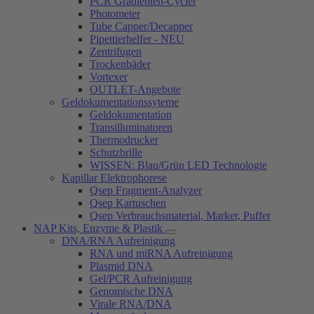
PCR Gradienten-Cycler
Photometer
Tube Capper/Decapper
Pipettierhelfer - NEU
Zentrifugen
Trockenbäder
Vortexer
OUTLET-Angebote
Geldokumentationssyteme
Geldokumentation
Transilluminatoren
Thermodrucker
Schutzbrille
WISSEN: Blau/Grün LED Technologie
Kapillar Elektrophorese
Qsep Fragment-Analyzer
Qsep Kartuschen
Qsep Verbrauchsmaterial, Marker, Puffer
NAP Kits, Enzyme & Plastik
DNA/RNA Aufreinigung
RNA und miRNA Aufreinigung
Plasmid DNA
Gel/PCR Aufreinigung
Genomische DNA
Virale RNA/DNA