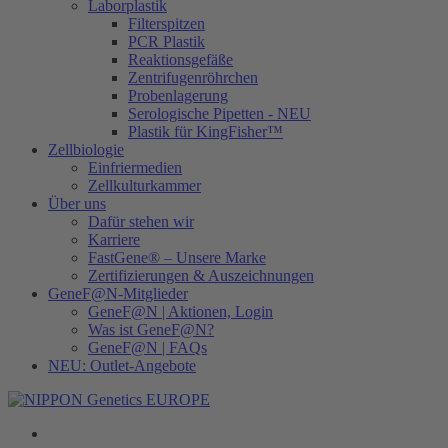
Laborplastik
Filterspitzen
PCR Plastik
Reaktionsgefäße
Zentrifugenröhrchen
Probenlagerung
Serologische Pipetten - NEU
Plastik für KingFisher™
Zellbiologie
Einfriermedien
Zellkulturkammer
Über uns
Dafür stehen wir
Karriere
FastGene® – Unsere Marke
Zertifizierungen & Auszeichnungen
GeneF@N-Mitglieder
GeneF@N | Aktionen, Login
Was ist GeneF@N?
GeneF@N | FAQs
NEU: Outlet-Angebote