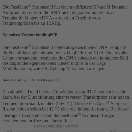
®
Die FastGene
Scriptase II hat eine modifizierte RNase H Domäne.
Aufgrund dieser wird die RNA nicht degradiert und dient als
Templat für längere cDNAs – mit dem Ergebnis von
Fragmentgrößen bis zu 12 kBp.
Optimierte Enzyme für die qPCR
®
Die FastGene
Scriptase II liefert ausgezeichnete cDNA Template
für Nachfolgeapplikationen, wie z.B. qPCR und NGS. Die in voller
Länge vorhandene, resultierende cDNA spiegelt ein kompletes Bild
des zugrundeliegenden Gens wieder und ist in der Lage
Modifikationen, wie z.B. Splicing Varianten, zu zeigen.
Beste Leistung − Produktvergleich
Ein aktueller Trend bei der Entwicklung von RT-Enzymen besteht
darin, bei der Durchführung einer reversen Transkription sehr hohen
®
Temperaturen standzuhalten (50+ °C). Unsere FastGene
Scriptase
II zeigt jedoch schon bei 42 °C eine viel höhere Leistung. Bei dieser
®
niedrigen Temperatur kann die FastGene
Scriptase II sogar
Hochtemperatur-Enzyme übertreffen.