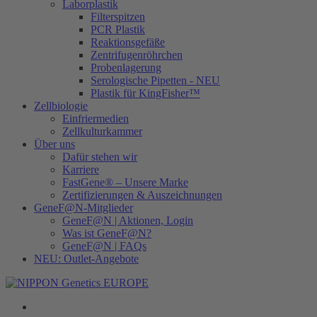
Laborplastik
Filterspitzen
PCR Plastik
Reaktionsgefäße
Zentrifugenröhrchen
Probenlagerung
Serologische Pipetten - NEU
Plastik für KingFisher™
Zellbiologie
Einfriermedien
Zellkulturkammer
Über uns
Dafür stehen wir
Karriere
FastGene® – Unsere Marke
Zertifizierungen & Auszeichnungen
GeneF@N-Mitglieder
GeneF@N | Aktionen, Login
Was ist GeneF@N?
GeneF@N | FAQs
NEU: Outlet-Angebote