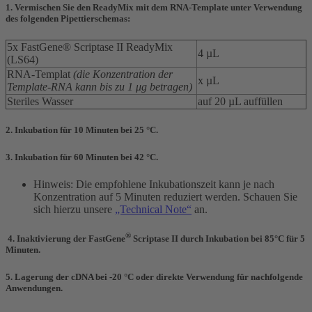
1.
Vermischen Sie den ReadyMix mit dem RNA-Template unter Verwendung
des folgenden Pipettierschemas:
5x FastGene® Scriptase II ReadyMix
4 µL
(LS64)
RNA-Templat
(d
ie Konzentration der
x µL
Template-RNA kann bis zu 1 μg betragen)
Steriles Wasser
auf 20 µL auffüllen
2.
Inkubation für 10 Minuten bei 25 °C.
3.
Inkubation für 60 Minuten bei 42 °C.
Hinweis: Die empfohlene Inkubationszeit kann je nach
Konzentration auf 5 Minuten reduziert werden. Schauen Sie
sich hierzu unsere
„Technical Note“
an.
®
4.
Inaktivierung der FastGene
Scriptase II durch Inkubation bei 85°C für 5
Minuten.
5.
Lagerung der cDNA bei -20 °C oder direkte Verwendung für nachfolgende
Anwendungen.