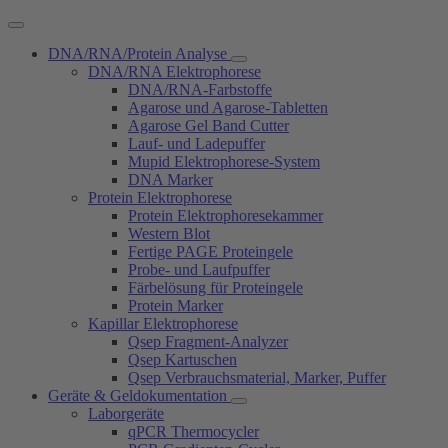
DNA/RNA/Protein Analyse
DNA/RNA Elektrophorese
DNA/RNA-Farbstoffe
Agarose und Agarose-Tabletten
Agarose Gel Band Cutter
Lauf- und Ladepuffer
Mupid Elektrophorese-System
DNA Marker
Protein Elektrophorese
Protein Elektrophoresekammer
Western Blot
Fertige PAGE Proteingele
Probe- und Laufpuffer
Färbelösung für Proteingele
Protein Marker
Kapillar Elektrophorese
Qsep Fragment-Analyzer
Qsep Kartuschen
Qsep Verbrauchsmaterial, Marker, Puffer
Geräte & Geldokumentation
Laborgeräte
qPCR Thermocycler