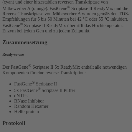
(cyan) und einer hitzestabilen reversen Transkriptase von
®
Mitbewerber A (orange). FastGene
Scriptase II ReadyMix und die
Reverse Transkriptase von Mitbewerber A wurden gemäß den TDS-
Empfehlungen für 5 bis 50 Minuten bei 42 °C oder 55 °C inkubiert.
®
FastGene
Scriptase II ReadyMix übertrifft das Hochtemperatur-
Enzym bei jedem Gen und zu jedem Zeitpunkt.
Zusammensetzung
Ready-to-use
®
Der FastGene
Scriptase II 5x ReadyMix enthält alle notwendigen
Komponenten für eine reverse Transkription:
®
FastGene
Scriptase II
®
5x FastGene
Scriptase II Puffer
dNTPs
RNase Inhibitor
Random Hexamer
Helferprotein
Protokoll