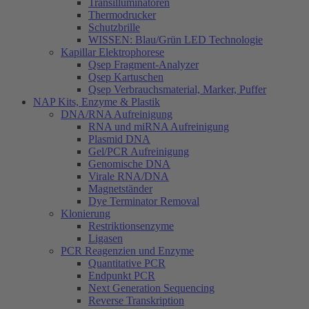
Transilluminatoren
Thermodrucker
Schutzbrille
WISSEN: Blau/Grün LED Technologie
Kapillar Elektrophorese
Qsep Fragment-Analyzer
Qsep Kartuschen
Qsep Verbrauchsmaterial, Marker, Puffer
NAP Kits, Enzyme & Plastik
DNA/RNA Aufreinigung
RNA und miRNA Aufreinigung
Plasmid DNA
Gel/PCR Aufreinigung
Genomische DNA
Virale RNA/DNA
Magnetständer
Dye Terminator Removal
Klonierung
Restriktionsenzyme
Ligasen
PCR Reagenzien und Enzyme
Quantitative PCR
Endpunkt PCR
Next Generation Sequencing
Reverse Transkription