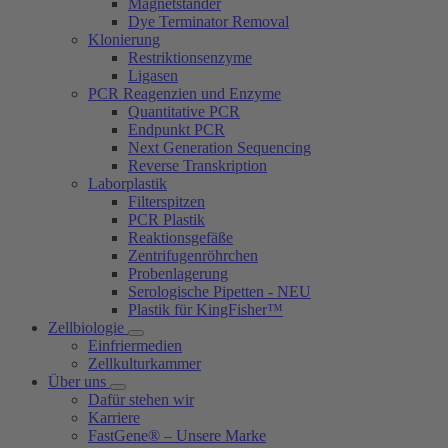
Magnetständer
Dye Terminator Removal
Klonierung
Restriktionsenzyme
Ligasen
PCR Reagenzien und Enzyme
Quantitative PCR
Endpunkt PCR
Next Generation Sequencing
Reverse Transkription
Laborplastik
Filterspitzen
PCR Plastik
Reaktionsgefäße
Zentrifugenröhrchen
Probenlagerung
Serologische Pipetten - NEU
Plastik für KingFisher™
Zellbiologie
Einfriermedien
Zellkulturkammer
Über uns
Dafür stehen wir
Karriere
FastGene® – Unsere Marke