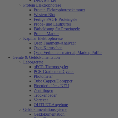
DNA Marker
Protein Elektrophorese
Protein Elektrophoresekammer
Western Blot
Fertige PAGE Proteingele
Probe- und Laufpuffer
Färbelösung für Proteingele
Protein Marker
Kapillar Elektrophorese
Qsep Fragment-Analyzer
Qsep Kartuschen
Qsep Verbrauchsmaterial, Marker, Puffer
Geräte & Geldokumentation
Laborgeräte
qPCR Thermocycler
PCR Gradienten-Cycler
Photometer
Tube Capper/Decapper
Pipettierhelfer - NEU
Zentrifugen
Trockenbäder
Vortexer
OUTLET-Angebote
Geldokumentationssyteme
Geldokumentation