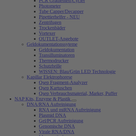
PCR Gradienten-Cycler
Photometer
Tube Capper/Decapper
Pipettierhelfer - NEU
Zentrifugen
Trockenbäder
Vortexer
OUTLET-Angebote
Geldokumentationssyteme
Geldokumentation
Transilluminatoren
Thermodrucker
Schutzbrille
WISSEN: Blau/Grün LED Technologie
Kapillar Elektrophorese
Qsep Fragment-Analyzer
Qsep Kartuschen
Qsep Verbrauchsmaterial, Marker, Puffer
NAP Kits, Enzyme & Plastik
DNA/RNA Aufreinigung
RNA und miRNA Aufreinigung
Plasmid DNA
Gel/PCR Aufreinigung
Genomische DNA
Virale RNA/DNA