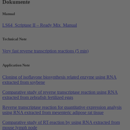
Dokumente
Manual
LS64_Scriptase II – Ready Mix_Manual
Technical Note
Very fast reverse transcription reactions (5 min)
Application Note
Cloning of isoflavone biosynthesis related enzyme using RNA
extracted from soybene
Comparative study of reverse transcriptase reaction using RNA
extracted from zebrafish fertilized eggs
Reverse transcriptase reaction for quantitative expression analysis
using RNA extracted from mesenteric adipose rat tissue
Comparative study of RT-reaction by using RNA extracted from
mouse lymph node