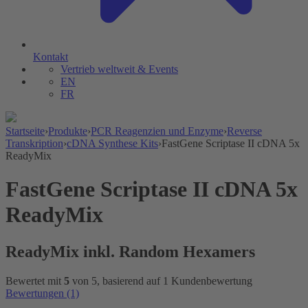
Kontakt
Vertrieb weltweit & Events
EN
FR
Startseite
›
Produkte
›
PCR Reagenzien und Enzyme
›
Reverse
Transkription
›
cDNA Synthese Kits
›
FastGene Scriptase II cDNA 5x
ReadyMix
FastGene Scriptase II cDNA 5x
ReadyMix
ReadyMix inkl. Random Hexamers
Bewertet mit
5
von 5, basierend auf
1
Kundenbewertung
Bewertungen (1)