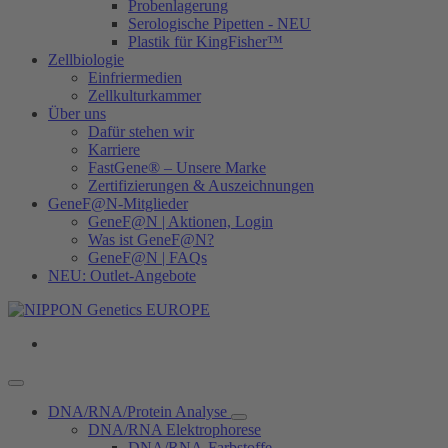
Probenlagerung
Serologische Pipetten - NEU
Plastik für KingFisher™
Zellbiologie
Einfriermedien
Zellkulturkammer
Über uns
Dafür stehen wir
Karriere
FastGene® – Unsere Marke
Zertifizierungen & Auszeichnungen
GeneF@N-Mitglieder
GeneF@N | Aktionen, Login
Was ist GeneF@N?
GeneF@N | FAQs
NEU: Outlet-Angebote
DNA/RNA/Protein Analyse
DNA/RNA Elektrophorese
DNA/RNA-Farbstoffe