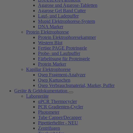
Agarose und Agarose-Tabletten
Agarose Gel Band Cutter
Lauf- und Ladepuffer
Mupid Elektrophorese-System
DNA Marker
Protein Elektrophorese
Protein Elektrophoresekammer
Western Blot
Fertige PAGE Proteingele
Probe- und Laufpuffer
Färbelösung für Proteingele
Protein Marker
Kapillar Elektrophorese
Qsep Fragment-Analyzer
Qsep Kartuschen
Qsep Verbrauchsmaterial, Marker, Puffer
Geräte & Geldokumentation
Laborgeräte
qPCR Thermocycler
PCR Gradienten-Cycler
Photometer
Tube Capper/Decapper
Pipettierhelfer - NEU
Zentrifugen