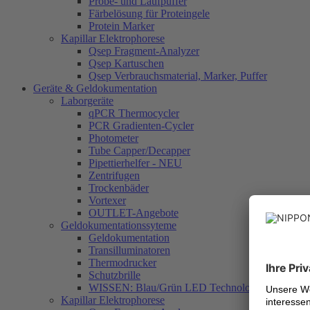
Probe- und Laufpuffer
Färbelösung für Proteingele
Protein Marker
Kapillar Elektrophorese
Qsep Fragment-Analyzer
Qsep Kartuschen
Qsep Verbrauchsmaterial, Marker, Puffer
Geräte & Geldokumentation
Laborgeräte
qPCR Thermocycler
PCR Gradienten-Cycler
Photometer
Tube Capper/Decapper
Pipettierhelfer - NEU
Zentrifugen
Trockenbäder
Vortexer
OUTLET-Angebote
Geldokumentationssyteme
Geldokumentation
Transilluminatoren
Thermodrucker
Schutzbrille
WISSEN: Blau/Grün LED Technologie
Kapillar Elektrophorese