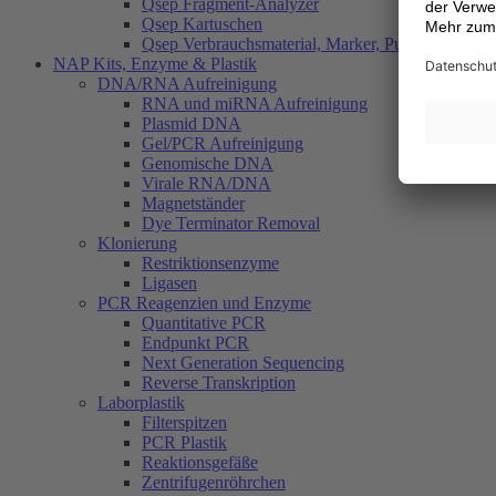
Qsep Fragment-Analyzer
Qsep Kartuschen
Qsep Verbrauchsmaterial, Marker, Puffer
NAP Kits, Enzyme & Plastik
DNA/RNA Aufreinigung
RNA und miRNA Aufreinigung
Plasmid DNA
Gel/PCR Aufreinigung
Genomische DNA
Virale RNA/DNA
Magnetständer
Dye Terminator Removal
Klonierung
Restriktionsenzyme
Ligasen
PCR Reagenzien und Enzyme
Quantitative PCR
Endpunkt PCR
Next Generation Sequencing
Reverse Transkription
Laborplastik
Filterspitzen
PCR Plastik
Reaktionsgefäße
Zentrifugenröhrchen