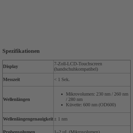
Spezifikationen
7-Zoll-LCD-Touchscreen
Display
(handschuhkompatibel)
Messzeit
< 1 Sek.
Mikrovolumen: 230 nm / 260 nm
Wellenlängen
/ 280 nm
Küvette: 600 nm (OD600)
Wellenlängengenauigkeit
± 1 nm
Probenvolumen
1–2 µL (Mikrovolumen)