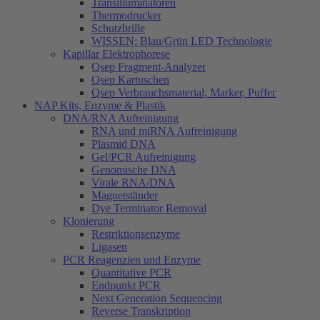
Transilluminatoren
Thermodrucker
Schutzbrille
WISSEN: Blau/Grün LED Technologie
Kapillar Elektrophorese
Qsep Fragment-Analyzer
Qsep Kartuschen
Qsep Verbrauchsmaterial, Marker, Puffer
NAP Kits, Enzyme & Plastik
DNA/RNA Aufreinigung
RNA und miRNA Aufreinigung
Plasmid DNA
Gel/PCR Aufreinigung
Genomische DNA
Virale RNA/DNA
Magnetständer
Dye Terminator Removal
Klonierung
Restriktionsenzyme
Ligasen
PCR Reagenzien und Enzyme
Quantitative PCR
Endpunkt PCR
Next Generation Sequencing
Reverse Transkription