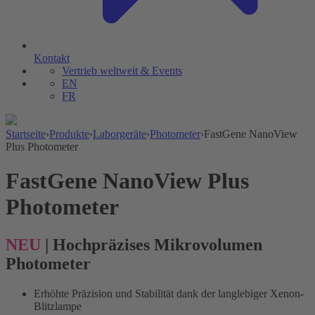
Kontakt
Vertrieb weltweit & Events
EN
FR
Startseite
›
Produkte
›
Laborgeräte
›
Photometer
›
FastGene NanoView
Plus Photometer
FastGene NanoView Plus
Photometer
NEU
| Hochpräzises Mikrovolumen
Photometer
Erhöhte Präzision und Stabilität dank der langlebiger Xenon-
Blitzlampe