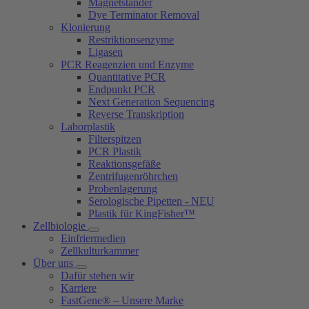
Magnetständer
Dye Terminator Removal
Klonierung
Restriktionsenzyme
Ligasen
PCR Reagenzien und Enzyme
Quantitative PCR
Endpunkt PCR
Next Generation Sequencing
Reverse Transkription
Laborplastik
Filterspitzen
PCR Plastik
Reaktionsgefäße
Zentrifugenröhrchen
Probenlagerung
Serologische Pipetten - NEU
Plastik für KingFisher™
Zellbiologie
Einfriermedien
Zellkulturkammer
Über uns
Dafür stehen wir
Karriere
FastGene® – Unsere Marke