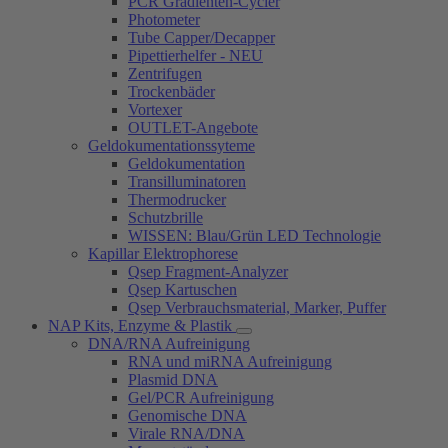
PCR Gradienten-Cycler
Photometer
Tube Capper/Decapper
Pipettierhelfer - NEU
Zentrifugen
Trockenbäder
Vortexer
OUTLET-Angebote
Geldokumentationssyteme
Geldokumentation
Transilluminatoren
Thermodrucker
Schutzbrille
WISSEN: Blau/Grün LED Technologie
Kapillar Elektrophorese
Qsep Fragment-Analyzer
Qsep Kartuschen
Qsep Verbrauchsmaterial, Marker, Puffer
NAP Kits, Enzyme & Plastik
DNA/RNA Aufreinigung
RNA und miRNA Aufreinigung
Plasmid DNA
Gel/PCR Aufreinigung
Genomische DNA
Virale RNA/DNA