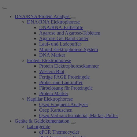
DNA/RNA/Protein Analyse
DNA/RNA Elektrophorese
DNA/RNA-Farbstoffe
Agarose und Agarose-Tabletten
Agarose Gel Band Cutter
Lauf- und Ladepuffer
Mupid Elektrophorese-System
DNA Marker
Protein Elektrophorese
Protein Elektrophoresekammer
Western Blot
Fertige PAGE Proteingele
Probe- und Laufpuffer
Färbelösung für Proteingele
Protein Marker
Kapillar Elektrophorese
Qsep Fragment-Analyzer
Qsep Kartuschen
Qsep Verbrauchsmaterial, Marker, Puffer
Geräte & Geldokumentation
Laborgeräte
qPCR Thermocycler