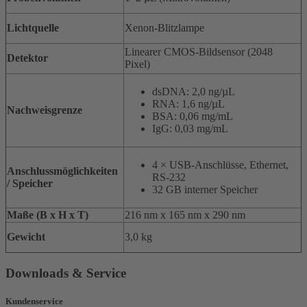
Lichtquelle
Xenon-Blitzlampe
Linearer CMOS-Bildsensor (2048
Detektor
Pixel)
dsDNA: 2,0 ng/µL
RNA: 1,6 ng/µL
Nachweisgrenze
BSA: 0,06 mg/mL
IgG: 0,03 mg/mL
4 × USB-Anschlüsse, Ethernet,
Anschlussmöglichkeiten
RS-232
/ Speicher
32 GB interner Speicher
Maße (B x H x T)
216 nm x 165 nm x 290 nm
Gewicht
3,0 kg
Downloads & Service
Kundenservice