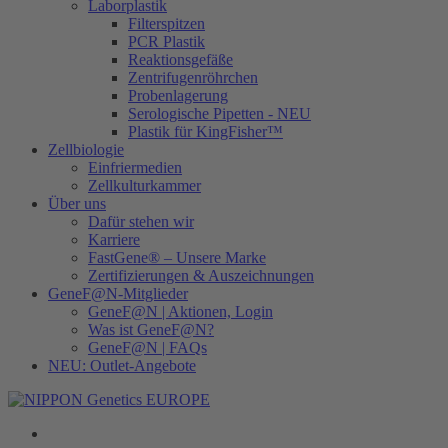
Laborplastik
Filterspitzen
PCR Plastik
Reaktionsgefäße
Zentrifugenröhrchen
Probenlagerung
Serologische Pipetten - NEU
Plastik für KingFisher™
Zellbiologie
Einfriermedien
Zellkulturkammer
Über uns
Dafür stehen wir
Karriere
FastGene® – Unsere Marke
Zertifizierungen & Auszeichnungen
GeneF@N-Mitglieder
GeneF@N | Aktionen, Login
Was ist GeneF@N?
GeneF@N | FAQs
NEU: Outlet-Angebote