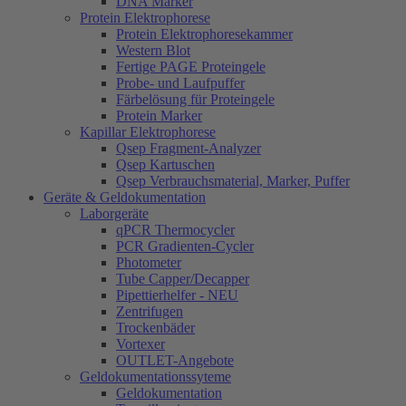
DNA Marker
Protein Elektrophorese
Protein Elektrophoresekammer
Western Blot
Fertige PAGE Proteingele
Probe- und Laufpuffer
Färbelösung für Proteingele
Protein Marker
Kapillar Elektrophorese
Qsep Fragment-Analyzer
Qsep Kartuschen
Qsep Verbrauchsmaterial, Marker, Puffer
Geräte & Geldokumentation
Laborgeräte
qPCR Thermocycler
PCR Gradienten-Cycler
Photometer
Tube Capper/Decapper
Pipettierhelfer - NEU
Zentrifugen
Trockenbäder
Vortexer
OUTLET-Angebote
Geldokumentationssyteme
Geldokumentation