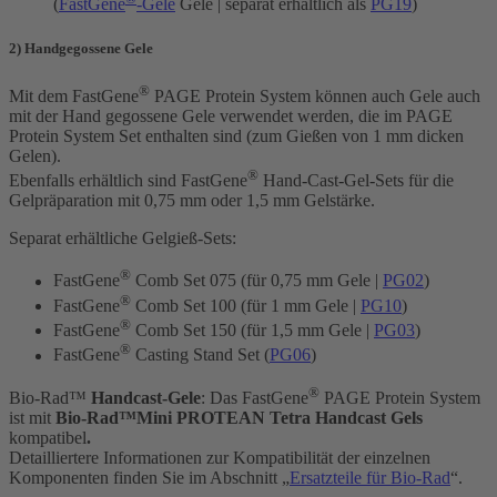
(
FastGene
-Gele
Gele | separat erhältlich als
PG19
)
2) Handgegossene Gele
®
Mit dem FastGene
PAGE Protein System können auch Gele auch
mit der Hand gegossene Gele verwendet werden, die im PAGE
Protein System Set enthalten sind (zum Gießen von 1 mm dicken
Gelen).
®
Ebenfalls erhältlich sind FastGene
Hand-Cast-Gel-Sets für die
Gelpräparation mit 0,75 mm oder 1,5 mm Gelstärke.
Separat erhältliche Gelgieß-Sets:
®
FastGene
Comb Set 075 (für 0,75 mm Gele |
PG02
)
®
FastGene
Comb Set 100 (für 1 mm Gele |
PG10
)
®
FastGene
Comb Set 150 (für 1,5 mm Gele |
PG03
)
®
FastGene
Casting Stand Set (
PG06
)
®
Bio-Rad™
Handcast-Gele
: Das FastGene
PAGE Protein System
ist mit
Bio-Rad™Mini PROTEAN Tetra Handcast Gels
kompatibel
.
Detailliertere Informationen zur Kompatibilität der einzelnen
Komponenten finden Sie im Abschnitt „
Ersatzteile für Bio-Rad
“.