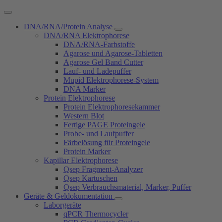
DNA/RNA/Protein Analyse
DNA/RNA Elektrophorese
DNA/RNA-Farbstoffe
Agarose und Agarose-Tabletten
Agarose Gel Band Cutter
Lauf- und Ladepuffer
Mupid Elektrophorese-System
DNA Marker
Protein Elektrophorese
Protein Elektrophoresekammer
Western Blot
Fertige PAGE Proteingele
Probe- und Laufpuffer
Färbelösung für Proteingele
Protein Marker
Kapillar Elektrophorese
Qsep Fragment-Analyzer
Qsep Kartuschen
Qsep Verbrauchsmaterial, Marker, Puffer
Geräte & Geldokumentation
Laborgeräte
qPCR Thermocycler