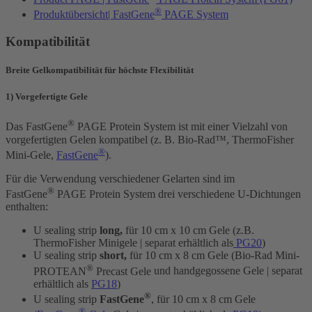
®
Produktübersicht| FastGene
PAGE System
Kompatibilität
Breite Gelkompatibilität für höchste Flexibilität
1) Vorgefertigte Gele
®
Das FastGene
PAGE Protein System ist mit einer Vielzahl von
vorgefertigten Gelen kompatibel (z. B. Bio-Rad™, ThermoFisher
®
Mini-Gele,
FastGene
).
Für die Verwendung verschiedener Gelarten sind im
®
FastGene
PAGE Protein System drei verschiedene U-Dichtungen
enthalten:
U sealing strip
long,
für 10 cm x 10 cm Gele (z.B.
ThermoFisher Minigele | separat erhältlich als
PG20
)
U sealing strip
short,
für 10 cm x 8 cm Gele (
Bio-Rad Mini-
®
PROTEAN
Precast Gele
und handgegossene Gele | separat
erhältlich als
PG18
)
®
U sealing strip
FastGene
, für 10 cm x 8 cm Gele
®