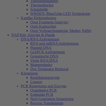
Transilluminatoren
Thermodrucker
Schutzbrille
WISSEN: Blau/Grün LED Technologie
Kapillar Elektrophorese
Qsep Fragment-Analyzer
Qsep Kartuschen
Qsep Verbrauchsmaterial, Marker, Puffer
NAP Kits, Enzyme & Plastik
DNA/RNA Aufreinigung
RNA und miRNA Aufreinigung
Plasmid DNA
Gel/PCR Aufreinigung
Genomische DNA
Virale RNA/DNA
Magnetständer
Dye Terminator Removal
Klonierung
Restriktionsenzyme
Ligasen
PCR Reagenzien und Enzyme
Quantitative PCR
Endpunkt PCR
Next Generation Sequencing
Reverse Transkription