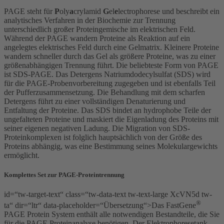
PAGE steht für
P
oly
a
crylamid
G
el
e
lectrophorese und beschreibt ein
analytisches Verfahren in der Biochemie zur Trennung
unterschiedlich großer Proteingemische im elektrischen Feld.
Während der PAGE wandern Proteine ​​als Reaktion auf ein
angelegtes elektrisches Feld durch eine Gelmatrix. Kleinere Proteine
​​wandern schneller durch das Gel als größere Proteine, was zu einer
größenabhängigen Trennung führt. Die beliebteste Form von PAGE
ist SDS-PAGE. Das Detergens Natriumdodecylsulfat (SDS) wird
für die PAGE-Probenvorbereitung zugegeben und ist ebenfalls Teil
der Pufferzusammensetzung. Die Behandlung mit dem scharfen
Detergens führt zu einer vollständigen Denaturierung und
Entfaltung der Proteine. Das SDS bindet an hydrophobe Teile der
ungefalteten Proteine und maskiert die Eigenladung des Proteins mit
seiner eigenen negativen Ladung. Die Migration von SDS-
Proteinkomplexen ist folglich hauptsächlich von der Größe des
Proteins abhängig, was eine Bestimmung seines Molekulargewichts
ermöglicht.
Komplettes Set zur PAGE-Proteintrennung
id=“tw-target-text“ class=“tw-data-text tw-text-large XcVN5d tw-
®
ta“ dir=“ltr“ data-placeholder=“Übersetzung“>
Das FastGene
PAGE Protein System enthält alle notwendigen Bestandteile, die Sie
für die PAGE Proteinanalyse benötigen. Der Elektrophoresetank