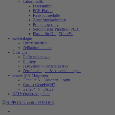
Laborplastik
Filterspitzen
PCR Plastik
Reaktionsgefäße
Zentrifugenröhrchen
Probenlagerung
Serologische Pipetten - NEU
Plastik für KingFisher™
Zellbiologie
Einfriermedien
Zellkulturkammer
Über uns
Dafür stehen wir
Karriere
FastGene® – Unsere Marke
Zertifizierungen & Auszeichnungen
GeneF@N-Mitglieder
GeneF@N | Aktionen, Login
Was ist GeneF@N?
GeneF@N | FAQs
NEU: Outlet-Angebote