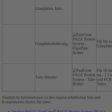
Glasplatten, kurz
Für bis z
Glasplattenhalterung
Glasplatt
Für 50 m
mL, 1.5 
Tube-Ständer
und PCR
Tubes
Zusätzliche Informationen zu den separat erhältlichen Sets und
Komponenten finden Sie unter:
®
Product PAGE | FastGene
PAGE Protein System (PG01)