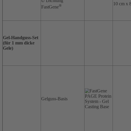
U Dichtung
10 cm x 
®
FastGene
Gel-Handguss-Set
(für 1 mm dicke
Gele)
Gelguss-Basis