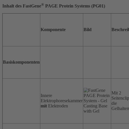
®
Inhalt des FastGene
PAGE Protein Systems (PG01)
Komponente
Bild
Beschre
Basiskomponenten
Mit 2
Innere
Seitenclip
Elektrophoresekammer
die
mit
Elektroden
Gelhalte