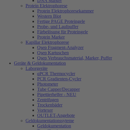
DNA Marker
Protein Elektrophorese
Protein Elektrophoresekammer
Western Blot
Fertige PAGE Proteingele
Probe- und Laufpuffer
Färbelösung für Proteingele
Protein Marker
Kapillar Elektrophorese
Qsep Fragment-Analyzer
Qsep Kartuschen
Qsep Verbrauchsmaterial, Marker, Puffer
Geräte & Geldokumentation
Laborgeräte
qPCR Thermocycler
PCR Gradienten-Cycler
Photometer
Tube Capper/Decapper
Pipettierhelfer - NEU
Zentrifugen
Trockenbäder
Vortexer
OUTLET-Angebote
Geldokumentationssyteme
Geldokumentation