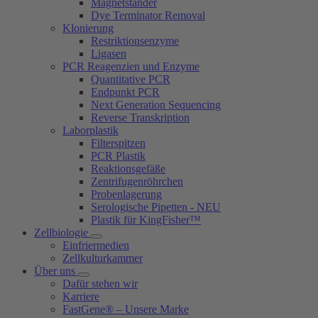
Magnetständer
Dye Terminator Removal
Klonierung
Restriktionsenzyme
Ligasen
PCR Reagenzien und Enzyme
Quantitative PCR
Endpunkt PCR
Next Generation Sequencing
Reverse Transkription
Laborplastik
Filterspitzen
PCR Plastik
Reaktionsgefäße
Zentrifugenröhrchen
Probenlagerung
Serologische Pipetten - NEU
Plastik für KingFisher™
Zellbiologie
Einfriermedien
Zellkulturkammer
Über uns
Dafür stehen wir
Karriere
FastGene® – Unsere Marke