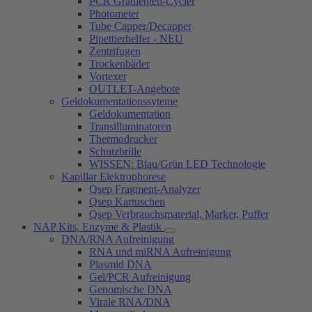
PCR Gradienten-Cycler
Photometer
Tube Capper/Decapper
Pipettierhelfer - NEU
Zentrifugen
Trockenbäder
Vortexer
OUTLET-Angebote
Geldokumentationssyteme
Geldokumentation
Transilluminatoren
Thermodrucker
Schutzbrille
WISSEN: Blau/Grün LED Technologie
Kapillar Elektrophorese
Qsep Fragment-Analyzer
Qsep Kartuschen
Qsep Verbrauchsmaterial, Marker, Puffer
NAP Kits, Enzyme & Plastik
DNA/RNA Aufreinigung
RNA und miRNA Aufreinigung
Plasmid DNA
Gel/PCR Aufreinigung
Genomische DNA
Virale RNA/DNA