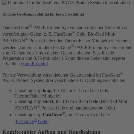
Höchste Gel-Kompatibilität für beste Flexibilität
®
Das FastGene
PAGE Protein System kann mit einer Vielzahl von
®
vorgefertigten Gelen (z. B. FastGene
Gele, Bio-Rad Mini-
®
PROTEAN
Precast Gele oder ThermoFisher Minigele) verwendet
®
werden. Zudem ist in dem FastGene
PAGE Protein System ein Set
zum Gießen von 1 mm dicken Gelen enthalten. Sets für die
Präparation von 0,75 mm oder 1,5 mm dicken Gelen sind separat
erhältlich
(zum Produkt)
.
®
Für die Verwendung verschiedener Gelarten sind im FastGene
PAGE Protein System drei verschiedene U-Dichtungen enthalten:
U sealing strip
long,
für 10 cm x 10 cm Gele (z.B.
ThermoFisher Minigele)
U sealing strip
short,
für 10 cm x 8 cm Gele (
Bio-Rad Mini-
®
PROTEAN
Precast Gele
und handgegossene Gele)
®
U sealing strip
FastGene
, für 10 cm x 8 cm Gele
®
(
FastGene
Gele
)
Komfortabler Aufbau und Handhabung