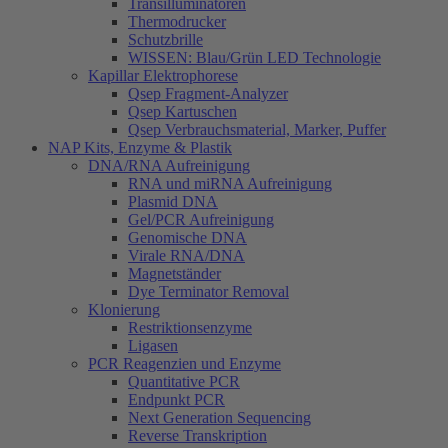
Transilluminatoren
Thermodrucker
Schutzbrille
WISSEN: Blau/Grün LED Technologie
Kapillar Elektrophorese
Qsep Fragment-Analyzer
Qsep Kartuschen
Qsep Verbrauchsmaterial, Marker, Puffer
NAP Kits, Enzyme & Plastik
DNA/RNA Aufreinigung
RNA und miRNA Aufreinigung
Plasmid DNA
Gel/PCR Aufreinigung
Genomische DNA
Virale RNA/DNA
Magnetständer
Dye Terminator Removal
Klonierung
Restriktionsenzyme
Ligasen
PCR Reagenzien und Enzyme
Quantitative PCR
Endpunkt PCR
Next Generation Sequencing
Reverse Transkription