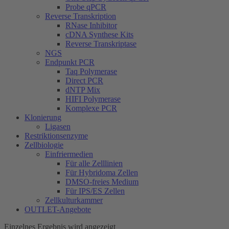
Probe qPCR
Reverse Transkription
RNase Inhibitor
cDNA Synthese Kits
Reverse Transkriptase
NGS
Endpunkt PCR
Taq Polymerase
Direct PCR
dNTP Mix
HIFI Polymerase
Komplexe PCR
Klonierung
Ligasen
Restriktionsenzyme
Zellbiologie
Einfriermedien
Für alle Zelllinien
Für Hybridoma Zellen
DMSO-freies Medium
Für IPS/ES Zellen
Zellkulturkammer
OUTLET-Angebote
Einzelnes Ergebnis wird angezeigt