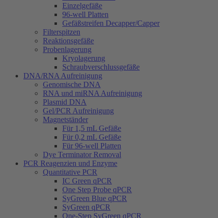
Einzelgefäße
96-well Platten
Gefäßstreifen Decapper/Capper
Filterspitzen
Reaktionsgefäße
Probenlagerung
Kryolagerung
Schraubverschlussgefäße
DNA/RNA Aufreinigung
Genomische DNA
RNA und miRNA Aufreinigung
Plasmid DNA
Gel/PCR Aufreinigung
Magnetständer
Für 1,5 mL Gefäße
Für 0,2 mL Gefäße
Für 96-well Platten
Dye Terminator Removal
PCR Reagenzien und Enzyme
Quantitative PCR
IC Green qPCR
One Step Probe qPCR
SyGreen Blue qPCR
SyGreen qPCR
One-Step SyGreen qPCR