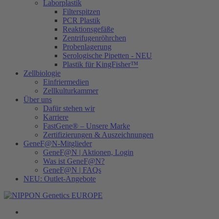
Laborplastik
Filterspitzen
PCR Plastik
Reaktionsgefäße
Zentrifugenröhrchen
Probenlagerung
Serologische Pipetten - NEU
Plastik für KingFisher™
Zellbiologie
Einfriermedien
Zellkulturkammer
Über uns
Dafür stehen wir
Karriere
FastGene® – Unsere Marke
Zertifizierungen & Auszeichnungen
GeneF@N-Mitglieder
GeneF@N | Aktionen, Login
Was ist GeneF@N?
GeneF@N | FAQs
NEU: Outlet-Angebote