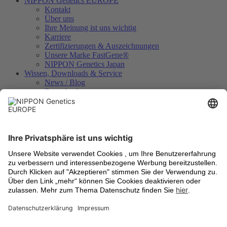
NIPPON Genetics EUROPE
Kontakt
Über uns
Ihre Meinung ist uns wichtig
Karriere
Zertifizierungen & Auszeichnungen
Unsere Marke FastGene®
NIPPON Genetics Japan
Wissen, Downloads & Service
News / Blog
Downloads
Videos
Technologien
Analysezertifikate
Geräteregistrierung
Internationale Händler
Rechtliches
Allgemeine Geschäftsbedingungen
Versandkosten
Rücknahme von Altgeräten
Datenschutzbestimmungen
Cookie Einstellungen
Impressum
Warenzeichen
Aktuell informiert