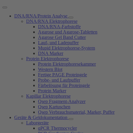
DNA/RNA/Protein Analyse
DNA/RNA Elektrophorese
DNA/RNA-Farbstoffe
Agarose und Agarose-Tabletten
Agarose Gel Band Cutter
Lauf- und Ladepuffer
Mupid Elektrophorese-System
DNA Marker
Protein Elektrophorese
Protein Elektrophoresekammer
Western Blot
Fertige PAGE Proteingele
Probe- und Laufpuffer
Färbelösung für Proteingele
Protein Marker
Kapillar Elektrophorese
Qsep Fragment-Analyzer
Qsep Kartuschen
Qsep Verbrauchsmaterial, Marker, Puffer
Geräte & Geldokumentation
Laborgeräte
qPCR Thermocycler