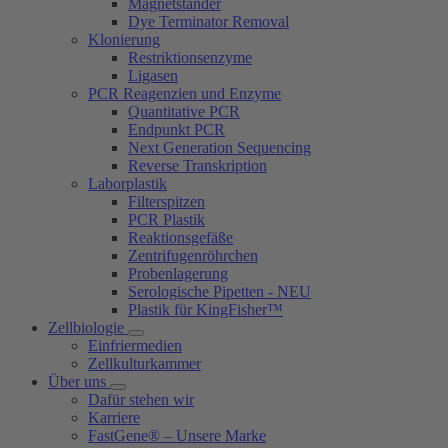
Magnetständer
Dye Terminator Removal
Klonierung
Restriktionsenzyme
Ligasen
PCR Reagenzien und Enzyme
Quantitative PCR
Endpunkt PCR
Next Generation Sequencing
Reverse Transkription
Laborplastik
Filterspitzen
PCR Plastik
Reaktionsgefäße
Zentrifugenröhrchen
Probenlagerung
Serologische Pipetten - NEU
Plastik für KingFisher™
Zellbiologie
Einfriermedien
Zellkulturkammer
Über uns
Dafür stehen wir
Karriere
FastGene® – Unsere Marke