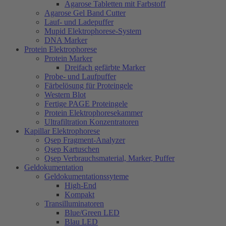
Agarose Tabletten mit Farbstoff
Agarose Gel Band Cutter
Lauf- und Ladepuffer
Mupid Elektrophorese-System
DNA Marker
Protein Elektrophorese
Protein Marker
Dreifach gefärbte Marker
Probe- und Laufpuffer
Färbelösung für Proteingele
Western Blot
Fertige PAGE Proteingele
Protein Elektrophoresekammer
Ultrafiltration Konzentratoren
Kapillar Elektrophorese
Qsep Fragment-Analyzer
Qsep Kartuschen
Qsep Verbrauchsmaterial, Marker, Puffer
Geldokumentation
Geldokumentationssyteme
High-End
Kompakt
Transilluminatoren
Blue/Green LED
Blau LED