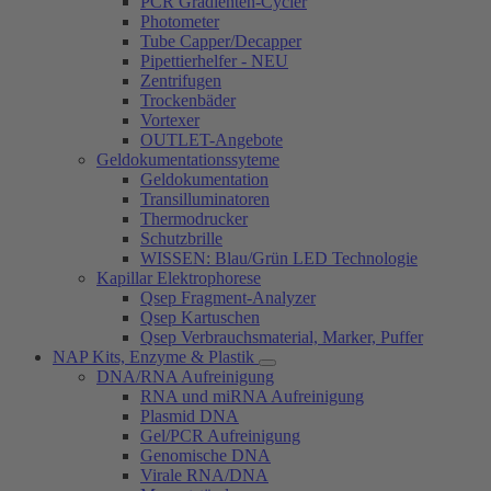
PCR Gradienten-Cycler
Photometer
Tube Capper/Decapper
Pipettierhelfer - NEU
Zentrifugen
Trockenbäder
Vortexer
OUTLET-Angebote
Geldokumentationssyteme
Geldokumentation
Transilluminatoren
Thermodrucker
Schutzbrille
WISSEN: Blau/Grün LED Technologie
Kapillar Elektrophorese
Qsep Fragment-Analyzer
Qsep Kartuschen
Qsep Verbrauchsmaterial, Marker, Puffer
NAP Kits, Enzyme & Plastik
DNA/RNA Aufreinigung
RNA und miRNA Aufreinigung
Plasmid DNA
Gel/PCR Aufreinigung
Genomische DNA
Virale RNA/DNA