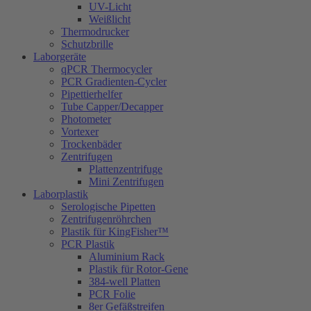
UV-Licht
Weißlicht
Thermodrucker
Schutzbrille
Laborgeräte
qPCR Thermocycler
PCR Gradienten-Cycler
Pipettierhelfer
Tube Capper/Decapper
Photometer
Vortexer
Trockenbäder
Zentrifugen
Plattenzentrifuge
Mini Zentrifugen
Laborplastik
Serologische Pipetten
Zentrifugenröhrchen
Plastik für KingFisher™
PCR Plastik
Aluminium Rack
Plastik für Rotor-Gene
384-well Platten
PCR Folie
8er Gefäßstreifen