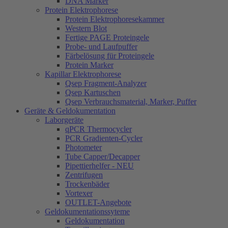
DNA Marker
Protein Elektrophorese
Protein Elektrophoresekammer
Western Blot
Fertige PAGE Proteingele
Probe- und Laufpuffer
Färbelösung für Proteingele
Protein Marker
Kapillar Elektrophorese
Qsep Fragment-Analyzer
Qsep Kartuschen
Qsep Verbrauchsmaterial, Marker, Puffer
Geräte & Geldokumentation
Laborgeräte
qPCR Thermocycler
PCR Gradienten-Cycler
Photometer
Tube Capper/Decapper
Pipettierhelfer - NEU
Zentrifugen
Trockenbäder
Vortexer
OUTLET-Angebote
Geldokumentationssyteme
Geldokumentation