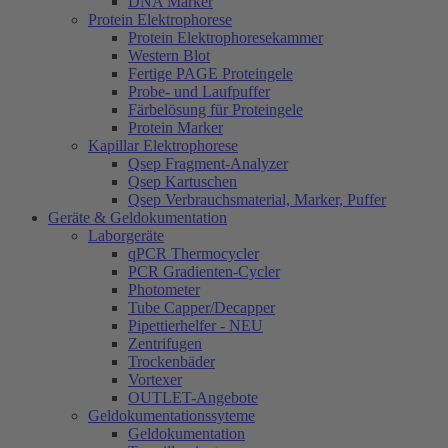
DNA Marker
Protein Elektrophorese
Protein Elektrophoresekammer
Western Blot
Fertige PAGE Proteingele
Probe- und Laufpuffer
Färbelösung für Proteingele
Protein Marker
Kapillar Elektrophorese
Qsep Fragment-Analyzer
Qsep Kartuschen
Qsep Verbrauchsmaterial, Marker, Puffer
Geräte & Geldokumentation
Laborgeräte
qPCR Thermocycler
PCR Gradienten-Cycler
Photometer
Tube Capper/Decapper
Pipettierhelfer - NEU
Zentrifugen
Trockenbäder
Vortexer
OUTLET-Angebote
Geldokumentationssyteme
Geldokumentation