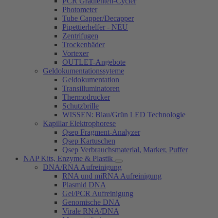
PCR Gradienten-Cycler
Photometer
Tube Capper/Decapper
Pipettierhelfer - NEU
Zentrifugen
Trockenbäder
Vortexer
OUTLET-Angebote
Geldokumentationssyteme
Geldokumentation
Transilluminatoren
Thermodrucker
Schutzbrille
WISSEN: Blau/Grün LED Technologie
Kapillar Elektrophorese
Qsep Fragment-Analyzer
Qsep Kartuschen
Qsep Verbrauchsmaterial, Marker, Puffer
NAP Kits, Enzyme & Plastik
DNA/RNA Aufreinigung
RNA und miRNA Aufreinigung
Plasmid DNA
Gel/PCR Aufreinigung
Genomische DNA
Virale RNA/DNA