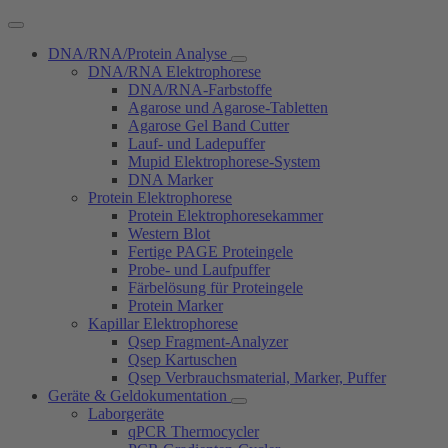
DNA/RNA/Protein Analyse
DNA/RNA Elektrophorese
DNA/RNA-Farbstoffe
Agarose und Agarose-Tabletten
Agarose Gel Band Cutter
Lauf- und Ladepuffer
Mupid Elektrophorese-System
DNA Marker
Protein Elektrophorese
Protein Elektrophoresekammer
Western Blot
Fertige PAGE Proteingele
Probe- und Laufpuffer
Färbelösung für Proteingele
Protein Marker
Kapillar Elektrophorese
Qsep Fragment-Analyzer
Qsep Kartuschen
Qsep Verbrauchsmaterial, Marker, Puffer
Geräte & Geldokumentation
Laborgeräte
qPCR Thermocycler