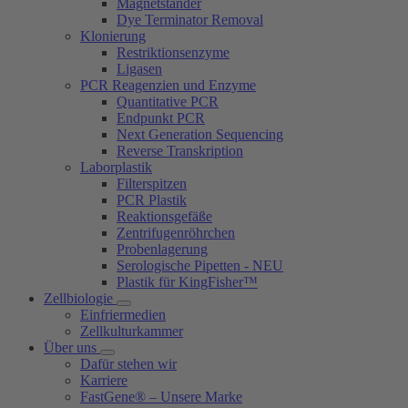
Magnetständer
Dye Terminator Removal
Klonierung
Restriktionsenzyme
Ligasen
PCR Reagenzien und Enzyme
Quantitative PCR
Endpunkt PCR
Next Generation Sequencing
Reverse Transkription
Laborplastik
Filterspitzen
PCR Plastik
Reaktionsgefäße
Zentrifugenröhrchen
Probenlagerung
Serologische Pipetten - NEU
Plastik für KingFisher™
Zellbiologie
Einfriermedien
Zellkulturkammer
Über uns
Dafür stehen wir
Karriere
FastGene® – Unsere Marke