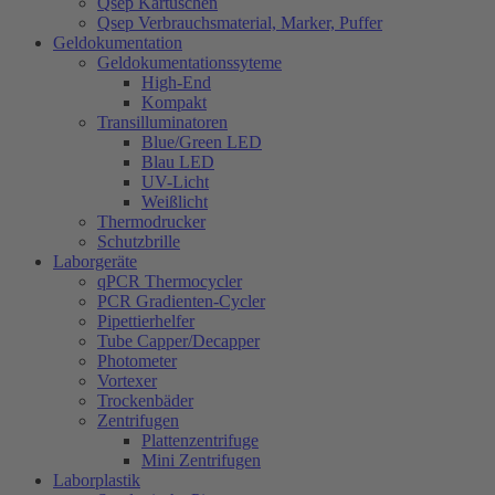
Qsep Kartuschen
Qsep Verbrauchsmaterial, Marker, Puffer
Geldokumentation
Geldokumentationssyteme
High-End
Kompakt
Transilluminatoren
Blue/Green LED
Blau LED
UV-Licht
Weißlicht
Thermodrucker
Schutzbrille
Laborgeräte
qPCR Thermocycler
PCR Gradienten-Cycler
Pipettierhelfer
Tube Capper/Decapper
Photometer
Vortexer
Trockenbäder
Zentrifugen
Plattenzentrifuge
Mini Zentrifugen
Laborplastik