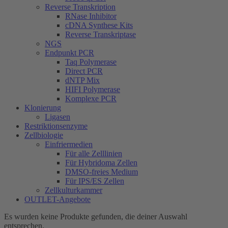
Reverse Transkription
RNase Inhibitor
cDNA Synthese Kits
Reverse Transkriptase
NGS
Endpunkt PCR
Taq Polymerase
Direct PCR
dNTP Mix
HIFI Polymerase
Komplexe PCR
Klonierung
Ligasen
Restriktionsenzyme
Zellbiologie
Einfriermedien
Für alle Zelllinien
Für Hybridoma Zellen
DMSO-freies Medium
Für IPS/ES Zellen
Zellkulturkammer
OUTLET-Angebote
Es wurden keine Produkte gefunden, die deiner Auswahl
entsprechen.