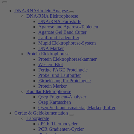
DNA/RNA/Protein Analyse
DNA/RNA Elektrophorese
DNA/RNA-Farbstoffe
Agarose und Agarose-Tabletten
Agarose Gel Band Cutter
Lauf- und Ladepuffer
Mupid Elektrophorese-System
DNA Marker
Protein Elektrophorese
Protein Elektrophoresekammer
Western Blot
Fertige PAGE Proteingele
Probe- und Laufpuffer
Färbelösung für Proteingele
Protein Marker
Kapillar Elektrophorese
Qsep Fragment-Analyzer
Qsep Kartuschen
Qsep Verbrauchsmaterial, Marker, Puffer
Geräte & Geldokumentation
Laborgeräte
qPCR Thermocycler
PCR Gradienten-Cycler