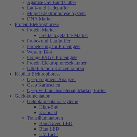
Agarose Gel Band Cutter
Lauf- und Ladepuffer
Mupid Elektrophorese-System
DNA Marker
Protein Elektrophorese
Protein Marker
Dreifach gefärbte Marker
Probe- und Laufpuffer
Färbelösung für Proteingele
Western Blot
Fertige PAGE Proteingele
Protein Elektrophoresekammer
Ultrafiltration Konzentratoren
Kapillar Elektrophorese
Qsep Fragment-Analyzer
Qsep Kartuschen
Qsep Verbrauchsmaterial, Marker, Puffer
Geldokumentation
Geldokumentationssyteme
High-End
Kompakt
Transilluminatoren
Blue/Green LED
Blau LED
UV-Licht