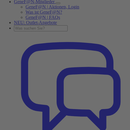
GeneF@N-Mitglieder
GeneF@N | Aktionen, Login
Was ist GeneF@N?
GeneF@N | FAQs
NEU: Outlet-Angebote