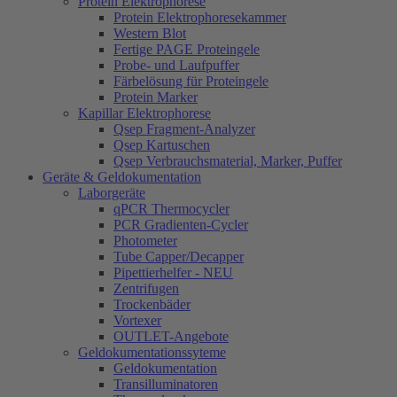
Protein Elektrophorese
Protein Elektrophoresekammer
Western Blot
Fertige PAGE Proteingele
Probe- und Laufpuffer
Färbelösung für Proteingele
Protein Marker
Kapillar Elektrophorese
Qsep Fragment-Analyzer
Qsep Kartuschen
Qsep Verbrauchsmaterial, Marker, Puffer
Geräte & Geldokumentation
Laborgeräte
qPCR Thermocycler
PCR Gradienten-Cycler
Photometer
Tube Capper/Decapper
Pipettierhelfer - NEU
Zentrifugen
Trockenbäder
Vortexer
OUTLET-Angebote
Geldokumentationssyteme
Geldokumentation
Transilluminatoren