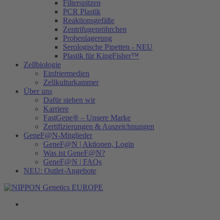
Filterspitzen
PCR Plastik
Reaktionsgefäße
Zentrifugenröhrchen
Probenlagerung
Serologische Pipetten - NEU
Plastik für KingFisher™
Zellbiologie
Einfriermedien
Zellkulturkammer
Über uns
Dafür stehen wir
Karriere
FastGene® – Unsere Marke
Zertifizierungen & Auszeichnungen
GeneF@N-Mitglieder
GeneF@N | Aktionen, Login
Was ist GeneF@N?
GeneF@N | FAQs
NEU: Outlet-Angebote