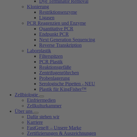
Dye Terminator Removal
Klonierung
Restriktionsenzyme
Ligasen
PCR Reagenzien und Enzyme
Quantitative PCR
Endpunkt PCR
Next Generation Sequencing
Reverse Transkription
Laborplastik
Filterspitzen
PCR Plastik
Reaktionsgefäße
Zentrifugenröhrchen
Probenlagerung
Serologische Pipetten - NEU
Plastik für KingFisher™
Zellbiologie
Einfriermedien
Zellkulturkammer
Über uns
Dafür stehen wir
Karriere
FastGene® – Unsere Marke
Zertifizierungen & Auszeichnungen