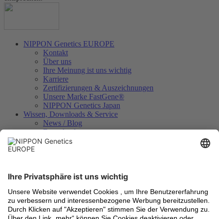
NIPPON Genetics EUROPE
Kontakt
Über uns
Ihre Meinung ist uns wichtig
Karriere
Zertifizierungen & Auszeichnungen
Unsere Marke FastGene®
NIPPON Genetics Japan
Wissen, Downloads & Service
News / Blog
Downloads
Videos
Technologien
Analysezertifikate
Geräteregistrierung
Internationale Händler
Rechtliches
Allgemeine Geschäftsbedingungen
Versandkosten
Rücknahme von Altgeräten