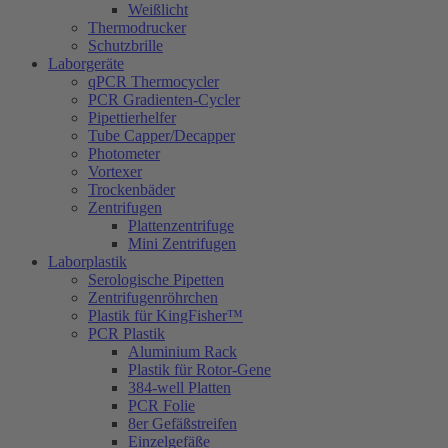
Weißlicht
Thermodrucker
Schutzbrille
Laborgeräte
qPCR Thermocycler
PCR Gradienten-Cycler
Pipettierhelfer
Tube Capper/Decapper
Photometer
Vortexer
Trockenbäder
Zentrifugen
Plattenzentrifuge
Mini Zentrifugen
Laborplastik
Serologische Pipetten
Zentrifugenröhrchen
Plastik für KingFisher™
PCR Plastik
Aluminium Rack
Plastik für Rotor-Gene
384-well Platten
PCR Folie
8er Gefäßstreifen
Einzelgefäße