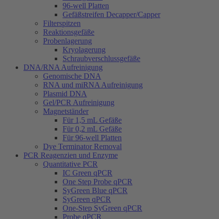
96-well Platten
Gefäßstreifen Decapper/Capper
Filterspitzen
Reaktionsgefäße
Probenlagerung
Kryolagerung
Schraubverschlussgefäße
DNA/RNA Aufreinigung
Genomische DNA
RNA und miRNA Aufreinigung
Plasmid DNA
Gel/PCR Aufreinigung
Magnetständer
Für 1,5 mL Gefäße
Für 0,2 mL Gefäße
Für 96-well Platten
Dye Terminator Removal
PCR Reagenzien und Enzyme
Quantitative PCR
IC Green qPCR
One Step Probe qPCR
SyGreen Blue qPCR
SyGreen qPCR
One-Step SyGreen qPCR
Probe qPCR