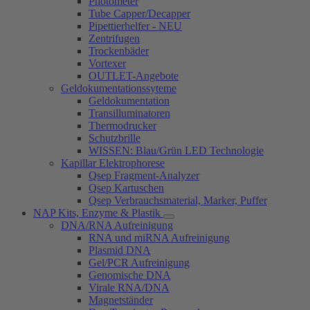
Photometer
Tube Capper/Decapper
Pipettierhelfer - NEU
Zentrifugen
Trockenbäder
Vortexer
OUTLET-Angebote
Geldokumentationssyteme
Geldokumentation
Transilluminatoren
Thermodrucker
Schutzbrille
WISSEN: Blau/Grün LED Technologie
Kapillar Elektrophorese
Qsep Fragment-Analyzer
Qsep Kartuschen
Qsep Verbrauchsmaterial, Marker, Puffer
NAP Kits, Enzyme & Plastik
DNA/RNA Aufreinigung
RNA und miRNA Aufreinigung
Plasmid DNA
Gel/PCR Aufreinigung
Genomische DNA
Virale RNA/DNA
Magnetständer