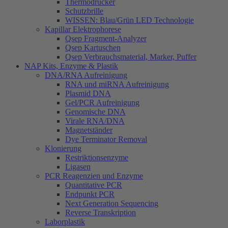
Thermodrucker
Schutzbrille
WISSEN: Blau/Grün LED Technologie
Kapillar Elektrophorese
Qsep Fragment-Analyzer
Qsep Kartuschen
Qsep Verbrauchsmaterial, Marker, Puffer
NAP Kits, Enzyme & Plastik
DNA/RNA Aufreinigung
RNA und miRNA Aufreinigung
Plasmid DNA
Gel/PCR Aufreinigung
Genomische DNA
Virale RNA/DNA
Magnetständer
Dye Terminator Removal
Klonierung
Restriktionsenzyme
Ligasen
PCR Reagenzien und Enzyme
Quantitative PCR
Endpunkt PCR
Next Generation Sequencing
Reverse Transkription
Laborplastik