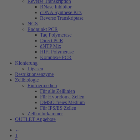
Reverse Transkription
RNase Inhibitor
cDNA Synthese Kits
Reverse Transkriptase
NGS
Endpunkt PCR
Taq Polymerase
Direct PCR
dNTP Mix
HIFI Polymerase
Komplexe PCR
Klonierung
Ligasen
Restriktionsenzyme
Zellbiologie
Einfriermedien
Für alle Zelllinien
Für Hybridoma Zellen
DMSO-freies Medium
Für IPS/ES Zellen
Zellkulturkammer
OUTLET-Angebote
←
1