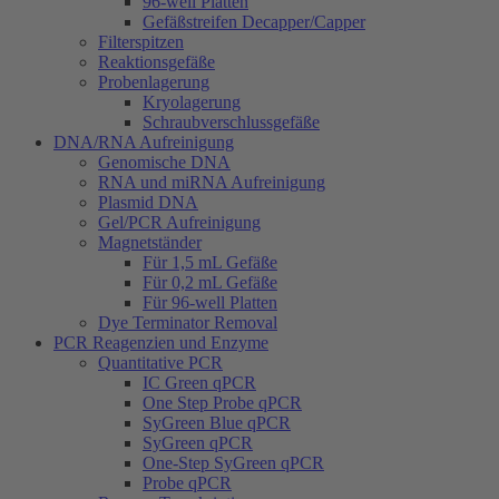
96-well Platten
Gefäßstreifen Decapper/Capper
Filterspitzen
Reaktionsgefäße
Probenlagerung
Kryolagerung
Schraubverschlussgefäße
DNA/RNA Aufreinigung
Genomische DNA
RNA und miRNA Aufreinigung
Plasmid DNA
Gel/PCR Aufreinigung
Magnetständer
Für 1,5 mL Gefäße
Für 0,2 mL Gefäße
Für 96-well Platten
Dye Terminator Removal
PCR Reagenzien und Enzyme
Quantitative PCR
IC Green qPCR
One Step Probe qPCR
SyGreen Blue qPCR
SyGreen qPCR
One-Step SyGreen qPCR
Probe qPCR