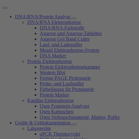
DNA/RNA/Protein Analyse
DNA/RNA Elektrophorese
DNA/RNA-Farbstoffe
Agarose und Agarose-Tabletten
Agarose Gel Band Cutter
Lauf- und Ladepuffer
Mupid Elektrophorese-System
DNA Marker
Protein Elektrophorese
Protein Elektrophoresekammer
Western Blot
Fertige PAGE Proteingele
Probe- und Laufpuffer
Färbelösung für Proteingele
Protein Marker
Kapillar Elektrophorese
Qsep Fragment-Analyzer
Qsep Kartuschen
Qsep Verbrauchsmaterial, Marker, Puffer
Geräte & Geldokumentation
Laborgeräte
qPCR Thermocycler