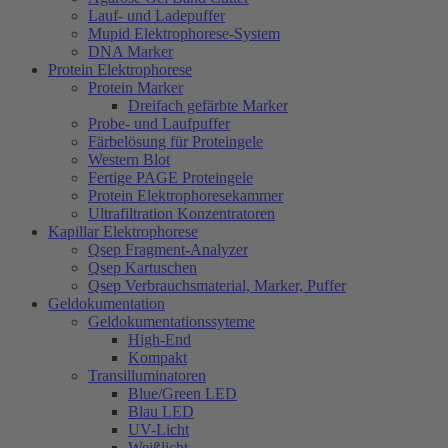
Lauf- und Ladepuffer
Mupid Elektrophorese-System
DNA Marker
Protein Elektrophorese
Protein Marker
Dreifach gefärbte Marker
Probe- und Laufpuffer
Färbelösung für Proteingele
Western Blot
Fertige PAGE Proteingele
Protein Elektrophoresekammer
Ultrafiltration Konzentratoren
Kapillar Elektrophorese
Qsep Fragment-Analyzer
Qsep Kartuschen
Qsep Verbrauchsmaterial, Marker, Puffer
Geldokumentation
Geldokumentationssyteme
High-End
Kompakt
Transilluminatoren
Blue/Green LED
Blau LED
UV-Licht
Weißlicht