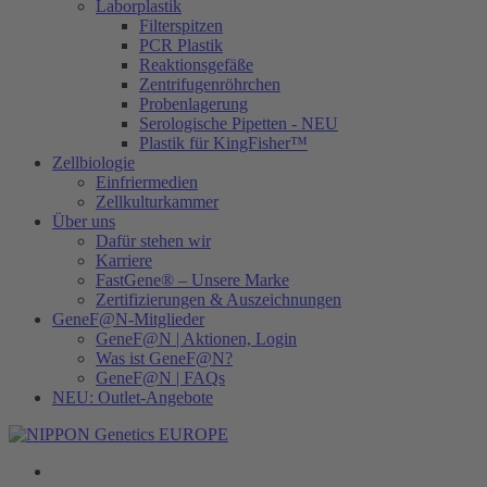
Laborplastik
Filterspitzen
PCR Plastik
Reaktionsgefäße
Zentrifugenröhrchen
Probenlagerung
Serologische Pipetten - NEU
Plastik für KingFisher™
Zellbiologie
Einfriermedien
Zellkulturkammer
Über uns
Dafür stehen wir
Karriere
FastGene® – Unsere Marke
Zertifizierungen & Auszeichnungen
GeneF@N-Mitglieder
GeneF@N | Aktionen, Login
Was ist GeneF@N?
GeneF@N | FAQs
NEU: Outlet-Angebote