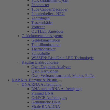
PCR Gradienten-Cycler
Photometer
Tube Capper/Decapper
Pipettierhelfer - NEU
Zentrifugen
Trockenbäder
Vortexer
OUTLET-Angebote
Geldokumentationssyteme
Geldokumentation
Transilluminatoren
Thermodrucker
Schutzbrille
WISSEN: Blau/Grün LED Technologie
Kapillar Elektrophorese
Qsep Fragment-Analyzer
Qsep Kartuschen
Qsep Verbrauchsmaterial, Marker, Puffer
NAP Kits, Enzyme & Plastik
DNA/RNA Aufreinigung
RNA und miRNA Aufreinigung
Plasmid DNA
Gel/PCR Aufreinigung
Genomische DNA
Virale RNA/DNA