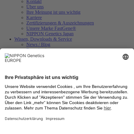
Kontakt
Über uns
Ihre Meinung ist uns wichtig
Karriere
Zertifizierungen & Auszeichnungen
Unsere Marke FastGene®
NIPPON Genetics Japan
Wissen, Downloads & Service
News / Blog
Downloads
Videos
Technologien
Analysezertifikate
Geräteregistrierung
Internationale Händler
Rechtliches
Allgemeine Geschäftsbedingungen
Versandkosten
Rücknahme von Altgeräten
Datenschutzbestimmungen
Cookie Einstellungen
Impressum
Warenzeichen
Aktuell informiert
Newsletter-Anmeldung