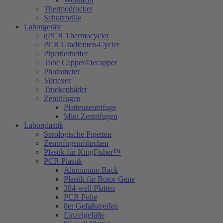
Thermodrucker
Schutzbrille
Laborgeräte
qPCR Thermocycler
PCR Gradienten-Cycler
Pipettierhelfer
Tube Capper/Decapper
Photometer
Vortexer
Trockenbäder
Zentrifugen
Plattenzentrifuge
Mini Zentrifugen
Laborplastik
Serologische Pipetten
Zentrifugenröhrchen
Plastik für KingFisher™
PCR Plastik
Aluminium Rack
Plastik für Rotor-Gene
384-well Platten
PCR Folie
8er Gefäßstreifen
Einzelgefäße