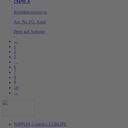
Apo I
Restriktionsenzym
Art. Nr.
FG-ApoI
Preis auf Anfrage
←
1
2
3
…
6
7
8
9
10
→
NIPPON Genetics EUROPE