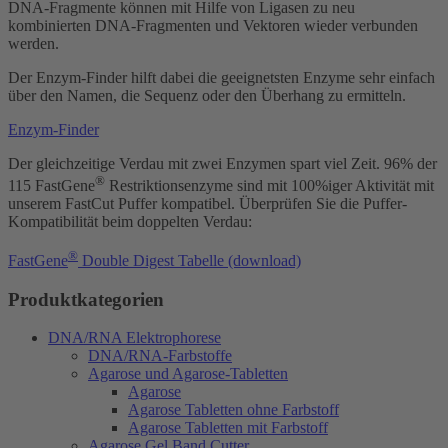
DNA-Fragmente können mit Hilfe von Ligasen zu neu
kombinierten DNA-Fragmenten und Vektoren wieder verbunden
werden.
Der Enzym-Finder hilft dabei die geeignetsten Enzyme sehr einfach
über den Namen, die Sequenz oder den Überhang zu ermitteln.
Enzym-Finder
Der gleichzeitige Verdau mit zwei Enzymen spart viel Zeit. 96% der
®
115 FastGene
Restriktionsenzyme sind mit 100%iger Aktivität mit
unserem FastCut Puffer kompatibel. Überprüfen Sie die Puffer-
Kompatibilität beim doppelten Verdau:
®
FastGene
Double Digest Tabelle (download)
Produktkategorien
DNA/RNA Elektrophorese
DNA/RNA-Farbstoffe
Agarose und Agarose-Tabletten
Agarose
Agarose Tabletten ohne Farbstoff
Agarose Tabletten mit Farbstoff
Agarose Gel Band Cutter