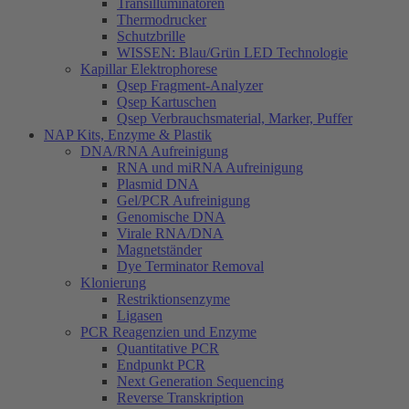
Transilluminatoren
Thermodrucker
Schutzbrille
WISSEN: Blau/Grün LED Technologie
Kapillar Elektrophorese
Qsep Fragment-Analyzer
Qsep Kartuschen
Qsep Verbrauchsmaterial, Marker, Puffer
NAP Kits, Enzyme & Plastik
DNA/RNA Aufreinigung
RNA und miRNA Aufreinigung
Plasmid DNA
Gel/PCR Aufreinigung
Genomische DNA
Virale RNA/DNA
Magnetständer
Dye Terminator Removal
Klonierung
Restriktionsenzyme
Ligasen
PCR Reagenzien und Enzyme
Quantitative PCR
Endpunkt PCR
Next Generation Sequencing
Reverse Transkription