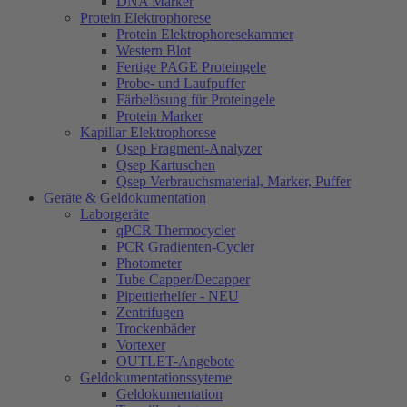
DNA Marker
Protein Elektrophorese
Protein Elektrophoresekammer
Western Blot
Fertige PAGE Proteingele
Probe- und Laufpuffer
Färbelösung für Proteingele
Protein Marker
Kapillar Elektrophorese
Qsep Fragment-Analyzer
Qsep Kartuschen
Qsep Verbrauchsmaterial, Marker, Puffer
Geräte & Geldokumentation
Laborgeräte
qPCR Thermocycler
PCR Gradienten-Cycler
Photometer
Tube Capper/Decapper
Pipettierhelfer - NEU
Zentrifugen
Trockenbäder
Vortexer
OUTLET-Angebote
Geldokumentationssyteme
Geldokumentation