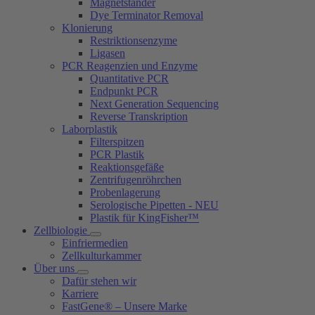
Magnetständer
Dye Terminator Removal
Klonierung
Restriktionsenzyme
Ligasen
PCR Reagenzien und Enzyme
Quantitative PCR
Endpunkt PCR
Next Generation Sequencing
Reverse Transkription
Laborplastik
Filterspitzen
PCR Plastik
Reaktionsgefäße
Zentrifugenröhrchen
Probenlagerung
Serologische Pipetten - NEU
Plastik für KingFisher™
Zellbiologie
Einfriermedien
Zellkulturkammer
Über uns
Dafür stehen wir
Karriere
FastGene® – Unsere Marke